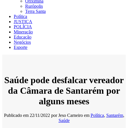
Oriximiná
Rurópolis
Terra Santa
Política
JUSTIÇA
POLÍCIA
Mineração
Educação
Negócios
Esporte
Saúde pode desfalcar vereador
da Câmara de Santarém por
alguns meses
Publicado em
22/11/2022
por
Jeso Carneiro
em
Política
,
Santarém
,
Saúde