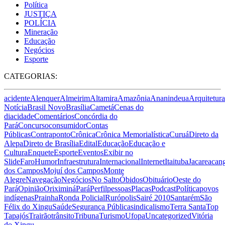
Política
JUSTIÇA
POLÍCIA
Mineração
Educação
Negócios
Esporte
CATEGORIAS:
acidente
Alenquer
Almeirim
Altamira
Amazônia
Ananindeua
Arquitetura
Notícia
Brasil Novo
Brasília
Cametá
Cenas do
dia
cidade
Comentários
Concórdia do
Pará
Concurso
consumidor
Contas
Públicas
Contraponto
Crônica
Crônica Memorialística
Curuá
Direto da
Alepa
Direto de Brasília
Edital
Educação
Educação e
Cultura
Enquete
Esporte
Eventos
Exibir no
Slide
Faro
Humor
Infraestrutura
Internacional
Internet
Itaituba
Jacareacan
dos Campos
Mojuí dos Campos
Monte
Alegre
Navegação
Negócios
No Salto
Óbidos
Obituário
Oeste do
Pará
Opinião
Oriximiná
Pará
Perfil
pessoas
Placas
Podcast
Política
povos
indígenas
Prainha
Ronda Policial
Rurópolis
Sairé 2010
Santarém
São
Félix do Xingu
Saúde
Segurança Pública
sindicalismo
Terra Santa
Top
Tapajós
Trairão
trânsito
Tribuna
Turismo
Ufopa
Uncategorized
Vitória
do Xingu