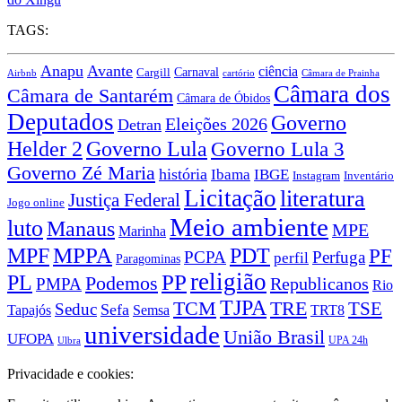
TAGS:
Anapu
Avante
ciência
Carnaval
Cargill
Airbnb
cartório
Câmara de Prainha
Câmara dos
Câmara de Santarém
Câmara de Óbidos
Deputados
Governo
Eleições 2026
Detran
Governo Lula
Helder 2
Governo Lula 3
Governo Zé Maria
história
Ibama
IBGE
Instagram
Inventário
Licitação
literatura
Justiça Federal
Jogo online
Meio ambiente
luto
Manaus
MPE
Marinha
MPPA
MPF
PDT
PF
PCPA
Perfuga
perfil
Paragominas
religião
PP
PL
Podemos
Republicanos
PMPA
Rio
TJPA
TCM
TRE
TSE
Seduc
Sefa
TRT8
Tapajós
Semsa
universidade
União Brasil
UFOPA
UPA 24h
Ulbra
Privacidade e cookies: