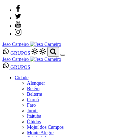
Jeso Carneiro
GRUPOS
Jeso Carneiro
GRUPOS
Cidade
Alenquer
Belém
Belterra
Curuá
Faro
Juruti
Itaituba
Óbidos
Mojuí dos Campos
Monte Alegre