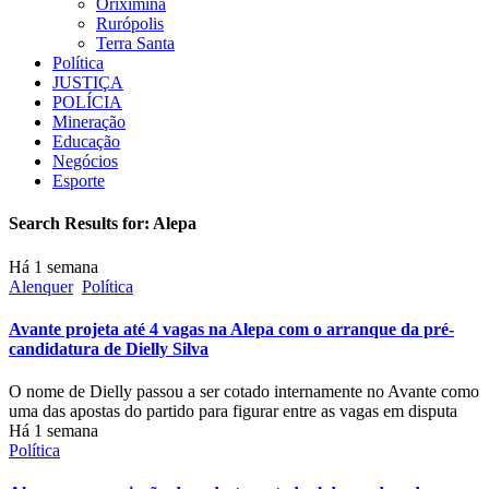
Oriximiná
Rurópolis
Terra Santa
Política
JUSTIÇA
POLÍCIA
Mineração
Educação
Negócios
Esporte
Search Results for:
Alepa
Há 1 semana
Alenquer
Política
Avante projeta até 4 vagas na Alepa com o arranque da pré-
candidatura de Dielly Silva
O nome de Dielly passou a ser cotado internamente no Avante como
uma das apostas do partido para figurar entre as vagas em disputa
Há 1 semana
Política