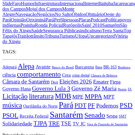
Slide
Faro
Humor
Infraestrutura
Internacional
Internet
Itaituba
Jacareacan
dos Campos
Mojuí dos Campos
Monte
Alegre
Navegação
Negócios
No Salto
Óbidos
Obituário
Oeste do
Pará
Opinião
Oriximiná
Pará
Perfil
pessoas
Placas
Podcast
Política
povos
indígenas
Prainha
Ronda Policial
Rurópolis
Sairé 2010
Santarém
São
Félix do Xingu
Saúde
Segurança Pública
sindicalismo
Terra Santa
Top
Tapajós
Trairão
trânsito
Tribuna
Turismo
Ufopa
Uncategorized
Vitória
do Xingu
TAGS:
Alepa
Avante
Barcarena
BR-163
Adepará
Basa
Banco do Brasil
Bradesco
comportamento
ciência
Crea
crime digital
Câmara de Belterra
Câmara de Santarém
Eleições 2026
Emater
Fiepa
Dnit
Governo Lula 3
Governo Zé Maria
Governo Hana
IA
Hemis
MDB
Licitação
literatura
MPPA
MPE
MPT
Pará
PSD
música
PDT
PF
Podemos
Ourilândia do Norte
Santarém
Senado
PSOL
Sespa
Receita Federal
SMT
TJPA
TRE
TSE
Solidariedade
TV JC
Vara de Fazenda de Santarém