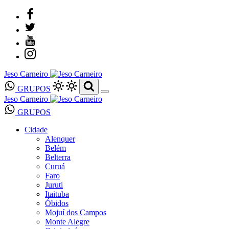
Jeso Carneiro
GRUPOS
Jeso Carneiro
GRUPOS
Cidade
Alenquer
Belém
Belterra
Curuá
Faro
Juruti
Itaituba
Óbidos
Mojuí dos Campos
Monte Alegre