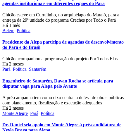
agendas institucionais em diferentes regiões do Pará
Chicão esteve em Curralinho, no arquipélago do Marajó, para a
entrega da 29ª unidade do programa Creches por Todo o Pará
Há 1 mês
Belém
Política
Presidente da Alepa participa de agendas de desenvolvimento
do Pará e do Brasil
Chicão acompanhou a programação do projeto Por Todas Elas
Há 2 meses
Pará
Política
Santarém
Engenheiro de Santarém, Dayan Rocha se articula para
disputar vaga para Alepa pelo Avante
A pré-campanha tem como eixo central a defesa de obras públicas
com planejamento, fiscalização e execução adequados
Há 2 meses
Monte Alegre
Pará
Política
Dr. Daniel sela apoio em Monte Alegre à pré-candidatura de
Neyla Braga para Alepa