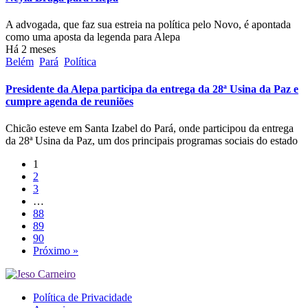
A advogada, que faz sua estreia na política pelo Novo, é apontada
como uma aposta da legenda para Alepa
Há 2 meses
Belém
Pará
Política
Presidente da Alepa participa da entrega da 28ª Usina da Paz e
cumpre agenda de reuniões
Chicão esteve em Santa Izabel do Pará, onde participou da entrega
da 28ª Usina da Paz, um dos principais programas sociais do estado
1
2
3
…
88
89
90
Próximo »
Política de Privacidade