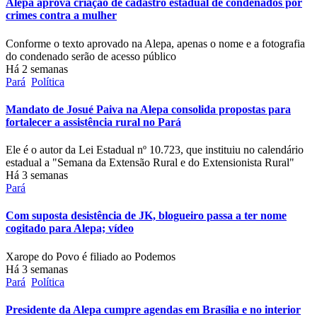
Alepa aprova criação de cadastro estadual de condenados por
crimes contra a mulher
Conforme o texto aprovado na Alepa, apenas o nome e a fotografia
do condenado serão de acesso público
Há 2 semanas
Pará
Política
Mandato de Josué Paiva na Alepa consolida propostas para
fortalecer a assistência rural no Pará
Ele é o autor da Lei Estadual nº 10.723, que instituiu no calendário
estadual a "Semana da Extensão Rural e do Extensionista Rural"
Há 3 semanas
Pará
Com suposta desistência de JK, blogueiro passa a ter nome
cogitado para Alepa; vídeo
Xarope do Povo é filiado ao Podemos
Há 3 semanas
Pará
Política
Presidente da Alepa cumpre agendas em Brasília e no interior