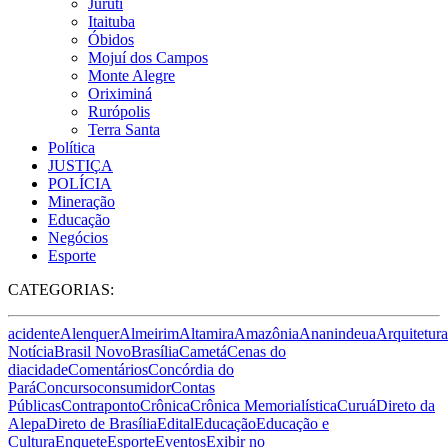
Juruti
Itaituba
Óbidos
Mojuí dos Campos
Monte Alegre
Oriximiná
Rurópolis
Terra Santa
Política
JUSTIÇA
POLÍCIA
Mineração
Educação
Negócios
Esporte
CATEGORIAS:
acidente
Alenquer
Almeirim
Altamira
Amazônia
Ananindeua
Arquitetura
Notícia
Brasil Novo
Brasília
Cametá
Cenas do
dia
cidade
Comentários
Concórdia do
Pará
Concurso
consumidor
Contas
Públicas
Contraponto
Crônica
Crônica Memorialística
Curuá
Direto da
Alepa
Direto de Brasília
Edital
Educação
Educação e
Cultura
Enquete
Esporte
Eventos
Exibir no