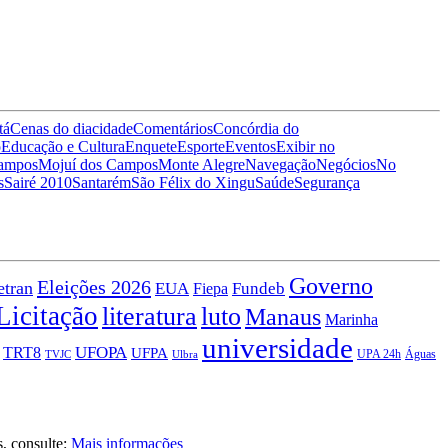
tá
Cenas do dia
cidade
Comentários
Concórdia do
o
Educação e Cultura
Enquete
Esporte
Eventos
Exibir no
Campos
Mojuí dos Campos
Monte Alegre
Navegação
Negócios
No
s
Sairé 2010
Santarém
São Félix do Xingu
Saúde
Segurança
Governo
Eleições 2026
etran
EUA
Fiepa
Fundeb
Licitação
literatura
luto
Manaus
Marinha
universidade
TRT8
UFOPA
UFPA
UPA 24h
Águas
TVJC
Ulbra
s, consulte:
Mais informações