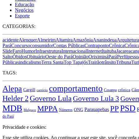
Educação
Negócios
Esporte
CATEGORIAS:
acidente
Alenquer
Almeirim
Altamira
Amazônia
Ananindeua
Arquitetura
Pará
Concurso
consumidor
Contas Públicas
Contraponto
Crônica
Crônica
Slide
Faro
Humor
Infraestrutura
Internacional
Internet
Itaituba
Jacareacan
Salto
Óbidos
Obituário
Oeste do Pará
Opinião
Oriximiná
Pará
Perfil
pesso
Pública
sindicalismo
Terra Santa
Top Tapajós
Trairão
trânsito
Tribuna
Tur
TAGS:
comportamento
Alepa
Cargill
crônica
Cosanpa
Câma
cartório
Governo Lula
Helder 2
Governo Lula 3
Gover
MDB
PSD
MPPA
PP
Parauapebas
R
ONG
Números
Melgaço
do Pará
Privacidade e cookies:
Esse site utiliza cookies. Ao continuar a usar este site, você concord