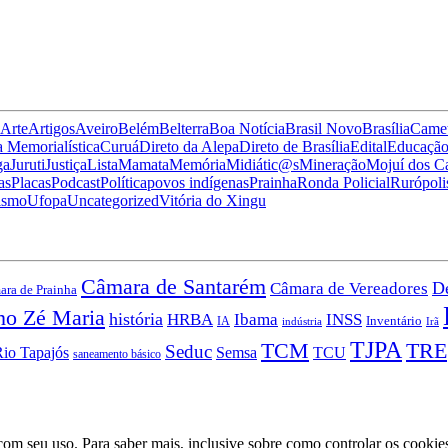
Arte
Artigos
Aveiro
Belém
Belterra
Boa Notícia
Brasil Novo
Brasília
Came
 Memorialística
Curuá
Direto da Alepa
Direto de Brasília
Edital
Educaçã
ga
Juruti
Justiça
Lista
Mamata
Memória
Midiátic@s
Mineração
Mojuí dos 
as
Placas
Podcast
Política
povos indígenas
Prainha
Ronda Policial
Rurópoli
ismo
Ufopa
Uncategorized
Vitória do Xingu
Câmara de Santarém
Câmara de Vereadores
D
ra de Prainha
no Zé Maria
história
HRBA
Ibama
INSS
IA
Inventário
indústria
Irã
TJPA
TCM
TRE
Seduc
io Tapajós
Semsa
TCU
saneamento básico
a com seu uso. Para saber mais, inclusive sobre como controlar os cookie