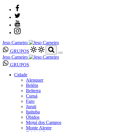
Jeso Carneiro
GRUPOS
Jeso Carneiro
GRUPOS
Cidade
Alenquer
Belém
Belterra
Curuá
Faro
Juruti
Itaituba
Óbidos
Mojuí dos Campos
Monte Alegre