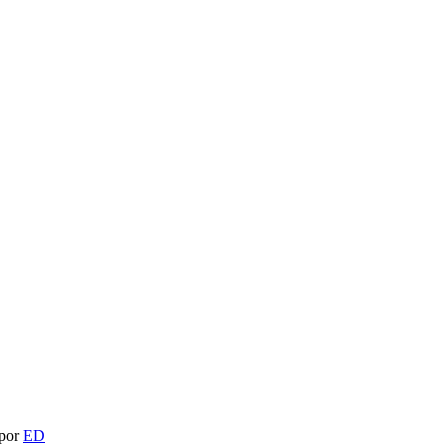
 por
ED