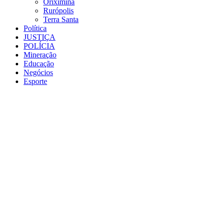
Oriximiná
Rurópolis
Terra Santa
Política
JUSTIÇA
POLÍCIA
Mineração
Educação
Negócios
Esporte