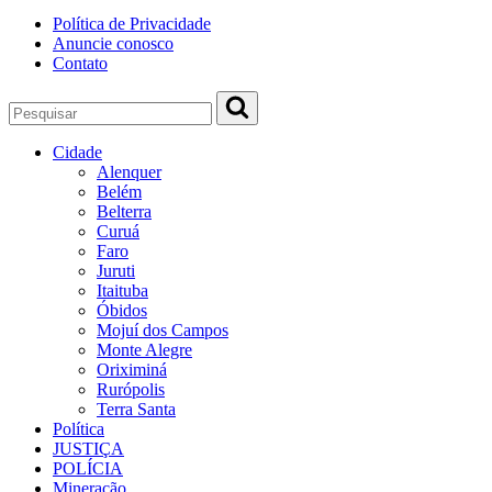
Política de Privacidade
Anuncie conosco
Contato
Cidade
Alenquer
Belém
Belterra
Curuá
Faro
Juruti
Itaituba
Óbidos
Mojuí dos Campos
Monte Alegre
Oriximiná
Rurópolis
Terra Santa
Política
JUSTIÇA
POLÍCIA
Mineração