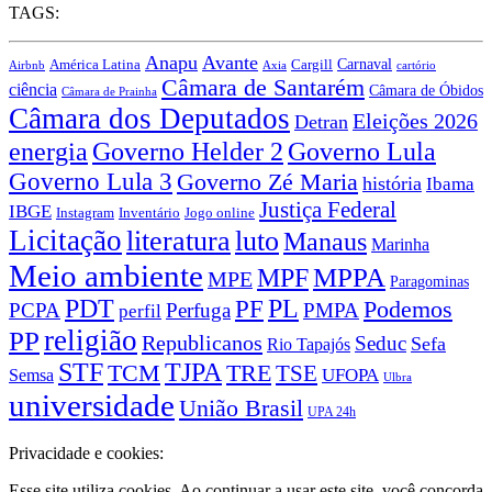
TAGS:
Anapu
Avante
Carnaval
Cargill
América Latina
Airbnb
Axia
cartório
Câmara de Santarém
ciência
Câmara de Óbidos
Câmara de Prainha
Câmara dos Deputados
Eleições 2026
Detran
energia
Governo Lula
Governo Helder 2
Governo Lula 3
Governo Zé Maria
história
Ibama
Justiça Federal
IBGE
Instagram
Jogo online
Inventário
Licitação
literatura
luto
Manaus
Marinha
Meio ambiente
MPPA
MPF
MPE
Paragominas
PDT
PF
PL
Podemos
PCPA
Perfuga
PMPA
perfil
religião
PP
Republicanos
Seduc
Sefa
Rio Tapajós
STF
TJPA
TCM
TRE
TSE
UFOPA
Semsa
Ulbra
universidade
União Brasil
UPA 24h
Privacidade e cookies:
Esse site utiliza cookies. Ao continuar a usar este site, você concorda