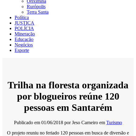
Oriximiná
Rurópolis
Terra Santa
Política
JUSTIÇA
POLÍCIA
Mineração
Educação
Negócios
Esporte
Trilha na floresta organizada
por blogueiros reúne 120
pessoas em Santarém
Publicado em
01/06/2018
por
Jeso Carneiro
em
Turismo
O projeto reuniu no feriado 120 pessoas em busca de diversão e