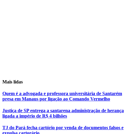
Mais lidas
Quem é a advogada e professora universitária de Santarém
presa em Manaus por ligação ao Comando Vermelho
Justiça de SP entrega a santarena administração de herança
ligada a império de R$ 4 bilhões
TJ do Pará fecha cartório por venda de documentos falsos e
expulsa cartorário