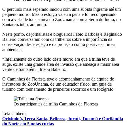
O percurso mais esperado iniciou com uma subida íngreme até um
pequeno morro. Mas o esforço valeu a pena e foi recompensado
com a vista de toda a área do ZooUnama com a Serra do Índio, no
Santarenzinho, ao fundo.
Neste ponto, os jornalistas e blogueiros Fábio Barbosa e Reginaldo
Balieiro conversaram com os trilheiros sobre a importância da
conservação deste espaço e da proteção contra possíveis crimes
ambientais.
“Infelizmente do outro lado deste morro em que a trilha teve de
auge, existe uma grande área de invasão que ameaça a maior área
verde de Santarém”, frisou Balieiro.
O Caminhos da Floresta teve o acompanhamento da equipe de
instrutores do ZooUnama, de um educador físico, um guia de
turismo com treinamento de primeiros socorros e um fotógrafo.
Os participantes da trilha Caminhos da Floresta
Leia também:
Oriximiná, Terra Santa, Belterra, Juruti, Tucumã e Ourilândia
do Norte em 5 notas curtas