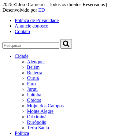
2026 © Jeso Carneiro - Todos os direitos Reservados |
Desenvolvido por
ED
Política de Privacidade
Anuncie conosco
Contato
Cidade
Alenquer
Belém
Belterra
Curuá
Faro
Juruti
Itaituba
Óbidos
Mojuí dos Campos
Monte Alegre
Oriximiná
Rurópolis
Terra Santa
Política