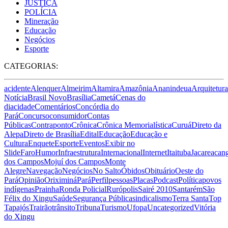
JUSTIÇA
POLÍCIA
Mineração
Educação
Negócios
Esporte
CATEGORIAS:
acidente
Alenquer
Almeirim
Altamira
Amazônia
Ananindeua
Arquitetura
Notícia
Brasil Novo
Brasília
Cametá
Cenas do
dia
cidade
Comentários
Concórdia do
Pará
Concurso
consumidor
Contas
Públicas
Contraponto
Crônica
Crônica Memorialística
Curuá
Direto da
Alepa
Direto de Brasília
Edital
Educação
Educação e
Cultura
Enquete
Esporte
Eventos
Exibir no
Slide
Faro
Humor
Infraestrutura
Internacional
Internet
Itaituba
Jacareacan
dos Campos
Mojuí dos Campos
Monte
Alegre
Navegação
Negócios
No Salto
Óbidos
Obituário
Oeste do
Pará
Opinião
Oriximiná
Pará
Perfil
pessoas
Placas
Podcast
Política
povos
indígenas
Prainha
Ronda Policial
Rurópolis
Sairé 2010
Santarém
São
Félix do Xingu
Saúde
Segurança Pública
sindicalismo
Terra Santa
Top
Tapajós
Trairão
trânsito
Tribuna
Turismo
Ufopa
Uncategorized
Vitória
do Xingu