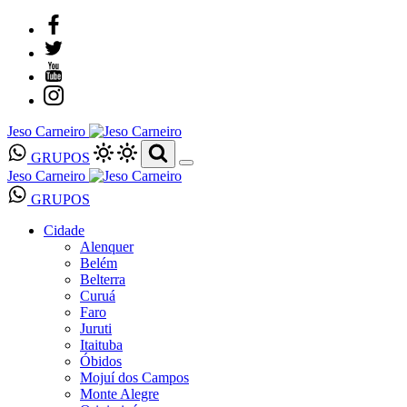
Jeso Carneiro
GRUPOS
Jeso Carneiro
GRUPOS
Cidade
Alenquer
Belém
Belterra
Curuá
Faro
Juruti
Itaituba
Óbidos
Mojuí dos Campos
Monte Alegre