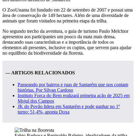
O ZooUnama foi fundado em 22 de setembro de 2007 e possui uma
área de conservação de 149 hectares. Além de uma diversidade de
animais que foram visitados na primeira etapa da trilha.
No segundo trecho da aventura, o guia de turismo Paulo Melchior
apresentou aos participantes um pouco da mata mais densa,
destacando suas características e a importância de todos os
elementos ali presentes, inclusive os cupins, que servem para ajudar
no equilíbrio da biodiversidade da floresta.
— ARTIGOS RELACIONADOS
Passeando por bairros e ruas de Santarém que nos contam
histórias. Por Silvan Cardoso
Instituto Força do Bem realizará primeira ação de 2025 em
Mojuí dos Campos
JK do Povão lidera em Santarém e pode ganhar no 1º
turno: 51,4%, aponta Doxa
Fabio Barbosa e Reginaldo Balieiro, idealizadores da trilha