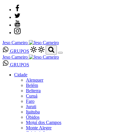
Jeso Carneiro
GRUPOS
Jeso Carneiro
GRUPOS
Cidade
Alenquer
Belém
Belterra
Curuá
Faro
Juruti
Itaituba
Óbidos
Mojuí dos Campos
Monte Alegre