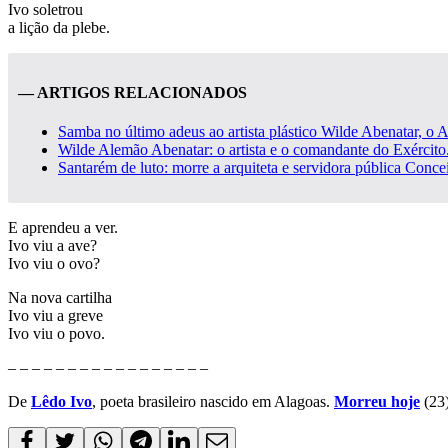
Ivo soletrou
a lição da plebe.
— ARTIGOS RELACIONADOS
Samba no último adeus ao artista plástico Wilde Abenatar, o 
Wilde Alemão Abenatar: o artista e o comandante do Exército.
Santarém de luto: morre a arquiteta e servidora pública Conc
E aprendeu a ver.
Ivo viu a ave?
Ivo viu o ovo?
Na nova cartilha
Ivo viu a greve
Ivo viu o povo.
– – – – – – – – – – – – – – – – –
De
Lêdo Ivo
, poeta brasileiro nascido em Alagoas.
Morreu hoje
(23)