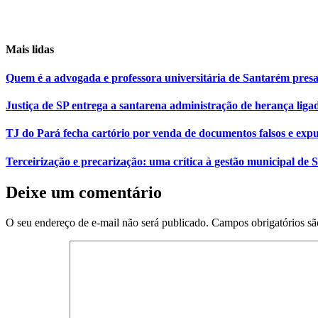
Mais lidas
Quem é a advogada e professora universitária de Santarém pr
Justiça de SP entrega a santarena administração de herança liga
TJ do Pará fecha cartório por venda de documentos falsos e expu
Terceirização e precarização: uma crítica à gestão municipal de
Deixe um comentário
O seu endereço de e-mail não será publicado.
Campos obrigatórios s