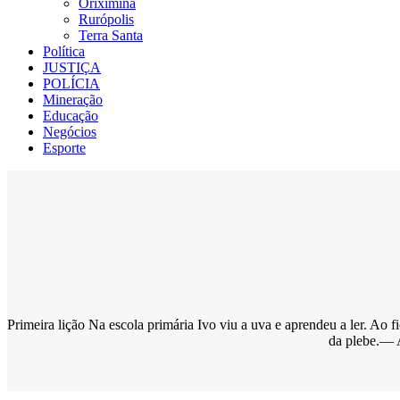
Oriximiná
Rurópolis
Terra Santa
Política
JUSTIÇA
POLÍCIA
Mineração
Educação
Negócios
Esporte
Primeira lição Na escola primária Ivo viu a uva e aprendeu a ler. Ao
da plebe.—