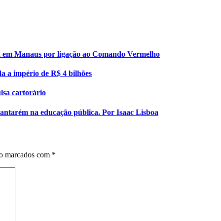
esa em Manaus por ligação ao Comando Vermelho
da a império de R$ 4 bilhões
lsa cartorário
 Santarém na educação pública. Por Isaac Lisboa
ão marcados com
*