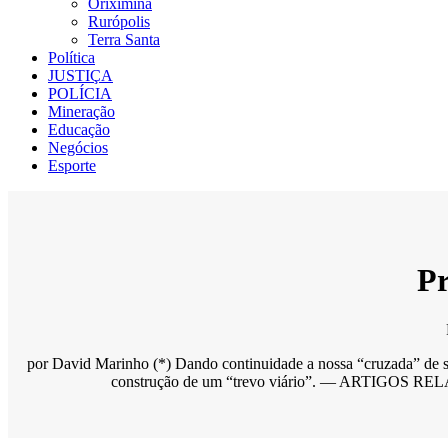
Oriximiná
Rurópolis
Terra Santa
Política
JUSTIÇA
POLÍCIA
Mineração
Educação
Negócios
Esporte
Pr
por David Marinho (*) Dando continuidade a nossa “cruzada” de su
construção de um “trevo viário”. — ARTIGOS RELAC