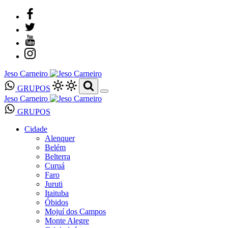
Jeso Carneiro
GRUPOS
Jeso Carneiro
GRUPOS
Cidade
Alenquer
Belém
Belterra
Curuá
Faro
Juruti
Itaituba
Óbidos
Mojuí dos Campos
Monte Alegre