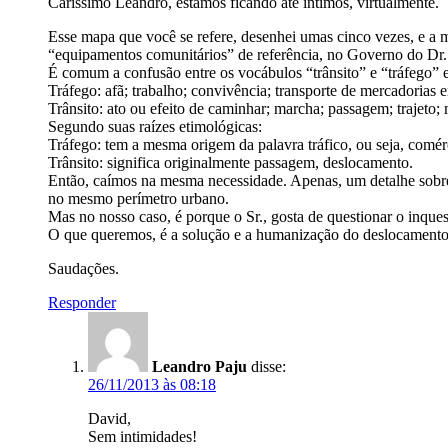
Caríssimo Leandro, estamos ficando até íntimos, virtualmente.
Esse mapa que você se refere, desenhei umas cinco vezes, e a mã
“equipamentos comunitários” de referência, no Governo do Dr
É comum a confusão entre os vocábulos “trânsito” e “tráfego” 
Tráfego: afã; trabalho; convivência; transporte de mercadorias e
Trânsito: ato ou efeito de caminhar; marcha; passagem; trajeto
Segundo suas raízes etimológicas:
Tráfego: tem a mesma origem da palavra tráfico, ou seja, comérc
Trânsito: significa originalmente passagem, deslocamento.
Então, caímos na mesma necessidade. Apenas, um detalhe sobre 
no mesmo perímetro urbano.
Mas no nosso caso, é porque o Sr., gosta de questionar o inques
O que queremos, é a solução e a humanização do deslocamento 
Saudações.
Responder
Leandro Paju
disse:
26/11/2013 às 08:18
David,
Sem intimidades!