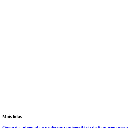
Mais lidas
Quem é a advogada e professora universitária de Santarém pr