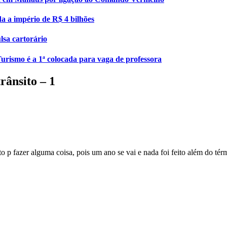
da a império de R$ 4 bilhões
lsa cartorário
urismo é a 1ª colocada para vaga de professora
rânsito – 1
ito p fazer alguma coisa, pois um ano se vai e nada foi feito além do t