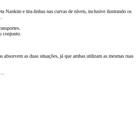
a Nankim e tira-linhas nas curvas de níveis, inclusive ilustrando os
a…
ransportes.
u conjunto.
as absorvem as duas situações, já que ambas utilizam as mesmas ruas
o…