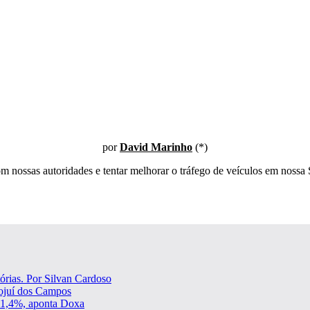
por
David Marinho
(*)
m nossas autoridades e tentar melhorar o tráfego de veículos em nossa
órias. Por Silvan Cardoso
Mojuí dos Campos
 51,4%, aponta Doxa