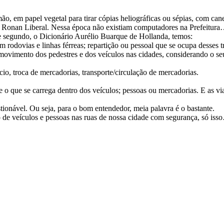
o, em papel vegetal para tirar cópias heliográficas ou sépias, com canet
. Ronan Liberal. Nessa época não existiam computadores na Prefeitur
e segundo, o Dicionário Aurélio Buarque de Hollanda, temos:
m rodovias e linhas férreas; repartição ou pessoal que se ocupa desses t
; movimento dos pedestres e dos veículos nas cidades, considerando o se
io, troca de mercadorias, transporte/circulação de mercadorias.
o que se carrega dentro dos veículos; pessoas ou mercadorias. E as vi
tionável. Ou seja, para o bom entendedor, meia palavra é o bastante.
de veículos e pessoas nas ruas de nossa cidade com segurança, só iss