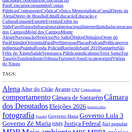
dia
cidade
Comentários
Concórdia do
Pará
Concurso
consumidor
Contas
Públicas
Contraponto
Crônica
Crônica Memorialística
Curuá
Direto da
Alepa
Direto de Brasília
Edital
Educação
Educação e
Cultura
Enquete
Esporte
Eventos
Exibir no
Slide
Faro
Humor
Infraestrutura
Internacional
Internet
Itaituba
Jacareacan
dos Campos
Mojuí dos Campos
Monte
Alegre
Navegação
Negócios
No Salto
Óbidos
Obituário
Oeste do
Pará
Opinião
Oriximiná
Pará
Perfil
pessoas
Placas
Podcast
Política
povos
indígenas
Prainha
Ronda Policial
Rurópolis
Sairé 2010
Santarém
São
Félix do Xingu
Saúde
Segurança Pública
sindicalismo
Terra Santa
Top
Tapajós
Trairão
trânsito
Tribuna
Turismo
Ufopa
Uncategorized
Vitória
do Xingu
TAGS:
Alepa
Alter do Chão
Avante
CNJ
Comieadepa
comportamento
Câmara
Câmara de Santarém
dos Deputados
Eleições 2026
feminicídio
fotografia
Governo Lula 3
Governo Hana
Fundef
Governo Zé Maria
Justiça Federal
Júri popular
HMS
Meio ambiente
MDB