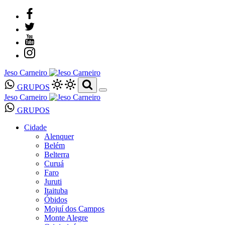
Jeso Carneiro
GRUPOS
Jeso Carneiro
GRUPOS
Cidade
Alenquer
Belém
Belterra
Curuá
Faro
Juruti
Itaituba
Óbidos
Mojuí dos Campos
Monte Alegre