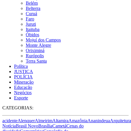
Belém
Belterra
Curuá
Faro
Juruti
Itaituba
Óbidos
Mojuí dos Campos
Monte Alegre
Oriximiná
Rurópolis
Terra Santa
Política
JUSTIÇA
POLÍCIA
Mineração
Educação
Negócios
Esporte
CATEGORIAS:
acidente
Alenquer
Almeirim
Altamira
Amazônia
Ananindeua
Arquitetura
Notícia
Brasil Novo
Brasília
Cametá
Cenas do