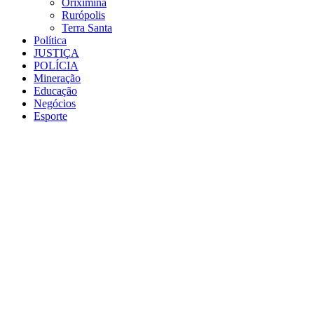
Oriximiná
Rurópolis
Terra Santa
Política
JUSTIÇA
POLÍCIA
Mineração
Educação
Negócios
Esporte