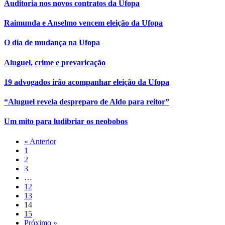
Auditoria nos novos contratos da Ufopa
Raimunda e Anselmo vencem eleição da Ufopa
O dia de mudança na Ufopa
Aluguel, crime e prevaricação
19 advogados irão acompanhar eleição da Ufopa
“Aluguel revela despreparo de Aldo para reitor”
Um mito para ludibriar os neobobos
« Anterior
1
2
3
…
12
13
14
15
Próximo »