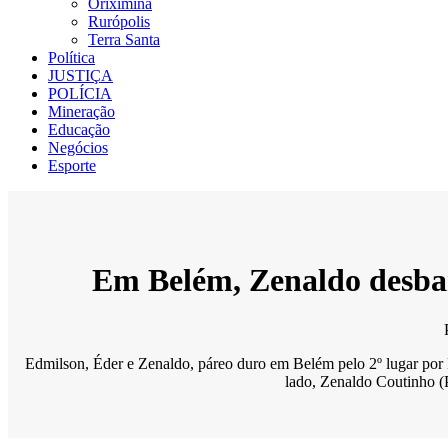
Oriximiná
Rurópolis
Terra Santa
Política
JUSTIÇA
POLÍCIA
Mineração
Educação
Negócios
Esporte
Em Belém, Zenaldo desban
Edmilson, Éder e Zenaldo, páreo duro em Belém pelo 2º lugar por D
lado, Zenaldo Coutinho (