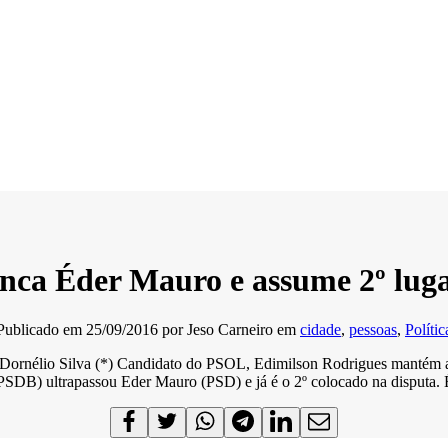
ca Éder Mauro e assume 2º lugar
Publicado em
25/09/2016
por
Jeso Carneiro
em
cidade
,
pessoas
,
Polític
ornélio Silva (*) Candidato do PSOL, Edimilson Rodrigues mantém a li
PSDB) ultrapassou Eder Mauro (PSD) e já é o 2º colocado na disputa. 