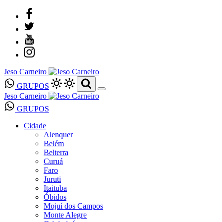
Jeso Carneiro
GRUPOS
Jeso Carneiro
GRUPOS
Cidade
Alenquer
Belém
Belterra
Curuá
Faro
Juruti
Itaituba
Óbidos
Mojuí dos Campos
Monte Alegre