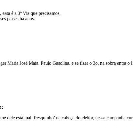
 essa é a 3º Via que precisamos.
s países há anos.
ger Maria José Maia, Paulo Gasolina, e se fizer o 3o. na sobra entra o
PG.
me dele está mai ‘fresquinho’ na cabeça do eleitor, nessa campanha cur