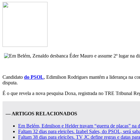
Candidato
do PSOL
, Edimilson Rodrigues mantém a liderança na cor
disputa.
É o que revela a nova pesquisa Doxa, registrada no TRE Tribunal Regi
— ARTIGOS RELACIONADOS
Em Belém, Edmilson e Helder travam “guerra de placas” na di
Faltam 32 dias para eleições. Izabel Sales, do PSOL, será sab
Faltam 38 dias para eleições. TV JC define regras e datas para