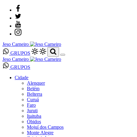
Jeso Carneiro
GRUPOS
Jeso Carneiro
GRUPOS
Cidade
Alenquer
Belém
Belterra
Curuá
Faro
Juruti
Itaituba
Óbidos
Mojuí dos Campos
Monte Alegre