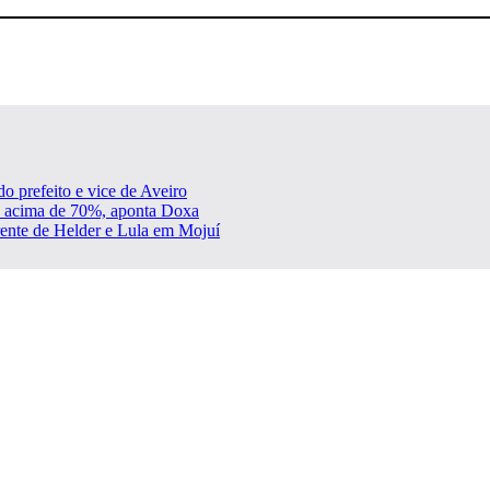
o prefeito e vice de Aveiro
ão acima de 70%, aponta Doxa
rente de Helder e Lula em Mojuí