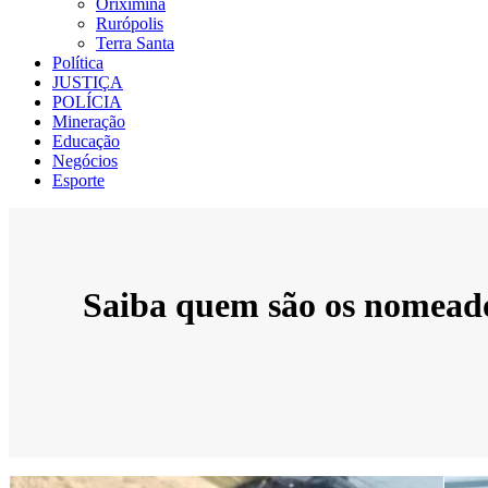
Oriximiná
Rurópolis
Terra Santa
Política
JUSTIÇA
POLÍCIA
Mineração
Educação
Negócios
Esporte
Saiba quem são os nomeados