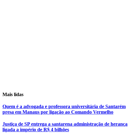
Mais lidas
Quem é a advogada e professora universitária de Santarém
presa em Manaus por ligação ao Comando Vermelho
Justiça de SP entrega a santarena administração de herança
ligada a império de R$ 4 bilhões