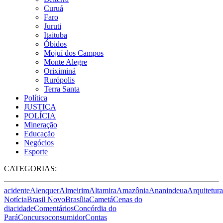
Curuá
Faro
Juruti
Itaituba
Óbidos
Mojuí dos Campos
Monte Alegre
Oriximiná
Rurópolis
Terra Santa
Política
JUSTIÇA
POLÍCIA
Mineração
Educação
Negócios
Esporte
CATEGORIAS:
acidente
Alenquer
Almeirim
Altamira
Amazônia
Ananindeua
Arquitetura
Notícia
Brasil Novo
Brasília
Cametá
Cenas do
dia
cidade
Comentários
Concórdia do
Pará
Concurso
consumidor
Contas