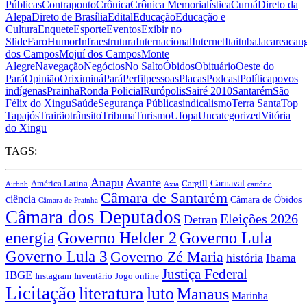
Públicas
Contraponto
Crônica
Crônica Memorialística
Curuá
Direto da
Alepa
Direto de Brasília
Edital
Educação
Educação e
Cultura
Enquete
Esporte
Eventos
Exibir no
Slide
Faro
Humor
Infraestrutura
Internacional
Internet
Itaituba
Jacareacan
dos Campos
Mojuí dos Campos
Monte
Alegre
Navegação
Negócios
No Salto
Óbidos
Obituário
Oeste do
Pará
Opinião
Oriximiná
Pará
Perfil
pessoas
Placas
Podcast
Política
povos
indígenas
Prainha
Ronda Policial
Rurópolis
Sairé 2010
Santarém
São
Félix do Xingu
Saúde
Segurança Pública
sindicalismo
Terra Santa
Top
Tapajós
Trairão
trânsito
Tribuna
Turismo
Ufopa
Uncategorized
Vitória
do Xingu
TAGS:
Anapu
Avante
Carnaval
América Latina
Cargill
Airbnb
Axia
cartório
Câmara de Santarém
ciência
Câmara de Óbidos
Câmara de Prainha
Câmara dos Deputados
Eleições 2026
Detran
energia
Governo Lula
Governo Helder 2
Governo Lula 3
Governo Zé Maria
história
Ibama
Justiça Federal
IBGE
Instagram
Jogo online
Inventário
Licitação
literatura
luto
Manaus
Marinha