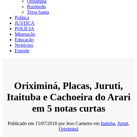
Oriximiná
Rurópolis
Terra Santa
Política
JUSTIÇA
POLÍCIA
Mineração
Educação
Negócios
Esporte
Oriximiná, Placas, Juruti,
Itaituba e Cachoeira do Arari
em 5 notas curtas
Publicado em
15/07/2018
por
Jeso Carneiro
em
Itaituba
,
Juruti
,
Oriximiná