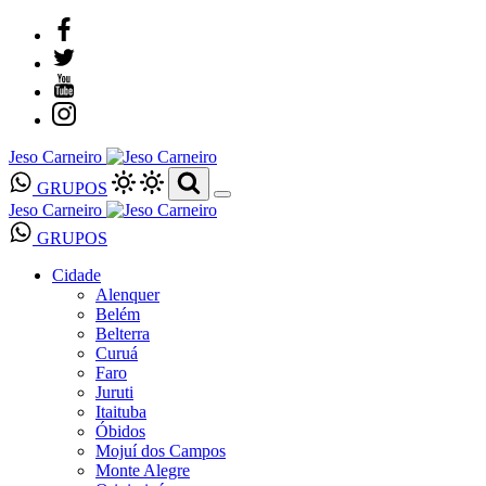
Jeso Carneiro
GRUPOS
Jeso Carneiro
GRUPOS
Cidade
Alenquer
Belém
Belterra
Curuá
Faro
Juruti
Itaituba
Óbidos
Mojuí dos Campos
Monte Alegre