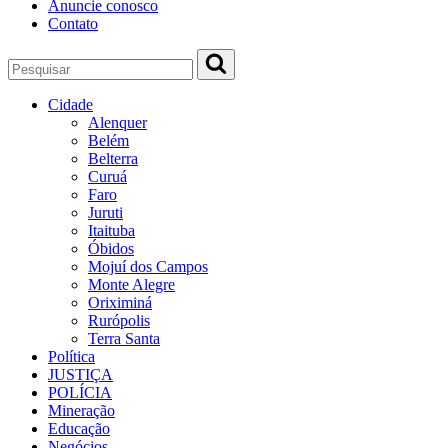
Anuncie conosco
Contato
Cidade
Alenquer
Belém
Belterra
Curuá
Faro
Juruti
Itaituba
Óbidos
Mojuí dos Campos
Monte Alegre
Oriximiná
Rurópolis
Terra Santa
Política
JUSTIÇA
POLÍCIA
Mineração
Educação
Negócios