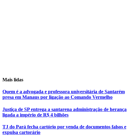
Mais lidas
Quem é a advogada e professora universitária de Santarém
presa em Manaus por ligação ao Comando Vermelho
Justiça de SP entrega a santarena administração de herança
ligada a império de R$ 4 bilhões
TJ do Pará fecha cartório por venda de documentos falsos e
expulsa cartorário