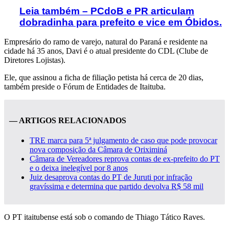
Leia também – PCdoB e PR articulam
dobradinha para prefeito e vice em Óbidos.
Empresário do ramo de varejo, natural do Paraná e residente na
cidade há 35 anos, Davi é o atual presidente do CDL (Clube de
Diretores Lojistas).
Ele, que assinou a ficha de filiação petista há cerca de 20 dias,
também preside o Fórum de Entidades de Itaituba.
— ARTIGOS RELACIONADOS
TRE marca para 5ª julgamento de caso que pode provocar
nova composição da Câmara de Oriximiná
Câmara de Vereadores reprova contas de ex-prefeito do PT
e o deixa inelegível por 8 anos
Juiz desaprova contas do PT de Juruti por infração
gravíssima e determina que partido devolva R$ 58 mil
O PT itaitubense está sob o comando de Thiago Tático Raves.