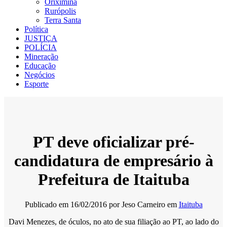
Oriximiná
Rurópolis
Terra Santa
Política
JUSTIÇA
POLÍCIA
Mineração
Educação
Negócios
Esporte
PT deve oficializar pré-
candidatura de empresário à
Prefeitura de Itaituba
Publicado em
16/02/2016
por
Jeso Carneiro
em
Itaituba
Davi Menezes, de óculos, no ato de sua filiação ao PT, ao lado do