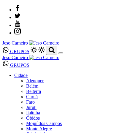
Jeso Carneiro
GRUPOS
Jeso Carneiro
GRUPOS
Cidade
Alenquer
Belém
Belterra
Curuá
Faro
Juruti
Itaituba
Óbidos
Mojuí dos Campos
Monte Alegre