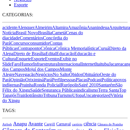
Esporte
CATEGORIAS:
acidente
Alenquer
Almeirim
Altamira
Amazônia
Ananindeua
Arquitetura
Notícia
Brasil Novo
Brasília
Cametá
Cenas do
dia
cidade
Comentários
Concórdia do
Pará
Concurso
consumidor
Contas
Públicas
Contraponto
Crônica
Crônica Memorialística
Curuá
Direto da
Alepa
Direto de Brasília
Edital
Educação
Educação e
Cultura
Enquete
Esporte
Eventos
Exibir no
Slide
Faro
Humor
Infraestrutura
Internacional
Internet
Itaituba
Jacareacan
dos Campos
Mojuí dos Campos
Monte
Alegre
Navegação
Negócios
No Salto
Óbidos
Obituário
Oeste do
Pará
Opinião
Oriximiná
Pará
Perfil
pessoas
Placas
Podcast
Política
povos
indígenas
Prainha
Ronda Policial
Rurópolis
Sairé 2010
Santarém
São
Félix do Xingu
Saúde
Segurança Pública
sindicalismo
Terra Santa
Top
Tapajós
Trairão
trânsito
Tribuna
Turismo
Ufopa
Uncategorized
Vitória
do Xingu
TAGS:
Anapu
Avante
ciência
Carnaval
Cargill
Airbnb
cartório
Câmara de Prainha