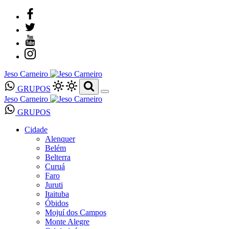
Jeso Carneiro
GRUPOS
Jeso Carneiro
GRUPOS
Cidade
Alenquer
Belém
Belterra
Curuá
Faro
Juruti
Itaituba
Óbidos
Mojuí dos Campos
Monte Alegre