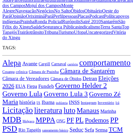
Slide
Faro
Humor
Infraestrutura
Internacional
Internet
Itaituba
Jacareacan
dos Campos
Mojuí dos Campos
Monte
Alegre
Navegação
Negócios
No Salto
Óbidos
Obituário
Oeste do
Pará
Opinião
Oriximiná
Pará
Perfil
pessoas
Placas
Podcast
Política
povos
indígenas
Prainha
Ronda Policial
Rurópolis
Sairé 2010
Santarém
São
Félix do Xingu
Saúde
Segurança Pública
sindicalismo
Terra Santa
Top
Tapajós
Trairão
trânsito
Tribuna
Turismo
Ufopa
Uncategorized
Vitória
do Xingu
TAGS:
comportamento
Alepa
Avante
Carnaval
Cargill
cartório
Câmara de Santarém
crônica
Cosanpa
Câmara de Prainha
Eleições
Câmara de Vereadores
Detran
Câmara de Óbidos
Governo Helder 2
2026
EUA
Fiepa
Fundeb
Governo Lula
Governo Lula 3
Governo Zé
Maria
história
Ibama
INSS
Instagram
IA
Inventário
indústria
Irã
Licitação
literatura
luto
Manaus
Marinha
MDB
MPPA
PP
PF
PL
Podemos
ONG
Melgaço
PSD
TCM
Seduc
Sefa
Rio Tapajós
Semsa
saneamento básico