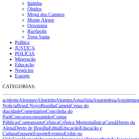
Itaituba
Óbidos
Mojuí dos Campos
Monte Alegre
Oriximiná
Rurópolis
Terra Santa
Política
JUSTIÇA
POLÍCIA
Mineração
Educação
Negócios
Esporte
CATEGORIAS:
acidente
Alenquer
Almeirim
Altamira
Amazônia
Ananindeua
Arquitetura
Notícia
Brasil Novo
Brasília
Cametá
Cenas do
dia
cidade
Comentários
Concórdia do
Pará
Concurso
consumidor
Contas
Públicas
Contraponto
Crônica
Crônica Memorialística
Curuá
Direto da
Alepa
Direto de Brasília
Edital
Educação
Educação e
Cultura
Enquete
Esporte
Eventos
Exibir no