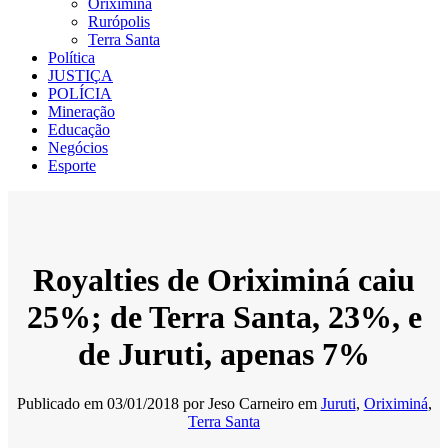
Oriximiná
Rurópolis
Terra Santa
Política
JUSTIÇA
POLÍCIA
Mineração
Educação
Negócios
Esporte
Royalties de Oriximiná caiu
25%; de Terra Santa, 23%, e
de Juruti, apenas 7%
Publicado em
03/01/2018
por
Jeso Carneiro
em
Juruti
,
Oriximiná
,
Terra Santa