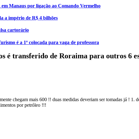
esa em Manaus por ligação ao Comando Vermelho
da a império de R$ 4 bilhões
lsa cartorário
urismo é a 1ª colocada para vaga de professora
s é transferido de Roraima para outros 6 e
amente chegam mais 600 !! duas medidas deveriam ser tomadas já ! 1. d
mentos por petróleo !!!