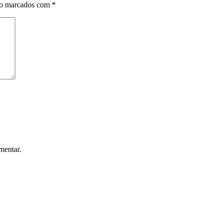
ão marcados com
*
mentar.