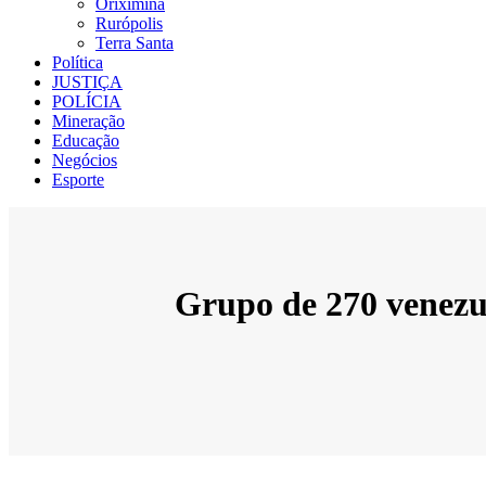
Oriximiná
Rurópolis
Terra Santa
Política
JUSTIÇA
POLÍCIA
Mineração
Educação
Negócios
Esporte
Grupo de 270 venezue