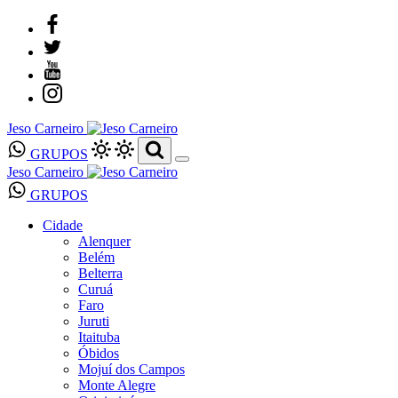
Jeso Carneiro
GRUPOS
Jeso Carneiro
GRUPOS
Cidade
Alenquer
Belém
Belterra
Curuá
Faro
Juruti
Itaituba
Óbidos
Mojuí dos Campos
Monte Alegre