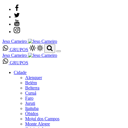
Jeso Carneiro
GRUPOS
Jeso Carneiro
GRUPOS
Cidade
Alenquer
Belém
Belterra
Curuá
Faro
Juruti
Itaituba
Óbidos
Mojuí dos Campos
Monte Alegre