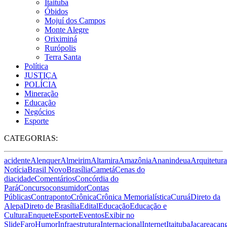
Itaituba
Óbidos
Mojuí dos Campos
Monte Alegre
Oriximiná
Rurópolis
Terra Santa
Política
JUSTIÇA
POLÍCIA
Mineração
Educação
Negócios
Esporte
CATEGORIAS:
acidente
Alenquer
Almeirim
Altamira
Amazônia
Ananindeua
Arquitetura
Notícia
Brasil Novo
Brasília
Cametá
Cenas do
dia
cidade
Comentários
Concórdia do
Pará
Concurso
consumidor
Contas
Públicas
Contraponto
Crônica
Crônica Memorialística
Curuá
Direto da
Alepa
Direto de Brasília
Edital
Educação
Educação e
Cultura
Enquete
Esporte
Eventos
Exibir no
Slide
Faro
Humor
Infraestrutura
Internacional
Internet
Itaituba
Jacareacan