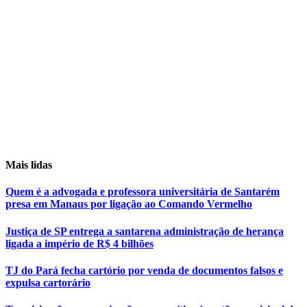
Mais lidas
Quem é a advogada e professora universitária de Santarém
presa em Manaus por ligação ao Comando Vermelho
Justiça de SP entrega a santarena administração de herança
ligada a império de R$ 4 bilhões
TJ do Pará fecha cartório por venda de documentos falsos e
expulsa cartorário