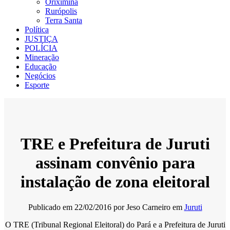
Oriximiná
Rurópolis
Terra Santa
Política
JUSTIÇA
POLÍCIA
Mineração
Educação
Negócios
Esporte
TRE e Prefeitura de Juruti
assinam convênio para
instalação de zona eleitoral
Publicado em
22/02/2016
por
Jeso Carneiro
em
Juruti
O TRE (Tribunal Regional Eleitoral) do Pará e a Prefeitura de Juruti