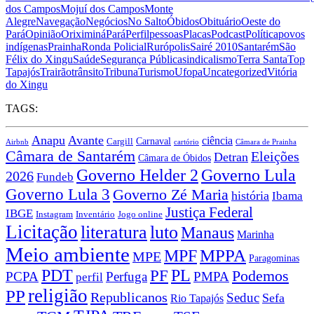
dos Campos
Mojuí dos Campos
Monte
Alegre
Navegação
Negócios
No Salto
Óbidos
Obituário
Oeste do
Pará
Opinião
Oriximiná
Pará
Perfil
pessoas
Placas
Podcast
Política
povos
indígenas
Prainha
Ronda Policial
Rurópolis
Sairé 2010
Santarém
São
Félix do Xingu
Saúde
Segurança Pública
sindicalismo
Terra Santa
Top
Tapajós
Trairão
trânsito
Tribuna
Turismo
Ufopa
Uncategorized
Vitória
do Xingu
TAGS:
Anapu
Avante
ciência
Carnaval
Cargill
Airbnb
cartório
Câmara de Prainha
Câmara de Santarém
Eleições
Detran
Câmara de Óbidos
Governo Lula
Governo Helder 2
2026
Fundeb
Governo Lula 3
Governo Zé Maria
história
Ibama
Justiça Federal
IBGE
Instagram
Jogo online
Inventário
Licitação
literatura
luto
Manaus
Marinha
Meio ambiente
MPPA
MPF
MPE
Paragominas
PDT
PF
PL
Podemos
PCPA
Perfuga
PMPA
perfil
religião
PP
Republicanos
Seduc
Sefa
Rio Tapajós