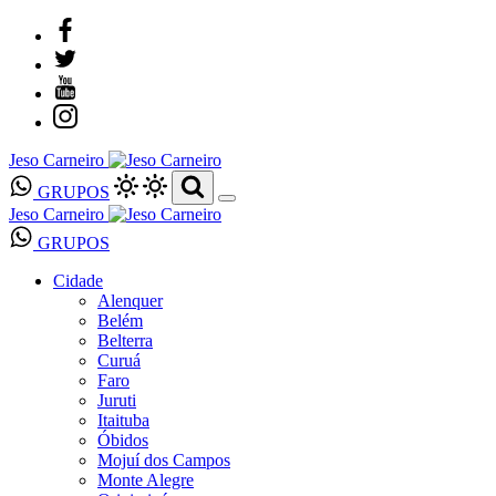
Jeso Carneiro
GRUPOS
Jeso Carneiro
GRUPOS
Cidade
Alenquer
Belém
Belterra
Curuá
Faro
Juruti
Itaituba
Óbidos
Mojuí dos Campos
Monte Alegre