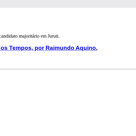
andidato majoritário em Juruti.
 os Tempos, por Raimundo Aquino.