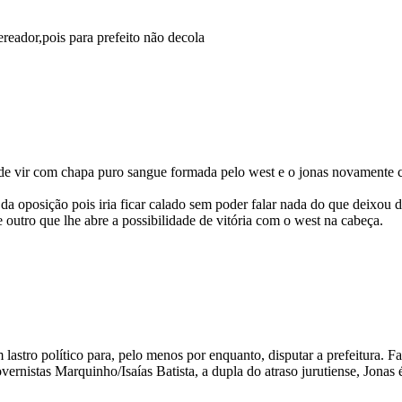
ereador,pois para prefeito não decola
e vir com chapa puro sangue formada pelo west e o jonas novamente c
da oposição pois iria ficar calado sem poder falar nada do que deixou d
 outro que lhe abre a possibilidade de vitória com o west na cabeça.
 lastro político para, pelo menos por enquanto, disputar a prefeitura. F
rnistas Marquinho/Isaías Batista, a dupla do atraso jurutiense, Jonas é 