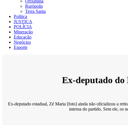
Oriximiná
Rurópolis
Terra Santa
Política
JUSTIÇA
POLÍCIA
Mineração
Educação
Negócios
Esporte
Ex-deputado do P
Ex-deputado estadual, Zé Maria [foto] ainda não oficializou a reti
interna do partido. Sem ele, os