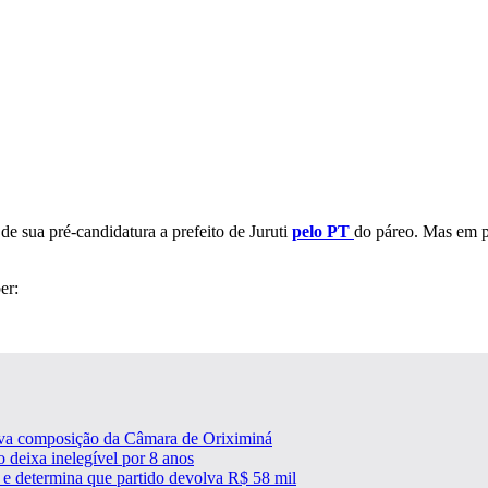
a de sua pré-candidatura a prefeito de Juruti
pelo PT
do páreo. Mas em p
er:
ova composição da Câmara de Oriximiná
 deixa inelegível por 8 anos
a e determina que partido devolva R$ 58 mil