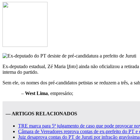
Ex-deputado estadual, Zé Maria [
foto
] ainda não oficializou a retirad
interna do partido.
Sem ele, os nomes dos pré-candidatos petistas se reduzem a três, a sab
–
West Lima
, empresário;
— ARTIGOS RELACIONADOS
TRE marca para 5ª julgamento de caso que pode provocar n
Câmara de Vereadores reprova contas de ex-prefeito do PT e o
Juiz desaprova contas do PT de Juruti por infração gravíssim