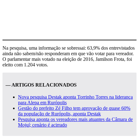
Na pesquisa, uma informação se sobressai: 63,9% dos entrevistados
ainda não sabem/não responderam em que vão votar para vereador.
O parlamentar mais votado na eleição de 2016, Jamilson Frota, foi
eleito com 1.204 votos.
— ARTIGOS RELACIONADOS
Nova pesquisa Destak aponta Torrinho Torres na liderança
para Alepa em Rurópolis
Gestão do prefeito Zé Filho tem aprovação de quase 60%
da população de Rurópolis, aponta Destak
Pesquisa aponta os vereadores mais atuantes da Câmara de
Mojuí; cenário é acirrado