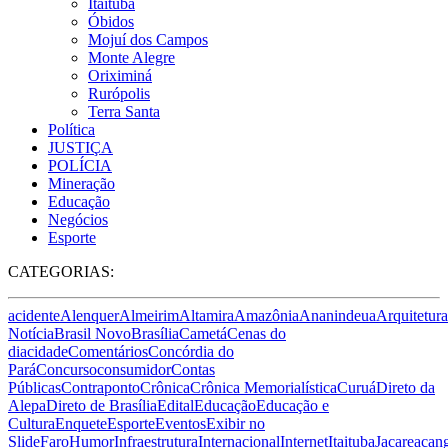
Itaituba
Óbidos
Mojuí dos Campos
Monte Alegre
Oriximiná
Rurópolis
Terra Santa
Política
JUSTIÇA
POLÍCIA
Mineração
Educação
Negócios
Esporte
CATEGORIAS:
acidente
Alenquer
Almeirim
Altamira
Amazônia
Ananindeua
Arquitetura
Notícia
Brasil Novo
Brasília
Cametá
Cenas do
dia
cidade
Comentários
Concórdia do
Pará
Concurso
consumidor
Contas
Públicas
Contraponto
Crônica
Crônica Memorialística
Curuá
Direto da
Alepa
Direto de Brasília
Edital
Educação
Educação e
Cultura
Enquete
Esporte
Eventos
Exibir no
Slide
Faro
Humor
Infraestrutura
Internacional
Internet
Itaituba
Jacareacan