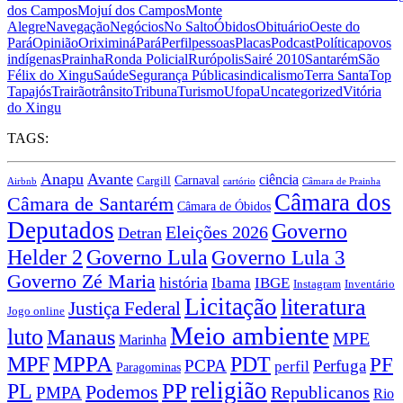
dos Campos
Mojuí dos Campos
Monte
Alegre
Navegação
Negócios
No Salto
Óbidos
Obituário
Oeste do
Pará
Opinião
Oriximiná
Pará
Perfil
pessoas
Placas
Podcast
Política
povos
indígenas
Prainha
Ronda Policial
Rurópolis
Sairé 2010
Santarém
São
Félix do Xingu
Saúde
Segurança Pública
sindicalismo
Terra Santa
Top
Tapajós
Trairão
trânsito
Tribuna
Turismo
Ufopa
Uncategorized
Vitória
do Xingu
TAGS:
Anapu
Avante
ciência
Carnaval
Cargill
Airbnb
cartório
Câmara de Prainha
Câmara dos
Câmara de Santarém
Câmara de Óbidos
Deputados
Governo
Eleições 2026
Detran
Governo Lula
Helder 2
Governo Lula 3
Governo Zé Maria
história
Ibama
IBGE
Instagram
Inventário
Licitação
literatura
Justiça Federal
Jogo online
Meio ambiente
luto
Manaus
MPE
Marinha
MPPA
MPF
PDT
PF
PCPA
Perfuga
perfil
Paragominas
religião
PP
PL
Podemos
Republicanos
PMPA
Rio