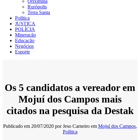
Oriximiná
Rurópolis
Terra Santa
Política
JUSTIÇA
POLÍCIA
Mineração
Educação
Negócios
Esporte
Os 5 candidatos a vereador em
Mojuí dos Campos mais
citados na pesquisa da Destak
Publicado em
20/07/2020
por
Jeso Carneiro
em
Mojuí dos Campos
,
Política