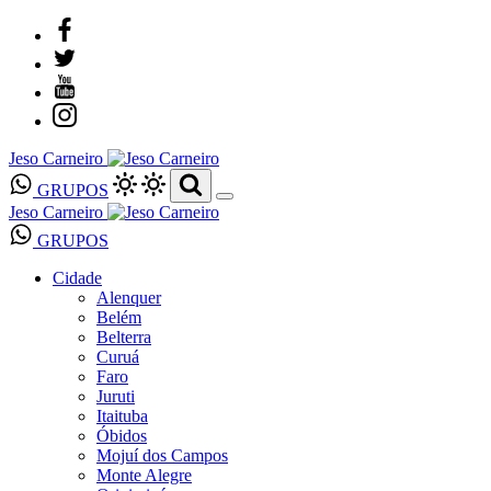
Jeso Carneiro
GRUPOS
Jeso Carneiro
GRUPOS
Cidade
Alenquer
Belém
Belterra
Curuá
Faro
Juruti
Itaituba
Óbidos
Mojuí dos Campos
Monte Alegre