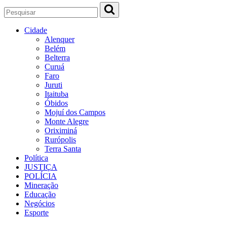
Cidade
Alenquer
Belém
Belterra
Curuá
Faro
Juruti
Itaituba
Óbidos
Mojuí dos Campos
Monte Alegre
Oriximiná
Rurópolis
Terra Santa
Política
JUSTIÇA
POLÍCIA
Mineração
Educação
Negócios
Esporte