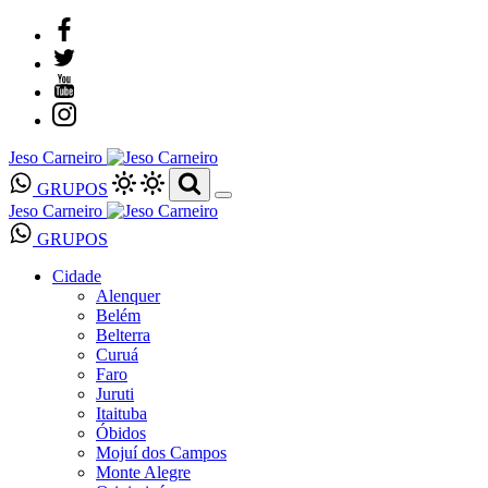
Jeso Carneiro
GRUPOS
Jeso Carneiro
GRUPOS
Cidade
Alenquer
Belém
Belterra
Curuá
Faro
Juruti
Itaituba
Óbidos
Mojuí dos Campos
Monte Alegre