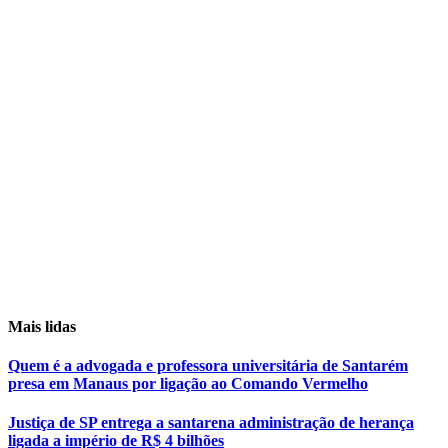
Mais lidas
Quem é a advogada e professora universitária de Santarém
presa em Manaus por ligação ao Comando Vermelho
Justiça de SP entrega a santarena administração de herança
ligada a império de R$ 4 bilhões