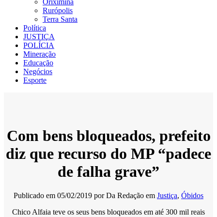
Oriximiná
Rurópolis
Terra Santa
Política
JUSTIÇA
POLÍCIA
Mineração
Educação
Negócios
Esporte
Com bens bloqueados, prefeito
diz que recurso do MP “padece
de falha grave”
Publicado em
05/02/2019
por
Da Redação
em
Justiça
,
Óbidos
Chico Alfaia teve os seus bens bloqueados em até 300 mil reais