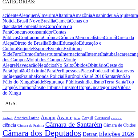
CATEGORIAS:
acidente
Alenquer
Almeirim
Altamira
Amazônia
Ananindeua
Arquitetura
Notícia
Brasil Novo
Brasília
Cametá
Cenas do
dia
cidade
Comentários
Concórdia do
Pará
Concurso
consumidor
Contas
Públicas
Contraponto
Crônica
Crônica Memorialística
Curuá
Direto da
Alepa
Direto de Brasília
Edital
Educação
Educação e
Cultura
Enquete
Esporte
Eventos
Exibir no
Slide
Faro
Humor
Infraestrutura
Internacional
Internet
Itaituba
Jacareacan
dos Campos
Mojuí dos Campos
Monte
Alegre
Navegação
Negócios
No Salto
Óbidos
Obituário
Oeste do
Pará
Opinião
Oriximiná
Pará
Perfil
pessoas
Placas
Podcast
Política
povos
indígenas
Prainha
Ronda Policial
Rurópolis
Sairé 2010
Santarém
São
Félix do Xingu
Saúde
Segurança Pública
sindicalismo
Terra Santa
Top
Tapajós
Trairão
trânsito
Tribuna
Turismo
Ufopa
Uncategorized
Vitória
do Xingu
TAGS:
Anapu
Avante
Carnaval
América Latina
Cargill
Airbnb
Axia
cartório
Câmara de Santarém
ciência
Câmara de Óbidos
Câmara de Prainha
Câmara dos Deputados
Eleições 2026
Detran