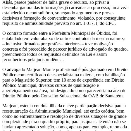
Aliás, parece padecer de falha grave o recurso, ao privar a
desembargadora das informações já carreadas ao processo, uma vez
estabelecido o contraditório, sonegando argumentos e provas
decisivas à formação de convencimento, violando, por conseguinte,
requisito de admissibilidade previsto no art. 1.017, I, do CPC.
O contrato firmado entre a Prefeitura Municipal de Óbidos, foi
entabulado em valor abaixo de outros contratos da mesma natureza
– inclusive firmados por gestões anteriores – teve motivação
concreta e foi precedido de parecer jurídico de advogado do quadro,
preenchendo todos os requisitos definidos na Lei e assim
reconhecidos pela jurisprudência.
O advogado Marjean Monte profissional é pós-graduado em Direito
Público com certificado de especialista na matéria, com habilitação
para o Magistério Superior, tem 10 anos de experiência em Direito
Público Municipal, diversos cursos de qualificação e
aperfeiçoamento na área, foi designado como parecerista na área de
Direito Público pelo Conselho Subsecional da OAB de Santarém.
Marjean, ostenta conduta ilibada e teve participação decisiva para a
reestruturação da Administração Municipal, até então caótica, bem
como no enfrentamento e resolução de diversas situações de grande
complexidade para o quadro próprio, para as quais até então não se
haviam apresentado solução, como, apenas para exemplo, retomada