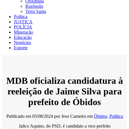
Oriximiná
Rurópolis
Terra Santa
Política
JUSTIÇA
POLÍCIA
Mineração
Educação
Negócios
Esporte
MDB oficializa candidatura à
reeleição de Jaime Silva para
prefeito de Óbidos
Publicado em
05/08/2024
por
Jeso Carneiro
em
Óbidos
,
Política
Jalico Aquino, do PSD, é candidato a vice-prefeito