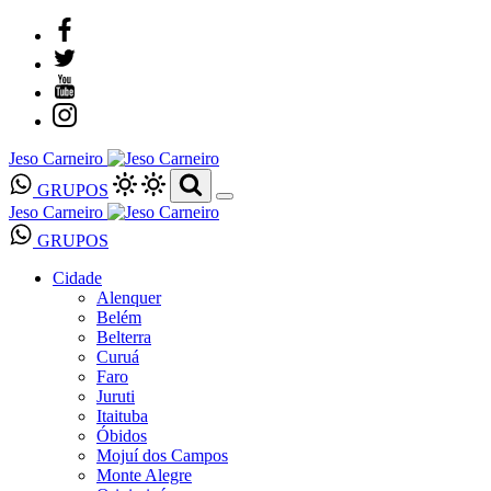
Jeso Carneiro
GRUPOS
Jeso Carneiro
GRUPOS
Cidade
Alenquer
Belém
Belterra
Curuá
Faro
Juruti
Itaituba
Óbidos
Mojuí dos Campos
Monte Alegre