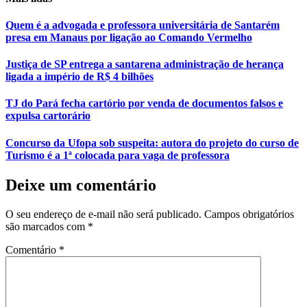
Quem é a advogada e professora universitária de Santarém
presa em Manaus por ligação ao Comando Vermelho
Justiça de SP entrega a santarena administração de herança
ligada a império de R$ 4 bilhões
TJ do Pará fecha cartório por venda de documentos falsos e
expulsa cartorário
Concurso da Ufopa sob suspeita: autora do projeto do curso de
Turismo é a 1ª colocada para vaga de professora
Deixe um comentário
O seu endereço de e-mail não será publicado.
Campos obrigatórios
são marcados com
*
Comentário
*