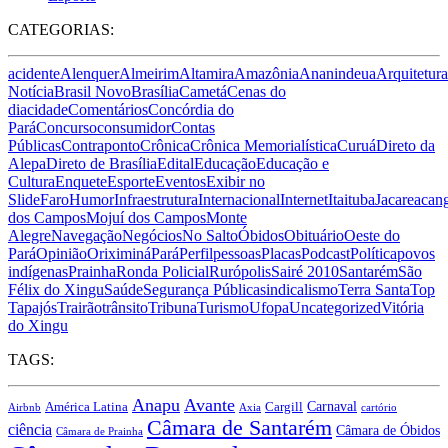
CATEGORIAS:
acidente
Alenquer
Almeirim
Altamira
Amazônia
Ananindeua
Arquitetura
Notícia
Brasil Novo
Brasília
Cametá
Cenas do
dia
cidade
Comentários
Concórdia do
Pará
Concurso
consumidor
Contas
Públicas
Contraponto
Crônica
Crônica Memorialística
Curuá
Direto da
Alepa
Direto de Brasília
Edital
Educação
Educação e
Cultura
Enquete
Esporte
Eventos
Exibir no
Slide
Faro
Humor
Infraestrutura
Internacional
Internet
Itaituba
Jacareacan
dos Campos
Mojuí dos Campos
Monte
Alegre
Navegação
Negócios
No Salto
Óbidos
Obituário
Oeste do
Pará
Opinião
Oriximiná
Pará
Perfil
pessoas
Placas
Podcast
Política
povos
indígenas
Prainha
Ronda Policial
Rurópolis
Sairé 2010
Santarém
São
Félix do Xingu
Saúde
Segurança Pública
sindicalismo
Terra Santa
Top
Tapajós
Trairão
trânsito
Tribuna
Turismo
Ufopa
Uncategorized
Vitória
do Xingu
TAGS:
Anapu
Avante
Carnaval
Cargill
América Latina
Airbnb
Axia
cartório
Câmara de Santarém
ciência
Câmara de Óbidos
Câmara de Prainha