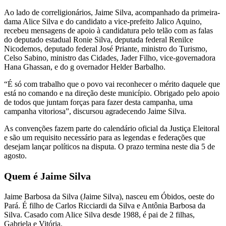
Ao lado de correligionários, Jaime Silva, acompanhado da primeira-
dama Alice Silva e do candidato a vice-prefeito Jalico Aquino,
recebeu mensagens de apoio à candidatura pelo telão com as falas
do deputado estadual Ronie Silva, deputada federal Renilce
Nicodemos, deputado federal José Priante, ministro do Turismo,
Celso Sabino, ministro das Cidades, Jader Filho, vice-governadora
Hana Ghassan, e do g overnador Helder Barbalho.
“É só com trabalho que o povo vai reconhecer o mérito daquele que
está no comando e na direção deste município. Obrigado pelo apoio
de todos que juntam forças para fazer desta campanha, uma
campanha vitoriosa”, discursou agradecendo Jaime Silva.
As convenções fazem parte do calendário oficial da Justiça Eleitoral
e são um requisito necessário para as legendas e federações que
desejam lançar políticos na disputa. O prazo termina neste dia 5 de
agosto.
Quem é Jaime Silva
Jaime Barbosa da Silva (Jaime Silva), nasceu em Óbidos, oeste do
Pará. É filho de Carlos Ricciardi da Silva e Antônia Barbosa da
Silva. Casado com Alice Silva desde 1988, é pai de 2 filhas,
Gabriela e Vitória.