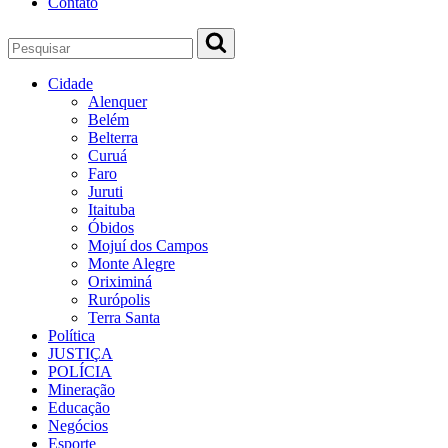
Contato
Cidade
Alenquer
Belém
Belterra
Curuá
Faro
Juruti
Itaituba
Óbidos
Mojuí dos Campos
Monte Alegre
Oriximiná
Rurópolis
Terra Santa
Política
JUSTIÇA
POLÍCIA
Mineração
Educação
Negócios
Esporte