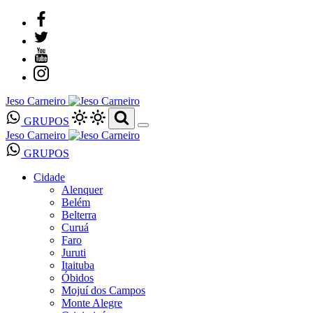
Jeso Carneiro
GRUPOS
Jeso Carneiro
GRUPOS
Cidade
Alenquer
Belém
Belterra
Curuá
Faro
Juruti
Itaituba
Óbidos
Mojuí dos Campos
Monte Alegre