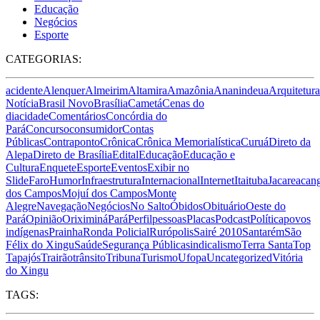
Educação
Negócios
Esporte
CATEGORIAS:
acidente
Alenquer
Almeirim
Altamira
Amazônia
Ananindeua
Arquitetura
Notícia
Brasil Novo
Brasília
Cametá
Cenas do
dia
cidade
Comentários
Concórdia do
Pará
Concurso
consumidor
Contas
Públicas
Contraponto
Crônica
Crônica Memorialística
Curuá
Direto da
Alepa
Direto de Brasília
Edital
Educação
Educação e
Cultura
Enquete
Esporte
Eventos
Exibir no
Slide
Faro
Humor
Infraestrutura
Internacional
Internet
Itaituba
Jacareacan
dos Campos
Mojuí dos Campos
Monte
Alegre
Navegação
Negócios
No Salto
Óbidos
Obituário
Oeste do
Pará
Opinião
Oriximiná
Pará
Perfil
pessoas
Placas
Podcast
Política
povos
indígenas
Prainha
Ronda Policial
Rurópolis
Sairé 2010
Santarém
São
Félix do Xingu
Saúde
Segurança Pública
sindicalismo
Terra Santa
Top
Tapajós
Trairão
trânsito
Tribuna
Turismo
Ufopa
Uncategorized
Vitória
do Xingu
TAGS: