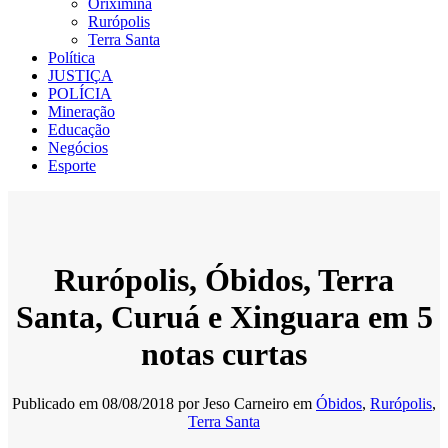
Oriximiná
Rurópolis
Terra Santa
Política
JUSTIÇA
POLÍCIA
Mineração
Educação
Negócios
Esporte
Rurópolis, Óbidos, Terra
Santa, Curuá e Xinguara em 5
notas curtas
Publicado em
08/08/2018
por
Jeso Carneiro
em
Óbidos
,
Rurópolis
,
Terra Santa