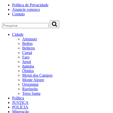
Política de Privacidade
Anuncie conosco
Contato
Cidade
Alenquer
Belém
Belterra
Curuá
Faro
Juruti
Itaituba
Óbidos
Mojuí dos Campos
Monte Alegre
Oriximiná
Rurópolis
Terra Santa
Política
JUSTIÇA
POLÍCIA
Mineração