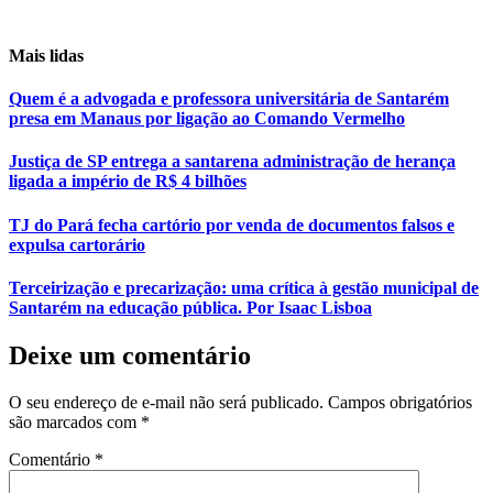
Mais lidas
Quem é a advogada e professora universitária de Santarém
presa em Manaus por ligação ao Comando Vermelho
Justiça de SP entrega a santarena administração de herança
ligada a império de R$ 4 bilhões
TJ do Pará fecha cartório por venda de documentos falsos e
expulsa cartorário
Terceirização e precarização: uma crítica à gestão municipal de
Santarém na educação pública. Por Isaac Lisboa
Deixe um comentário
O seu endereço de e-mail não será publicado.
Campos obrigatórios
são marcados com
*
Comentário
*