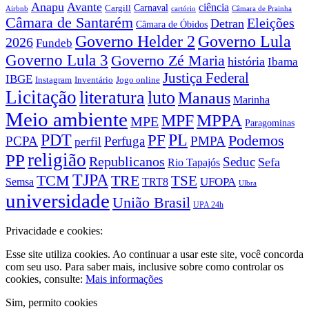
Anapu
Avante
ciência
Carnaval
Cargill
Airbnb
cartório
Câmara de Prainha
Câmara de Santarém
Eleições
Detran
Câmara de Óbidos
Governo Lula
Governo Helder 2
2026
Fundeb
Governo Lula 3
Governo Zé Maria
história
Ibama
Justiça Federal
IBGE
Instagram
Jogo online
Inventário
Licitação
literatura
luto
Manaus
Marinha
Meio ambiente
MPPA
MPF
MPE
Paragominas
PDT
PF
PL
Podemos
PCPA
Perfuga
PMPA
perfil
religião
PP
Republicanos
Seduc
Sefa
Rio Tapajós
TJPA
TCM
TRE
TSE
TRT8
UFOPA
Semsa
Ulbra
universidade
União Brasil
UPA 24h
Privacidade e cookies:
Esse site utiliza cookies. Ao continuar a usar este site, você concorda
com seu uso. Para saber mais, inclusive sobre como controlar os
cookies, consulte:
Mais informações
Sim, permito cookies