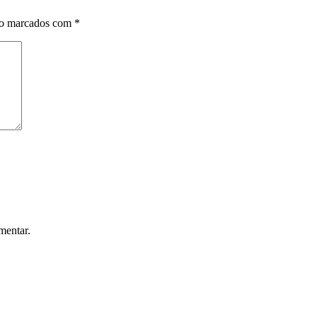
ão marcados com
*
mentar.