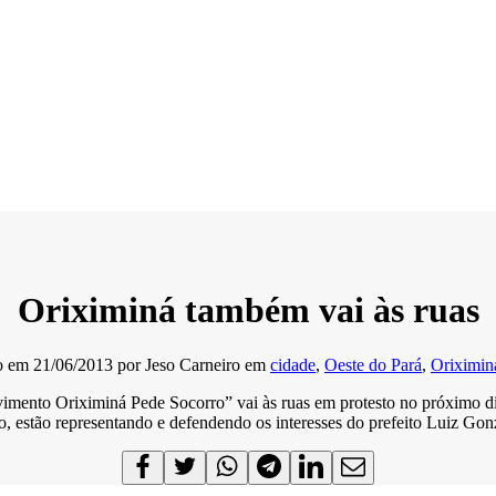
Oriximiná também vai às ruas
o em
21/06/2013
por
Jeso Carneiro
em
cidade
,
Oeste do Pará
,
Oriximin
imento Oriximiná Pede Socorro” vai às ruas em protesto no próximo di
ovo, estão representando e defendendo os interesses do prefeito Luiz G