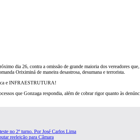
ximo dia 26, contra a omissão de grande maioria dos vereadores que, e
omanda Oriximiná de maneira desastrosa, desumana e terrorista.
 pública e INFRAESTRUTURA!
sos que Gonzaga respondia, além de cobrar rigor quanto às denúncias 
teste no 2º turno. Por José Carlos Lima
putar reeleição para Câmara