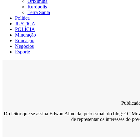
Oriximiná
Rurópolis
Terra Santa
Política
JUSTIÇA
POLÍCIA
Mineração
Educação
Negócios
Esporte
Publicad
Do leitor que se assina Edwan Almeida, pelo e-mail do blog: O “Mov
de representar os interesses do p