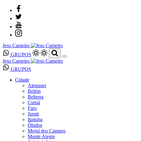
Jeso Carneiro
GRUPOS
Jeso Carneiro
GRUPOS
Cidade
Alenquer
Belém
Belterra
Curuá
Faro
Juruti
Itaituba
Óbidos
Mojuí dos Campos
Monte Alegre