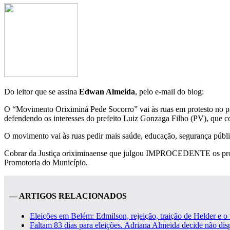
Do leitor que se assina
Edwan Almeida
, pelo e-mail do blog:
O “Movimento Oriximiná Pede Socorro” vai às ruas em protesto no pró
defendendo os interesses do prefeito Luiz Gonzaga Filho (PV), que c
O movimento vai às ruas pedir mais saúde, educação, segurança
Cobrar da Justiça oriximinaense que julgou IMPROCEDENTE os proces
Promotoria do Município.
— ARTIGOS RELACIONADOS
Eleições em Belém: Edmilson, rejeição, traição de Helder e o 
Faltam 83 dias para eleições. Adriana Almeida decide não dis