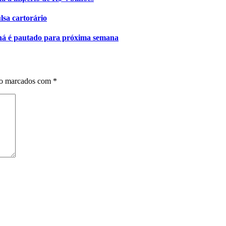
lsa cartorário
iná é pautado para próxima semana
ão marcados com
*