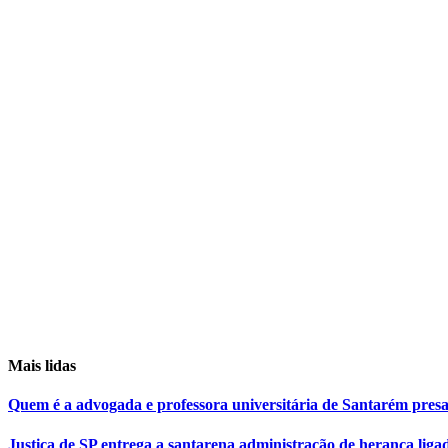
Mais lidas
Quem é a advogada e professora universitária de Santarém pr
Justiça de SP entrega a santarena administração de herança liga