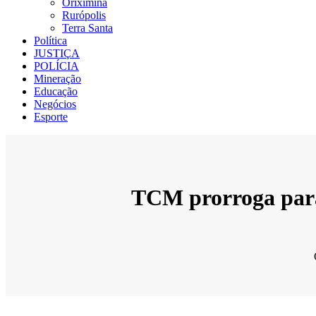
Oriximiná
Rurópolis
Terra Santa
Política
JUSTIÇA
POLÍCIA
Mineração
Educação
Negócios
Esporte
TCM prorroga para 