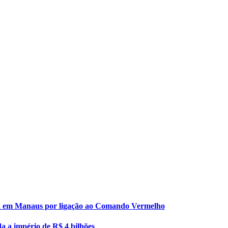
esa em Manaus por ligação ao Comando Vermelho
da a império de R$ 4 bilhões