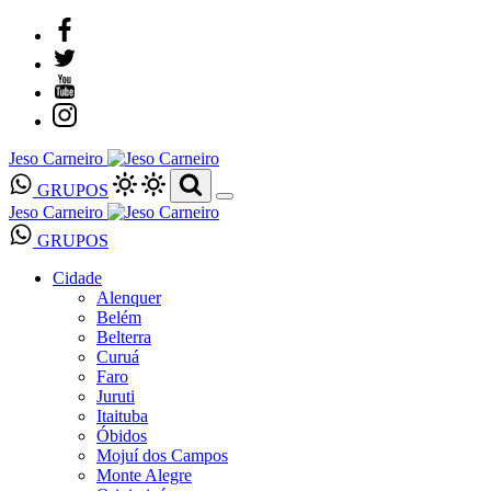
Jeso Carneiro
GRUPOS
Jeso Carneiro
GRUPOS
Cidade
Alenquer
Belém
Belterra
Curuá
Faro
Juruti
Itaituba
Óbidos
Mojuí dos Campos
Monte Alegre