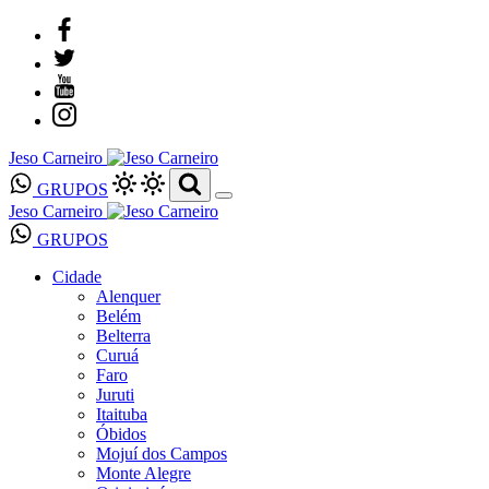
Jeso Carneiro
GRUPOS
Jeso Carneiro
GRUPOS
Cidade
Alenquer
Belém
Belterra
Curuá
Faro
Juruti
Itaituba
Óbidos
Mojuí dos Campos
Monte Alegre