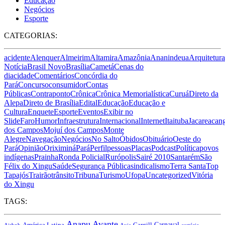
Educação
Negócios
Esporte
CATEGORIAS:
acidente
Alenquer
Almeirim
Altamira
Amazônia
Ananindeua
Arquitetura
Notícia
Brasil Novo
Brasília
Cametá
Cenas do
dia
cidade
Comentários
Concórdia do
Pará
Concurso
consumidor
Contas
Públicas
Contraponto
Crônica
Crônica Memorialística
Curuá
Direto da
Alepa
Direto de Brasília
Edital
Educação
Educação e
Cultura
Enquete
Esporte
Eventos
Exibir no
Slide
Faro
Humor
Infraestrutura
Internacional
Internet
Itaituba
Jacareacan
dos Campos
Mojuí dos Campos
Monte
Alegre
Navegação
Negócios
No Salto
Óbidos
Obituário
Oeste do
Pará
Opinião
Oriximiná
Pará
Perfil
pessoas
Placas
Podcast
Política
povos
indígenas
Prainha
Ronda Policial
Rurópolis
Sairé 2010
Santarém
São
Félix do Xingu
Saúde
Segurança Pública
sindicalismo
Terra Santa
Top
Tapajós
Trairão
trânsito
Tribuna
Turismo
Ufopa
Uncategorized
Vitória
do Xingu
TAGS:
Anapu
Avante
Carnaval
América Latina
Cargill