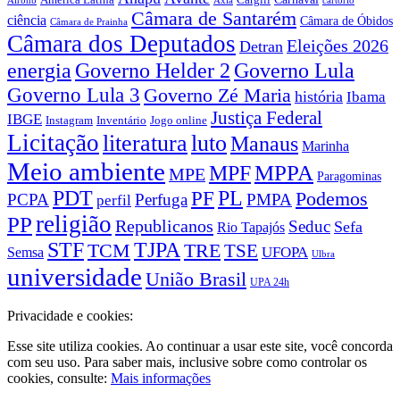
Airbnb
Axia
cartório
Câmara de Santarém
ciência
Câmara de Óbidos
Câmara de Prainha
Câmara dos Deputados
Eleições 2026
Detran
energia
Governo Lula
Governo Helder 2
Governo Lula 3
Governo Zé Maria
história
Ibama
Justiça Federal
IBGE
Instagram
Jogo online
Inventário
Licitação
literatura
luto
Manaus
Marinha
Meio ambiente
MPPA
MPF
MPE
Paragominas
PDT
PF
PL
Podemos
PCPA
Perfuga
PMPA
perfil
religião
PP
Republicanos
Seduc
Sefa
Rio Tapajós
STF
TJPA
TCM
TRE
TSE
UFOPA
Semsa
Ulbra
universidade
União Brasil
UPA 24h
Privacidade e cookies:
Esse site utiliza cookies. Ao continuar a usar este site, você concorda
com seu uso. Para saber mais, inclusive sobre como controlar os
cookies, consulte:
Mais informações