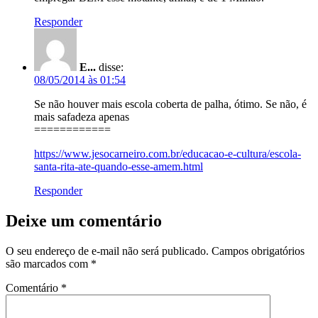
Responder
E...
disse:
08/05/2014 às 01:54
Se não houver mais escola coberta de palha, ótimo. Se não, é
mais safadeza apenas
============
https://www.jesocarneiro.com.br/educacao-e-cultura/escola-
santa-rita-ate-quando-esse-amem.html
Responder
Deixe um comentário
O seu endereço de e-mail não será publicado.
Campos obrigatórios
são marcados com
*
Comentário
*