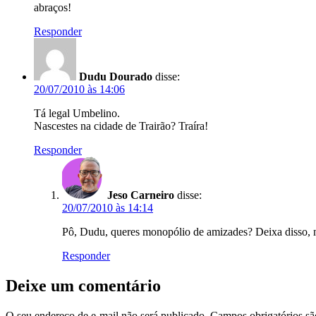
abraços!
Responder
Dudu Dourado
disse:
20/07/2010 às 14:06
Tá legal Umbelino.
Nascestes na cidade de Trairão? Traíra!
Responder
Jeso Carneiro
disse:
20/07/2010 às 14:14
Pô, Dudu, queres monopólio de amizades? Deixa disso, m
Responder
Deixe um comentário
O seu endereço de e-mail não será publicado.
Campos obrigatórios s