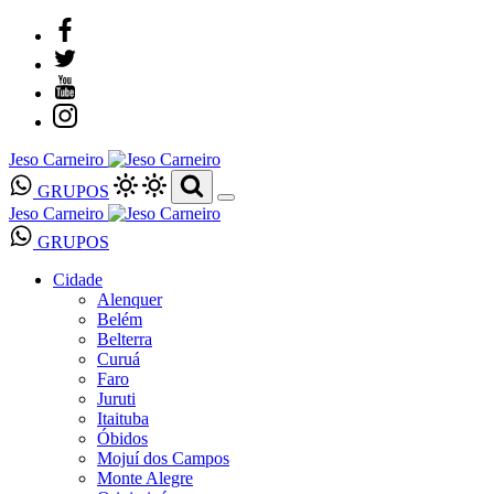
Jeso Carneiro
GRUPOS
Jeso Carneiro
GRUPOS
Cidade
Alenquer
Belém
Belterra
Curuá
Faro
Juruti
Itaituba
Óbidos
Mojuí dos Campos
Monte Alegre