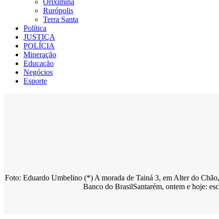
Oriximiná
Rurópolis
Terra Santa
Política
JUSTIÇA
POLÍCIA
Mineração
Educação
Negócios
Esporte
Foto: Eduardo Umbelino (*) A morada de Tainá 3, em Alter do Ch
Banco do BrasilSantarém, ontem e hoje: esc