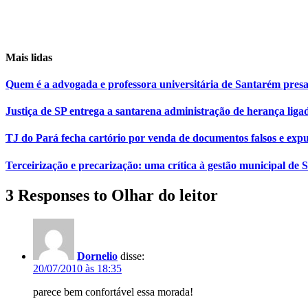
Mais lidas
Quem é a advogada e professora universitária de Santarém pr
Justiça de SP entrega a santarena administração de herança liga
TJ do Pará fecha cartório por venda de documentos falsos e expu
Terceirização e precarização: uma crítica à gestão municipal de
3 Responses to Olhar do leitor
Dornelio
disse:
20/07/2010 às 18:35
parece bem confortável essa morada!