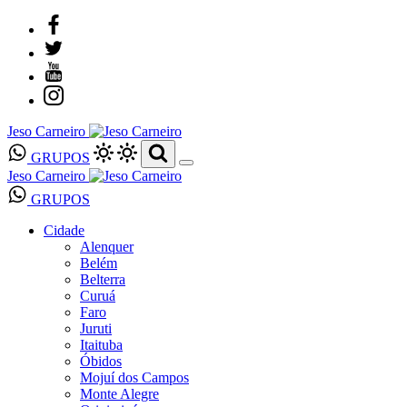
Jeso Carneiro
GRUPOS
Jeso Carneiro
GRUPOS
Cidade
Alenquer
Belém
Belterra
Curuá
Faro
Juruti
Itaituba
Óbidos
Mojuí dos Campos
Monte Alegre