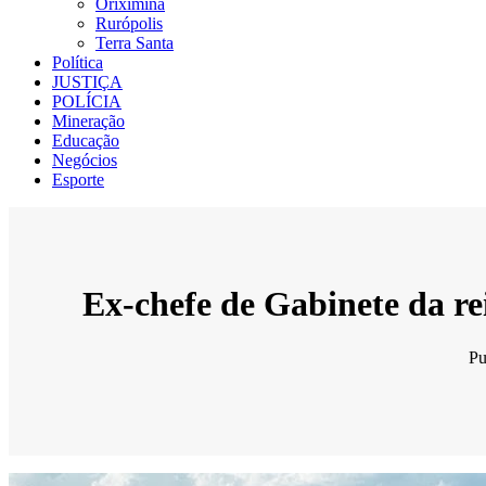
Oriximiná
Rurópolis
Terra Santa
Política
JUSTIÇA
POLÍCIA
Mineração
Educação
Negócios
Esporte
Ex-chefe de Gabinete da r
Pu