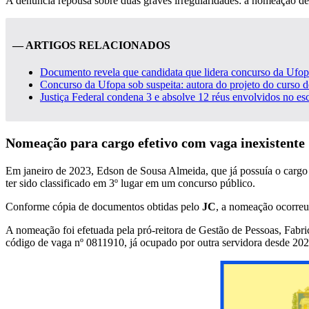
A denúncia repousa sobre duas graves irregularidades: a nomeação d
— ARTIGOS RELACIONADOS
Documento revela que candidata que lidera concurso da Ufopa 
Concurso da Ufopa sob suspeita: autora do projeto do curso d
Justiça Federal condena 3 e absolve 12 réus envolvidos no es
Nomeação para cargo efetivo com vaga inexistente
Em janeiro de 2023, Edson de Sousa Almeida, que já possuía o cargo e
ter sido classificado em 3º lugar em um concurso público.
Conforme cópia de documentos obtidas pelo
JC
, a nomeação ocorreu
A nomeação foi efetuada pela pró-reitora de Gestão de Pessoas, Fabri
código de vaga nº 0811910, já ocupado por outra servidora desde 2022