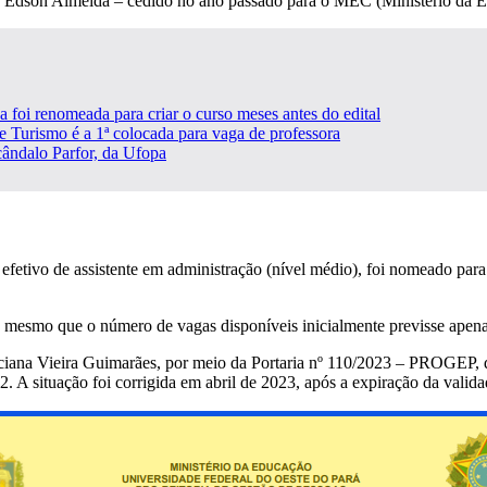
e Edson Almeida – cedido no ano passado para o MEC (Ministério da Ed
foi renomeada para criar o curso meses antes do edital
e Turismo é a 1ª colocada para vaga de professora
cândalo Parfor, da Ufopa
fetivo de assistente em administração (nível médio), foi nomeado para 
 mesmo que o número de vagas disponíveis inicialmente previsse apena
ciana Vieira Guimarães, por meio da Portaria nº 110/2023 – PROGEP, dat
. A situação foi corrigida em abril de 2023, após a expiração da valid