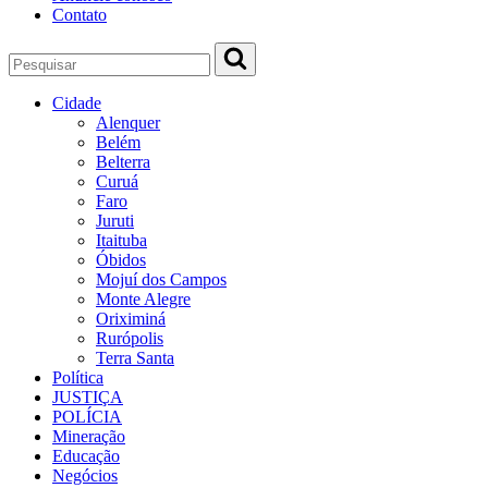
Contato
Cidade
Alenquer
Belém
Belterra
Curuá
Faro
Juruti
Itaituba
Óbidos
Mojuí dos Campos
Monte Alegre
Oriximiná
Rurópolis
Terra Santa
Política
JUSTIÇA
POLÍCIA
Mineração
Educação
Negócios