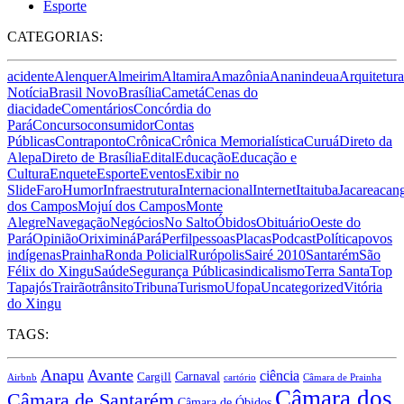
Esporte
CATEGORIAS:
acidente
Alenquer
Almeirim
Altamira
Amazônia
Ananindeua
Arquitetura
Notícia
Brasil Novo
Brasília
Cametá
Cenas do
dia
cidade
Comentários
Concórdia do
Pará
Concurso
consumidor
Contas
Públicas
Contraponto
Crônica
Crônica Memorialística
Curuá
Direto da
Alepa
Direto de Brasília
Edital
Educação
Educação e
Cultura
Enquete
Esporte
Eventos
Exibir no
Slide
Faro
Humor
Infraestrutura
Internacional
Internet
Itaituba
Jacareacan
dos Campos
Mojuí dos Campos
Monte
Alegre
Navegação
Negócios
No Salto
Óbidos
Obituário
Oeste do
Pará
Opinião
Oriximiná
Pará
Perfil
pessoas
Placas
Podcast
Política
povos
indígenas
Prainha
Ronda Policial
Rurópolis
Sairé 2010
Santarém
São
Félix do Xingu
Saúde
Segurança Pública
sindicalismo
Terra Santa
Top
Tapajós
Trairão
trânsito
Tribuna
Turismo
Ufopa
Uncategorized
Vitória
do Xingu
TAGS:
Anapu
Avante
ciência
Carnaval
Cargill
Airbnb
cartório
Câmara de Prainha
Câmara dos
Câmara de Santarém
Câmara de Óbidos