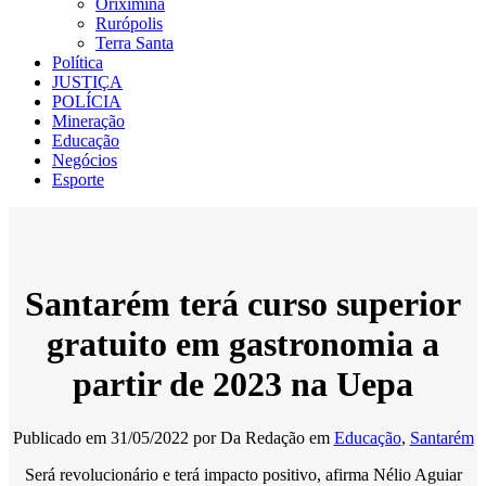
Oriximiná
Rurópolis
Terra Santa
Política
JUSTIÇA
POLÍCIA
Mineração
Educação
Negócios
Esporte
Santarém terá curso superior
gratuito em gastronomia a
partir de 2023 na Uepa
Publicado em
31/05/2022
por
Da Redação
em
Educação
,
Santarém
Será revolucionário e terá impacto positivo, afirma Nélio Aguiar