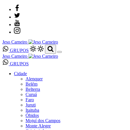
Jeso Carneiro
GRUPOS
Jeso Carneiro
GRUPOS
Cidade
Alenquer
Belém
Belterra
Curuá
Faro
Juruti
Itaituba
Óbidos
Mojuí dos Campos
Monte Alegre