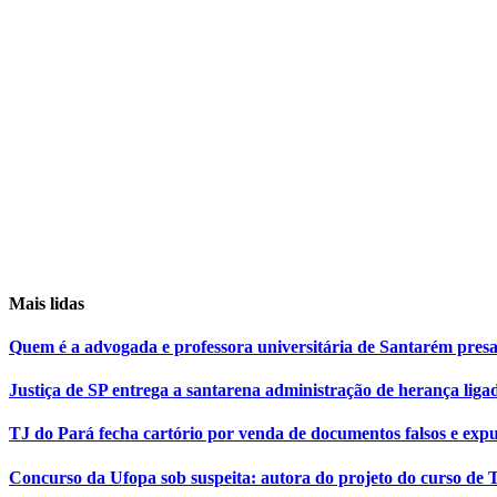
Mais lidas
Quem é a advogada e professora universitária de Santarém pr
Justiça de SP entrega a santarena administração de herança liga
TJ do Pará fecha cartório por venda de documentos falsos e expu
Concurso da Ufopa sob suspeita: autora do projeto do curso de T