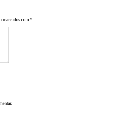
ão marcados com
*
mentar.