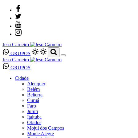
Jeso Carneiro
GRUPOS
Jeso Carneiro
GRUPOS
Cidade
Alenquer
Belém
Belterra
Curuá
Faro
Juruti
Itaituba
Óbidos
Mojuí dos Campos
Monte Alegre