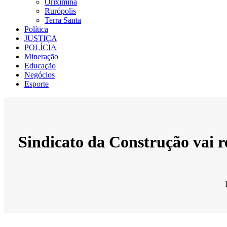
Oriximiná
Rurópolis
Terra Santa
Política
JUSTIÇA
POLÍCIA
Mineração
Educação
Negócios
Esporte
Sindicato da Construção vai