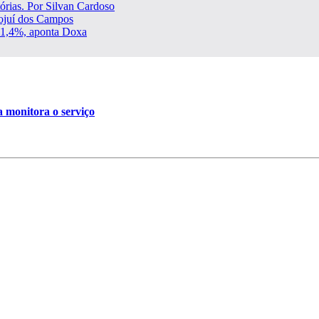
órias. Por Silvan Cardoso
Mojuí dos Campos
 51,4%, aponta Doxa
 monitora o serviço