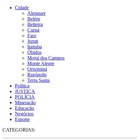
Cidade
Alenquer
Belém
Belterra
Curuá
Faro
Juruti
Itaituba
Óbidos
Mojuí dos Campos
Monte Alegre
Oriximiná
Rurópolis
Terra Santa
Política
JUSTIÇA
POLÍCIA
Mineração
Educação
Negócios
Esporte
CATEGORIAS: