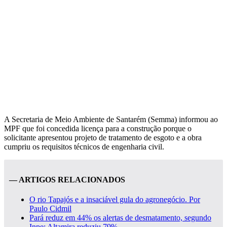
A Secretaria de Meio Ambiente de Santarém (Semma) informou ao
MPF que foi concedida licença para a construção porque o
solicitante apresentou projeto de tratamento de esgoto e a obra
cumpriu os requisitos técnicos de engenharia civil.
— ARTIGOS RELACIONADOS
O rio Tapajós e a insaciável gula do agronegócio. Por
Paulo Cidmil
Pará reduz em 44% os alertas de desmatamento, segundo
Inpe; Altamira reduziu 79%