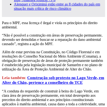
Alenquer e Oriximiná estão entre as 8 cidades do país em
situação mais crítica de risco climático
Para o MPF, essa licença é ilegal e viola os princípios do direito
ambiental.
“Não é possível a construção em áreas de preservação permanente,
devendo ser demolidas e buscar-se a reparação do dano ambiental
causado”, registra a ação do MPF.
Além de estar prevista na Constituição, no Código Florestal e em
resoluções do Conselho Nacional do Meio Ambiente (Conama), a
obrigação de preservação de áreas de proteção permanente também
é estabelecida pela legislação municipal de Santarém e no plano de
utilização da Área de Proteção Ambiental de Alter do Chão.
Leia também
:
Construção sob protesto no Lago Verde, em
Alter do Chão, pertence a conselheiro do TCE
“A conduta do requerido de construir à beira do Lago Verde, em
clara área de preservação permanente, em total desrespeito aos
preceitos do direito ambiental e aos princípios constitucionais
aplicados à matéria ambiental, causa dano a toda a coletividade, uma