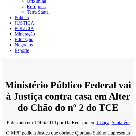
Oriximiná
Rurópolis
Terra Santa
Política
JUSTIÇA
POLÍCIA
Mineração
Educação
Negócios
Esporte
Ministério Público Federal vai
à Justiça contra casa em Alter
do Chão do nº 2 do TCE
Publicado em
12/06/2019
por
Da Redação
em
Justiça
,
Santarém
O MPF pediu à Justiça que obrigue Cipriano Sabino a apresentar