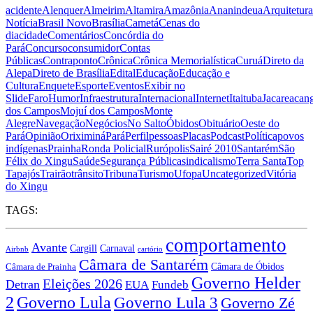
acidente
Alenquer
Almeirim
Altamira
Amazônia
Ananindeua
Arquitetura
Notícia
Brasil Novo
Brasília
Cametá
Cenas do
dia
cidade
Comentários
Concórdia do
Pará
Concurso
consumidor
Contas
Públicas
Contraponto
Crônica
Crônica Memorialística
Curuá
Direto da
Alepa
Direto de Brasília
Edital
Educação
Educação e
Cultura
Enquete
Esporte
Eventos
Exibir no
Slide
Faro
Humor
Infraestrutura
Internacional
Internet
Itaituba
Jacareacan
dos Campos
Mojuí dos Campos
Monte
Alegre
Navegação
Negócios
No Salto
Óbidos
Obituário
Oeste do
Pará
Opinião
Oriximiná
Pará
Perfil
pessoas
Placas
Podcast
Política
povos
indígenas
Prainha
Ronda Policial
Rurópolis
Sairé 2010
Santarém
São
Félix do Xingu
Saúde
Segurança Pública
sindicalismo
Terra Santa
Top
Tapajós
Trairão
trânsito
Tribuna
Turismo
Ufopa
Uncategorized
Vitória
do Xingu
TAGS:
comportamento
Avante
Carnaval
Cargill
Airbnb
cartório
Câmara de Santarém
Câmara de Óbidos
Câmara de Prainha
Governo Helder
Eleições 2026
Detran
EUA
Fundeb
Governo Lula
2
Governo Lula 3
Governo Zé