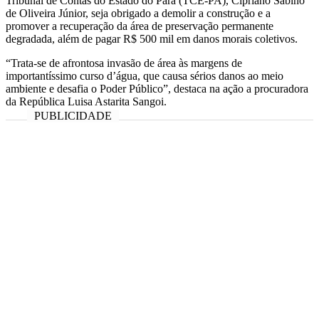
Tribunal de Contas do Estado do Pará (TCE-PA), Cipriano Sabino
de Oliveira Júnior, seja obrigado a demolir a construção e a
promover a recuperação da área de preservação permanente
degradada, além de pagar R$ 500 mil em danos morais coletivos.
“Trata-se de afrontosa invasão de área às margens de
importantíssimo curso d’água, que causa sérios danos ao meio
ambiente e desafia o Poder Público”, destaca na ação a procuradora
da República Luisa Astarita Sangoi.