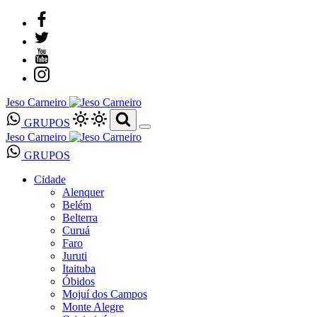
Jeso Carneiro
GRUPOS
Jeso Carneiro
GRUPOS
Cidade
Alenquer
Belém
Belterra
Curuá
Faro
Juruti
Itaituba
Óbidos
Mojuí dos Campos
Monte Alegre