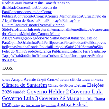
Notícia
Brasil Novo
Brasília
Cametá
Cenas do
dia
cidade
Comentários
Concórdia do
Pará
Concurso
consumidor
Contas
Públicas
Contraponto
Crônica
Crônica Memorialística
Curuá
Direto da
Alepa
Direto de Brasília
Edital
Educação
Educação e
Cultura
Enquete
Esporte
Eventos
Exibir no
Slide
Faro
Humor
Infraestrutura
Internacional
Internet
Itaituba
Jacareacan
dos Campos
Mojuí dos Campos
Monte
Alegre
Navegação
Negócios
No Salto
Óbidos
Obituário
Oeste do
Pará
Opinião
Oriximiná
Pará
Perfil
pessoas
Placas
Podcast
Política
povos
indígenas
Prainha
Ronda Policial
Rurópolis
Sairé 2010
Santarém
São
Félix do Xingu
Saúde
Segurança Pública
sindicalismo
Terra Santa
Top
Tapajós
Trairão
trânsito
Tribuna
Turismo
Ufopa
Uncategorized
Vitória
do Xingu
TAGS:
Anapu
Avante
ciência
Carnaval
Cargill
Airbnb
cartório
Câmara de Prainha
Câmara de Santarém
Eleições
Detran
Câmara de Óbidos
Governo Lula
Governo Helder 2
2026
Fundeb
Governo Lula 3
Governo Zé Maria
história
Ibama
Justiça Federal
IBGE
Instagram
Jogo online
Inventário