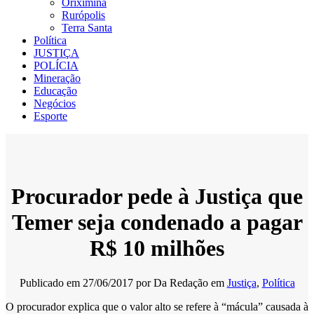
Oriximiná
Rurópolis
Terra Santa
Política
JUSTIÇA
POLÍCIA
Mineração
Educação
Negócios
Esporte
Procurador pede à Justiça que
Temer seja condenado a pagar
R$ 10 milhões
Publicado em
27/06/2017
por
Da Redação
em
Justiça
,
Política
O procurador explica que o valor alto se refere à “mácula” causada à