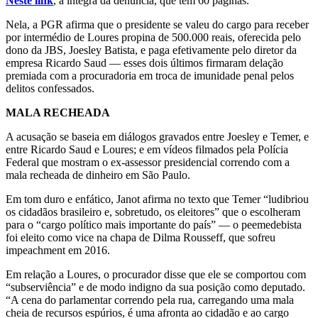
Neste link
, a íntegra da denúncia, que tem 60 páginas.
Nela, a PGR afirma que o presidente se valeu do cargo para receber
por intermédio de Loures propina de 500.000 reais, oferecida pelo
dono da JBS, Joesley Batista, e paga efetivamente pelo diretor da
empresa Ricardo Saud — esses dois últimos firmaram delação
premiada com a procuradoria em troca de imunidade penal pelos
delitos confessados.
MALA RECHEADA
A acusação se baseia em diálogos gravados entre Joesley e Temer, e
entre Ricardo Saud e Loures; e em vídeos filmados pela Polícia
Federal que mostram o ex-assessor presidencial correndo com a
mala recheada de dinheiro em São Paulo.
Em tom duro e enfático, Janot afirma no texto que Temer “ludibriou
os cidadãos brasileiro e, sobretudo, os eleitores” que o escolheram
para o “cargo político mais importante do país” — o peemedebista
foi eleito como vice na chapa de Dilma Rousseff, que sofreu
impeachment em 2016.
Em relação a Loures, o procurador disse que ele se comportou com
“subserviência” e de modo indigno da sua posição como deputado.
“A cena do parlamentar correndo pela rua, carregando uma mala
cheia de recursos espúrios, é uma afronta ao cidadão e ao cargo