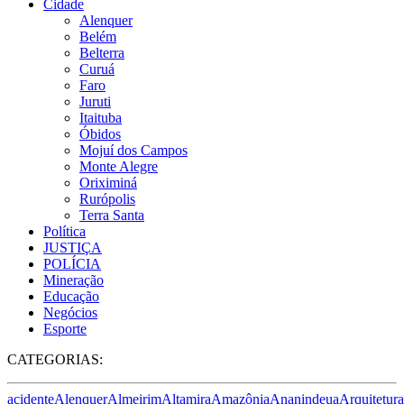
Cidade
Alenquer
Belém
Belterra
Curuá
Faro
Juruti
Itaituba
Óbidos
Mojuí dos Campos
Monte Alegre
Oriximiná
Rurópolis
Terra Santa
Política
JUSTIÇA
POLÍCIA
Mineração
Educação
Negócios
Esporte
CATEGORIAS:
acidente
Alenquer
Almeirim
Altamira
Amazônia
Ananindeua
Arquitetura