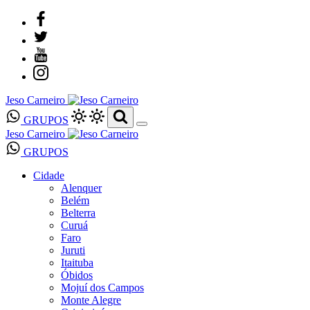
Jeso Carneiro
GRUPOS
Jeso Carneiro
GRUPOS
Cidade
Alenquer
Belém
Belterra
Curuá
Faro
Juruti
Itaituba
Óbidos
Mojuí dos Campos
Monte Alegre