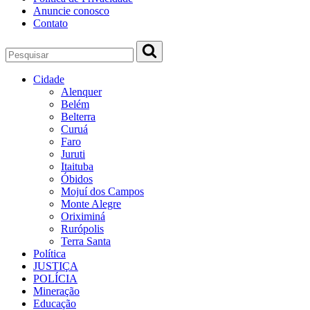
Anuncie conosco
Contato
Cidade
Alenquer
Belém
Belterra
Curuá
Faro
Juruti
Itaituba
Óbidos
Mojuí dos Campos
Monte Alegre
Oriximiná
Rurópolis
Terra Santa
Política
JUSTIÇA
POLÍCIA
Mineração
Educação