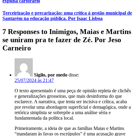
expulsa cartorário
Terceirização e precarização: uma crítica à gestão municipal de
Santarém na educação pública. Por Isaac Lisboa
7 Responses to Inimigos, Maias e Martins
se uniram pra te fazer de Zé. Por Jeso
Carneiro
Sigilo, por medo
disse:
25/07/2024 às 21:47
O texto apresentado é uma peça de opinião repleta de clichês
e generalizações grosseiras, que mais desinforma do que
esclarece. A narrativa, que tenta ser incisiva e crítica, acaba
por revelar uma abordagem superficial e demagógica, onde a
retórica simplista se sobrepõe a uma análise séria e
fundamentada da política local.
Primeiramente, a ideia de que as famílias Maias e Martins
“mandaram às favas os escrúpulos” é uma acusação grave