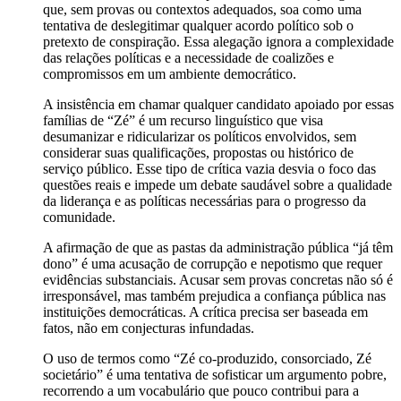
que, sem provas ou contextos adequados, soa como uma
tentativa de deslegitimar qualquer acordo político sob o
pretexto de conspiração. Essa alegação ignora a complexidade
das relações políticas e a necessidade de coalizões e
compromissos em um ambiente democrático.
A insistência em chamar qualquer candidato apoiado por essas
famílias de “Zé” é um recurso linguístico que visa
desumanizar e ridicularizar os políticos envolvidos, sem
considerar suas qualificações, propostas ou histórico de
serviço público. Esse tipo de crítica vazia desvia o foco das
questões reais e impede um debate saudável sobre a qualidade
da liderança e as políticas necessárias para o progresso da
comunidade.
A afirmação de que as pastas da administração pública “já têm
dono” é uma acusação de corrupção e nepotismo que requer
evidências substanciais. Acusar sem provas concretas não só é
irresponsável, mas também prejudica a confiança pública nas
instituições democráticas. A crítica precisa ser baseada em
fatos, não em conjecturas infundadas.
O uso de termos como “Zé co-produzido, consorciado, Zé
societário” é uma tentativa de sofisticar um argumento pobre,
recorrendo a um vocabulário que pouco contribui para a