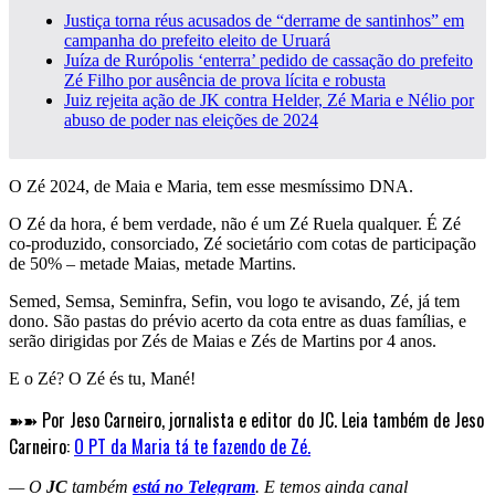
Justiça torna réus acusados de “derrame de santinhos” em
campanha do prefeito eleito de Uruará
Juíza de Rurópolis ‘enterra’ pedido de cassação do prefeito
Zé Filho por ausência de prova lícita e robusta
Juiz rejeita ação de JK contra Helder, Zé Maria e Nélio por
abuso de poder nas eleições de 2024
O Zé 2024, de Maia e Maria, tem esse mesmíssimo DNA.
O Zé da hora, é bem verdade, não é um Zé Ruela qualquer. É Zé
co-produzido, consorciado, Zé societário com cotas de participação
de 50% – metade Maias, metade Martins.
Semed, Semsa, Seminfra, Sefin, vou logo te avisando, Zé, já tem
dono. São pastas do prévio acerto da cota entre as duas famílias, e
serão dirigidas por Zés de Maias e Zés de Martins por 4 anos.
E o Zé? O Zé és tu, Mané!
➽➽ Por Jeso Carneiro, jornalista e editor do JC. Leia também de Jeso
Carneiro:
O PT da Maria tá te fazendo de Zé.
— O
JC
também
está no Telegram
. E temos ainda canal