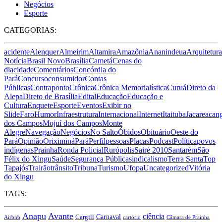
Negócios
Esporte
CATEGORIAS:
acidente
Alenquer
Almeirim
Altamira
Amazônia
Ananindeua
Arquitetura
Notícia
Brasil Novo
Brasília
Cametá
Cenas do
dia
cidade
Comentários
Concórdia do
Pará
Concurso
consumidor
Contas
Públicas
Contraponto
Crônica
Crônica Memorialística
Curuá
Direto da
Alepa
Direto de Brasília
Edital
Educação
Educação e
Cultura
Enquete
Esporte
Eventos
Exibir no
Slide
Faro
Humor
Infraestrutura
Internacional
Internet
Itaituba
Jacareacan
dos Campos
Mojuí dos Campos
Monte
Alegre
Navegação
Negócios
No Salto
Óbidos
Obituário
Oeste do
Pará
Opinião
Oriximiná
Pará
Perfil
pessoas
Placas
Podcast
Política
povos
indígenas
Prainha
Ronda Policial
Rurópolis
Sairé 2010
Santarém
São
Félix do Xingu
Saúde
Segurança Pública
sindicalismo
Terra Santa
Top
Tapajós
Trairão
trânsito
Tribuna
Turismo
Ufopa
Uncategorized
Vitória
do Xingu
TAGS:
Anapu
Avante
ciência
Carnaval
Cargill
Airbnb
cartório
Câmara de Prainha