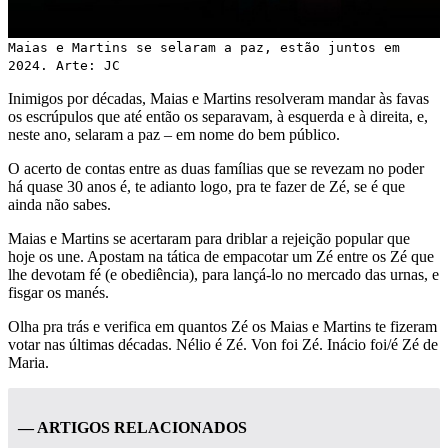
Maias e Martins se selaram a paz, estão juntos em
2024. Arte: JC
Inimigos por décadas, Maias e Martins resolveram mandar às favas
os escrúpulos que até então os separavam, à esquerda e à direita, e,
neste ano, selaram a paz – em nome do bem público.
O acerto de contas entre as duas famílias que se revezam no poder
há quase 30 anos é, te adianto logo, pra te fazer de Zé, se é que
ainda não sabes.
Maias e Martins se acertaram para driblar a rejeição popular que
hoje os une. Apostam na tática de empacotar um Zé entre os Zé que
lhe devotam fé (e obediência), para lançá-lo no mercado das urnas, e
fisgar os manés.
Olha pra trás e verifica em quantos Zé os Maias e Martins te fizeram
votar nas últimas décadas. Nélio é Zé. Von foi Zé. Inácio foi/é Zé de
Maria.
— ARTIGOS RELACIONADOS