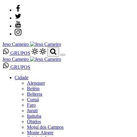
Jeso Carneiro
GRUPOS
Jeso Carneiro
GRUPOS
Cidade
Alenquer
Belém
Belterra
Curuá
Faro
Juruti
Itaituba
Óbidos
Mojuí dos Campos
Monte Alegre