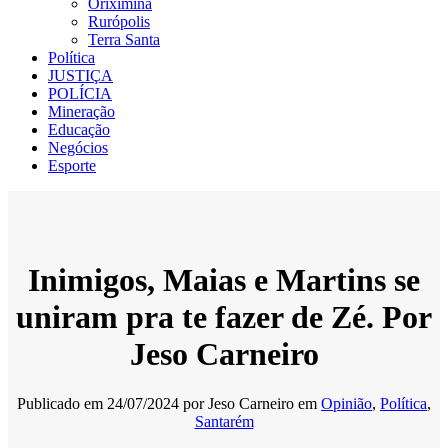
Oriximiná
Rurópolis
Terra Santa
Política
JUSTIÇA
POLÍCIA
Mineração
Educação
Negócios
Esporte
Inimigos, Maias e Martins se
uniram pra te fazer de Zé. Por
Jeso Carneiro
Publicado em
24/07/2024
por
Jeso Carneiro
em
Opinião
,
Política
,
Santarém