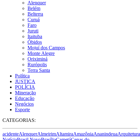
Alenquer
Belém
Belterra
Curuá
Faro
Juruti
Itaituba
Óbidos
Mojuí dos Campos
Monte Alegre
Oriximiná
Rurópolis
Terra Santa
Política
JUSTIÇA
POLÍCIA
Mineração
Educação
Negócios
Esporte
CATEGORIAS:
acidente
Alenquer
Almeirim
Altamira
Amazônia
Ananindeua
Arquitetura
Notícia
Brasil Novo
Brasília
Cametá
Cenas do