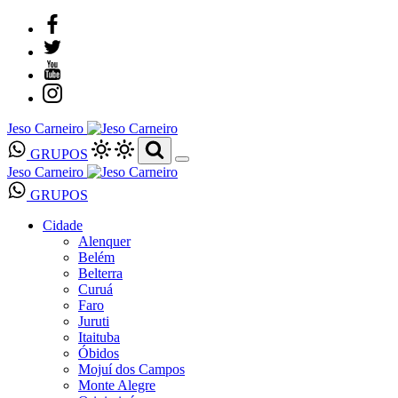
Jeso Carneiro
GRUPOS
Jeso Carneiro
GRUPOS
Cidade
Alenquer
Belém
Belterra
Curuá
Faro
Juruti
Itaituba
Óbidos
Mojuí dos Campos
Monte Alegre