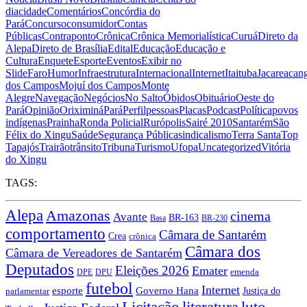
dia
cidade
Comentários
Concórdia do
Pará
Concurso
consumidor
Contas
Públicas
Contraponto
Crônica
Crônica Memorialística
Curuá
Direto da
Alepa
Direto de Brasília
Edital
Educação
Educação e
Cultura
Enquete
Esporte
Eventos
Exibir no
Slide
Faro
Humor
Infraestrutura
Internacional
Internet
Itaituba
Jacareacan
dos Campos
Mojuí dos Campos
Monte
Alegre
Navegação
Negócios
No Salto
Óbidos
Obituário
Oeste do
Pará
Opinião
Oriximiná
Pará
Perfil
pessoas
Placas
Podcast
Política
povos
indígenas
Prainha
Ronda Policial
Rurópolis
Sairé 2010
Santarém
São
Félix do Xingu
Saúde
Segurança Pública
sindicalismo
Terra Santa
Top
Tapajós
Trairão
trânsito
Tribuna
Turismo
Ufopa
Uncategorized
Vitória
do Xingu
TAGS:
Alepa
Amazonas
cinema
Avante
BR-163
Basa
BR-230
comportamento
Câmara de Santarém
Crea
crônica
Câmara dos
Câmara de Vereadores de Santarém
Deputados
Eleições 2026
Emater
DPU
emenda
DPE
futebol
Internet
esporte
Governo Hana
Justiça do
parlamentar
Licitação