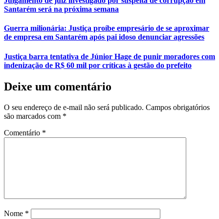
Julgamento de juiz investigado por suspeita de corrupção em
Santarém será na próxima semana
Guerra milionária: Justiça proíbe empresário de se aproximar
de empresa em Santarém após pai idoso denunciar agressões
Justiça barra tentativa de Júnior Hage de punir moradores com
indenização de R$ 60 mil por críticas à gestão do prefeito
Deixe um comentário
O seu endereço de e-mail não será publicado.
Campos obrigatórios
são marcados com
*
Comentário
*
Nome
*