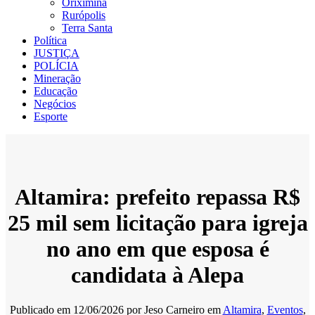
Oriximiná
Rurópolis
Terra Santa
Política
JUSTIÇA
POLÍCIA
Mineração
Educação
Negócios
Esporte
Altamira: prefeito repassa R$
25 mil sem licitação para igreja
no ano em que esposa é
candidata à Alepa
Publicado em
12/06/2026
por
Jeso Carneiro
em
Altamira
,
Eventos
,