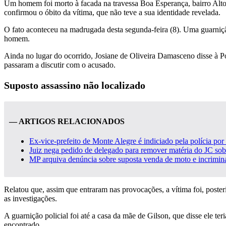
Um homem foi morto à facada na travessa Boa Esperança, bairro Alt
confirmou o óbito da vítima, que não teve a sua identidade revelada.
O fato aconteceu na madrugada desta segunda-feira (8). Uma guarniçã
homem.
Ainda no lugar do ocorrido, Josiane de Oliveira Damasceno disse à P
passaram a discutir com o acusado.
Suposto assassino não localizado
— ARTIGOS RELACIONADOS
Ex-vice-prefeito de Monte Alegre é indiciado pela polícia por f
Juiz nega pedido de delegado para remover matéria do JC sobre
MP arquiva denúncia sobre suposta venda de moto e incrimina
Relatou que, assim que entraram nas provocações, a vítima foi, poste
as investigações.
A guarnição policial foi até a casa da mãe de Gilson, que disse ele te
encontrado.