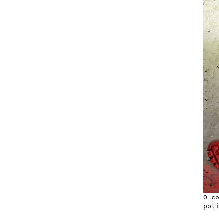
O co
polí