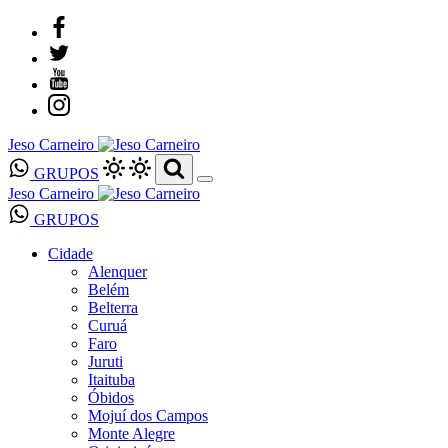
Jeso Carneiro
GRUPOS
Jeso Carneiro
GRUPOS
Cidade
Alenquer
Belém
Belterra
Curuá
Faro
Juruti
Itaituba
Óbidos
Mojuí dos Campos
Monte Alegre