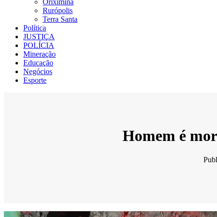
Oriximiná
Rurópolis
Terra Santa
Política
JUSTIÇA
POLÍCIA
Mineração
Educação
Negócios
Esporte
Homem é mort
Pub