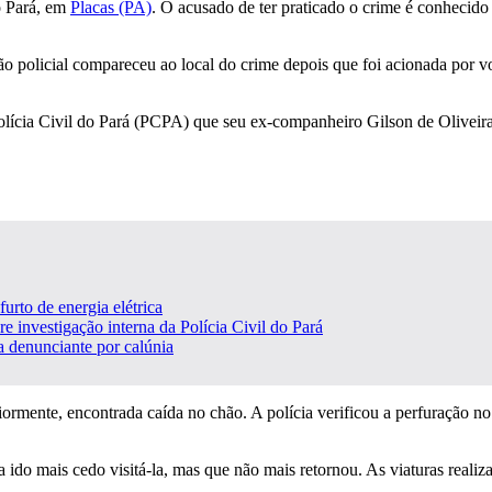
o Pará, em
Placas (PA)
. O acusado de ter praticado o crime é conheci
o policial compareceu ao local do crime depois que foi acionada por v
olícia Civil do Pará (PCPA) que seu ex-companheiro Gilson de Oliveira
urto de energia elétrica
 investigação interna da Polícia Civil do Pará
 denunciante por calúnia
riormente, encontrada caída no chão. A polícia verificou a perfuração 
ria ido mais cedo visitá-la, mas que não mais retornou. As viaturas reali