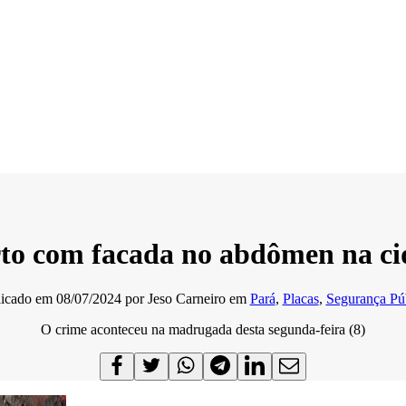
o com facada no abdômen na cid
licado em
08/07/2024
por
Jeso Carneiro
em
Pará
,
Placas
,
Segurança Pú
O crime aconteceu na madrugada desta segunda-feira (8)