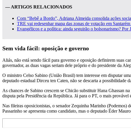
— ARTIGOS RELACIONADOS
Com “Bebê a Bordo”, Adriana Almeida consolida ações sociai
TRE vai redesenhar mapa das zonas de votação em Santarém 
Evangélicos e a política: ainda seguirão o bolsonarismo? Por 
Sem vida fácil: oposição e governo
Aliás, não está sendo fácil para governo e oposição definirem suas ca
governador, as duas vagas seriam dele próprio e do presidente da A
O ministro Celso Sabino (União Brasil) tem interesse em disputar um
deputado estadual Dirceu ten Caten, não se descarta a possibilidade d
As chances de Sabino crescem se Chicão substituir Hana Ghassan na d
disputa pela Presidência da República. Já para o PT, o mais provável 
Nas fileiras oposicionistas, o senador Zequinha Marinho (Podemos) de
Passarinho se apresenta como candidato, mas o deputado Éder Mauro s