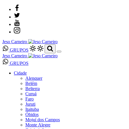
Jeso Carneiro
GRUPOS
Jeso Carneiro
GRUPOS
Cidade
Alenquer
Belém
Belterra
Curuá
Faro
Juruti
Itaituba
Óbidos
Mojuí dos Campos
Monte Alegre