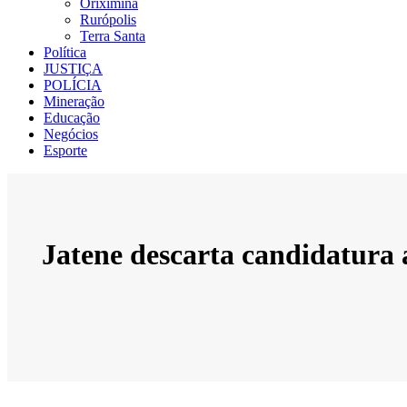
Oriximiná
Rurópolis
Terra Santa
Política
JUSTIÇA
POLÍCIA
Mineração
Educação
Negócios
Esporte
Jatene descarta candidatura