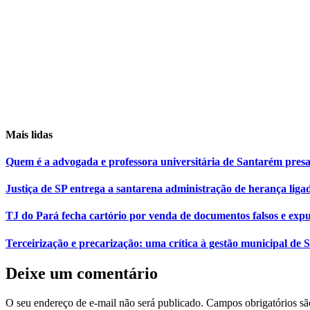
Mais lidas
Quem é a advogada e professora universitária de Santarém pr
Justiça de SP entrega a santarena administração de herança liga
TJ do Pará fecha cartório por venda de documentos falsos e expu
Terceirização e precarização: uma crítica à gestão municipal de
Deixe um comentário
O seu endereço de e-mail não será publicado.
Campos obrigatórios s