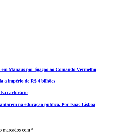
esa em Manaus por ligação ao Comando Vermelho
da a império de R$ 4 bilhões
lsa cartorário
 Santarém na educação pública. Por Isaac Lisboa
ão marcados com
*