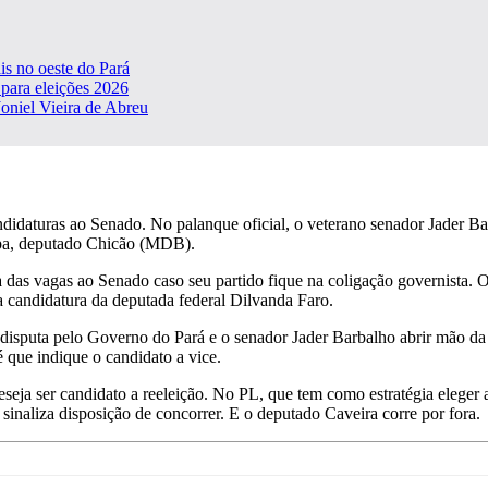
s no oeste do Pará
para eleições 2026
Joniel Vieira de Abreu
ndidaturas ao Senado. No palanque oficial, o veterano senador Jader Ba
lepa, deputado Chicão (MDB).
a das vagas ao Senado caso seu partido fique na coligação governista. 
a candidatura da deputada federal Dilvanda Faro.
isputa pelo Governo do Pará e o senador Jader Barbalho abrir mão da 
é que indique o candidato a vice.
seja ser candidato a reeleição. No PL, que tem como estratégia eleger
inaliza disposição de concorrer. E o deputado Caveira corre por fora.