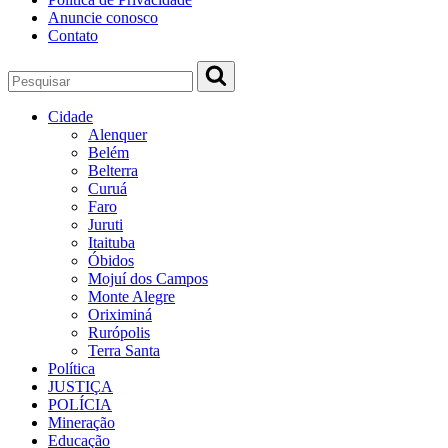
Anuncie conosco
Contato
Cidade
Alenquer
Belém
Belterra
Curuá
Faro
Juruti
Itaituba
Óbidos
Mojuí dos Campos
Monte Alegre
Oriximiná
Rurópolis
Terra Santa
Política
JUSTIÇA
POLÍCIA
Mineração
Educação