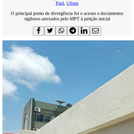
Pará
,
Ufopa
O principal ponto de divergência foi o acesso a documentos
sigilosos anexados pelo MPT à petição inicial