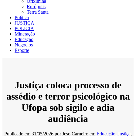
Oriximiná
Rurópolis
Terra Santa
Política
JUSTIÇA
POLÍCIA
Mineração
Educação
Negócios
Esporte
Justiça coloca processo de
assédio e terror psicológico na
Ufopa sob sigilo e adia
audiência
Publicado em
31/05/2026
por
Jeso Carneiro
em
Educação
,
Justiça
,