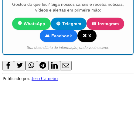
Gostou do que leu? Siga nossos canais e receba notícias,
vídeos e alertas em primeira mão:
🟢
WhatsApp
🔵
Telegram
📸
Instagram
✖️
👥
Facebook
X
Sua dose diária de informação, onde você estiver.
Publicado por:
Jeso Carneiro