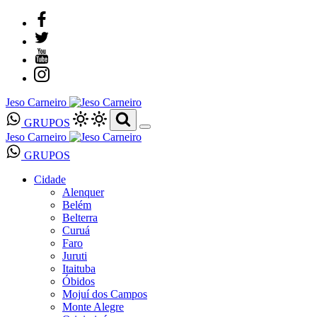
Jeso Carneiro
GRUPOS
Jeso Carneiro
GRUPOS
Cidade
Alenquer
Belém
Belterra
Curuá
Faro
Juruti
Itaituba
Óbidos
Mojuí dos Campos
Monte Alegre