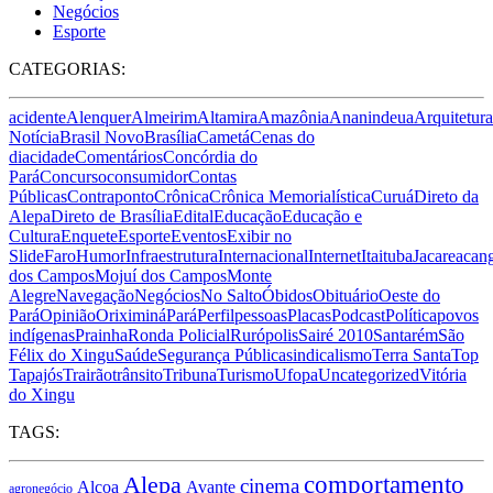
Negócios
Esporte
CATEGORIAS:
acidente
Alenquer
Almeirim
Altamira
Amazônia
Ananindeua
Arquitetura
Notícia
Brasil Novo
Brasília
Cametá
Cenas do
dia
cidade
Comentários
Concórdia do
Pará
Concurso
consumidor
Contas
Públicas
Contraponto
Crônica
Crônica Memorialística
Curuá
Direto da
Alepa
Direto de Brasília
Edital
Educação
Educação e
Cultura
Enquete
Esporte
Eventos
Exibir no
Slide
Faro
Humor
Infraestrutura
Internacional
Internet
Itaituba
Jacareacan
dos Campos
Mojuí dos Campos
Monte
Alegre
Navegação
Negócios
No Salto
Óbidos
Obituário
Oeste do
Pará
Opinião
Oriximiná
Pará
Perfil
pessoas
Placas
Podcast
Política
povos
indígenas
Prainha
Ronda Policial
Rurópolis
Sairé 2010
Santarém
São
Félix do Xingu
Saúde
Segurança Pública
sindicalismo
Terra Santa
Top
Tapajós
Trairão
trânsito
Tribuna
Turismo
Ufopa
Uncategorized
Vitória
do Xingu
TAGS:
Alepa
comportamento
cinema
Alcoa
Avante
agronegócio