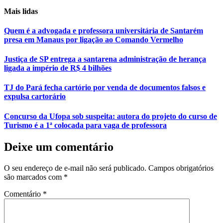
Mais lidas
Quem é a advogada e professora universitária de Santarém
presa em Manaus por ligação ao Comando Vermelho
Justiça de SP entrega a santarena administração de herança
ligada a império de R$ 4 bilhões
TJ do Pará fecha cartório por venda de documentos falsos e
expulsa cartorário
Concurso da Ufopa sob suspeita: autora do projeto do curso de
Turismo é a 1ª colocada para vaga de professora
Deixe um comentário
O seu endereço de e-mail não será publicado.
Campos obrigatórios
são marcados com
*
Comentário
*