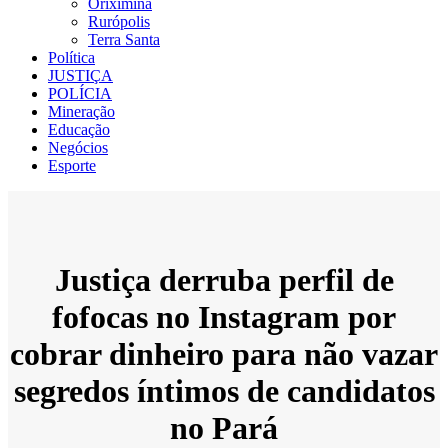
Oriximiná
Rurópolis
Terra Santa
Política
JUSTIÇA
POLÍCIA
Mineração
Educação
Negócios
Esporte
Justiça derruba perfil de
fofocas no Instagram por
cobrar dinheiro para não vazar
segredos íntimos de candidatos
no Pará