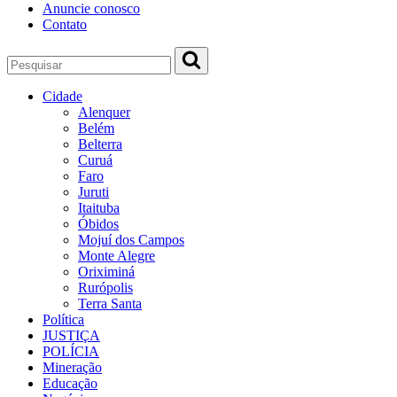
Anuncie conosco
Contato
Cidade
Alenquer
Belém
Belterra
Curuá
Faro
Juruti
Itaituba
Óbidos
Mojuí dos Campos
Monte Alegre
Oriximiná
Rurópolis
Terra Santa
Política
JUSTIÇA
POLÍCIA
Mineração
Educação