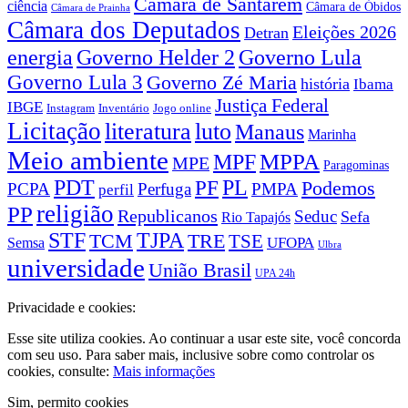
Câmara de Santarém
ciência
Câmara de Óbidos
Câmara de Prainha
Câmara dos Deputados
Eleições 2026
Detran
energia
Governo Lula
Governo Helder 2
Governo Lula 3
Governo Zé Maria
história
Ibama
Justiça Federal
IBGE
Instagram
Jogo online
Inventário
Licitação
literatura
luto
Manaus
Marinha
Meio ambiente
MPPA
MPF
MPE
Paragominas
PDT
PF
PL
Podemos
PCPA
Perfuga
PMPA
perfil
religião
PP
Republicanos
Seduc
Sefa
Rio Tapajós
STF
TJPA
TCM
TRE
TSE
UFOPA
Semsa
Ulbra
universidade
União Brasil
UPA 24h
Privacidade e cookies:
Esse site utiliza cookies. Ao continuar a usar este site, você concorda
com seu uso. Para saber mais, inclusive sobre como controlar os
cookies, consulte:
Mais informações
Sim, permito cookies