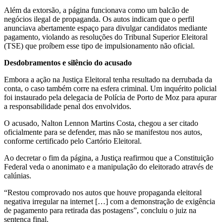
Além da extorsão, a página funcionava como um balcão de
negócios ilegal de propaganda. Os autos indicam que o perfil
anunciava abertamente espaço para divulgar candidatos mediante
pagamento, violando as resoluções do Tribunal Superior Eleitoral
(TSE) que proíbem esse tipo de impulsionamento não oficial.
Desdobramentos e silêncio do acusado
Embora a ação na Justiça Eleitoral tenha resultado na derrubada da
conta, o caso também corre na esfera criminal. Um inquérito policial
foi instaurado pela delegacia de Polícia de Porto de Moz para apurar
a responsabilidade penal dos envolvidos.
O acusado, Nalton Lennon Martins Costa, chegou a ser citado
oficialmente para se defender, mas não se manifestou nos autos,
conforme certificado pelo Cartório Eleitoral.
Ao decretar o fim da página, a Justiça reafirmou que a Constituição
Federal veda o anonimato e a manipulação do eleitorado através de
calúnias.
“Restou comprovado nos autos que houve propaganda eleitoral
negativa irregular na internet […] com a demonstração de exigência
de pagamento para retirada das postagens”, concluiu o juiz na
sentença final.