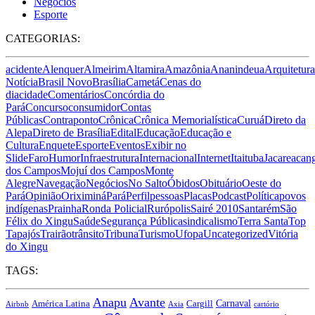
Negócios
Esporte
CATEGORIAS:
acidente
Alenquer
Almeirim
Altamira
Amazônia
Ananindeua
Arquitetura
Notícia
Brasil Novo
Brasília
Cametá
Cenas do
dia
cidade
Comentários
Concórdia do
Pará
Concurso
consumidor
Contas
Públicas
Contraponto
Crônica
Crônica Memorialística
Curuá
Direto da
Alepa
Direto de Brasília
Edital
Educação
Educação e
Cultura
Enquete
Esporte
Eventos
Exibir no
Slide
Faro
Humor
Infraestrutura
Internacional
Internet
Itaituba
Jacareacan
dos Campos
Mojuí dos Campos
Monte
Alegre
Navegação
Negócios
No Salto
Óbidos
Obituário
Oeste do
Pará
Opinião
Oriximiná
Pará
Perfil
pessoas
Placas
Podcast
Política
povos
indígenas
Prainha
Ronda Policial
Rurópolis
Sairé 2010
Santarém
São
Félix do Xingu
Saúde
Segurança Pública
sindicalismo
Terra Santa
Top
Tapajós
Trairão
trânsito
Tribuna
Turismo
Ufopa
Uncategorized
Vitória
do Xingu
TAGS:
Anapu
Avante
Carnaval
América Latina
Cargill
Airbnb
Axia
cartório