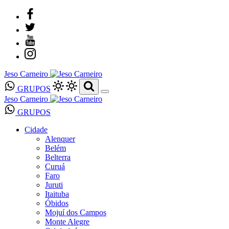
Jeso Carneiro
GRUPOS
Jeso Carneiro
GRUPOS
Cidade
Alenquer
Belém
Belterra
Curuá
Faro
Juruti
Itaituba
Óbidos
Mojuí dos Campos
Monte Alegre