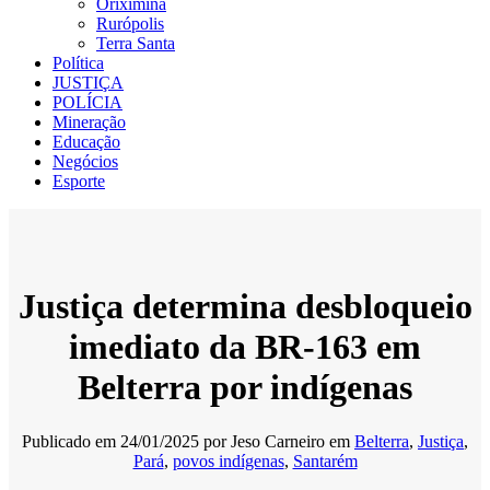
Oriximiná
Rurópolis
Terra Santa
Política
JUSTIÇA
POLÍCIA
Mineração
Educação
Negócios
Esporte
Justiça determina desbloqueio
imediato da BR-163 em
Belterra por indígenas
Publicado em
24/01/2025
por
Jeso Carneiro
em
Belterra
,
Justiça
,
Pará
,
povos indígenas
,
Santarém