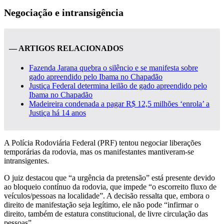
Negociação e intransigência
— ARTIGOS RELACIONADOS
Fazenda Jarana quebra o silêncio e se manifesta sobre
gado apreendido pelo Ibama no Chapadão
Justiça Federal determina leilão de gado apreendido pelo
Ibama no Chapadão
Madeireira condenada a pagar R$ 12,5 milhões ‘enrola’ a
Justiça há 14 anos
A Polícia Rodoviária Federal (PRF) tentou negociar liberações
temporárias da rodovia, mas os manifestantes mantiveram-se
intransigentes.
O juiz destacou que “a urgência da pretensão” está presente devido
ao bloqueio contínuo da rodovia, que impede “o escorreito fluxo de
veículos/pessoas na localidade”. A decisão ressalta que, embora o
direito de manifestação seja legítimo, ele não pode “infirmar o
direito, também de estatura constitucional, de livre circulação das
pessoas”.