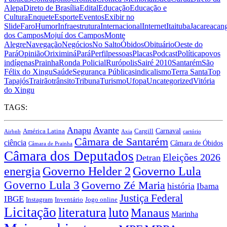
Alepa
Direto de Brasília
Edital
Educação
Educação e
Cultura
Enquete
Esporte
Eventos
Exibir no
Slide
Faro
Humor
Infraestrutura
Internacional
Internet
Itaituba
Jacareacan
dos Campos
Mojuí dos Campos
Monte
Alegre
Navegação
Negócios
No Salto
Óbidos
Obituário
Oeste do
Pará
Opinião
Oriximiná
Pará
Perfil
pessoas
Placas
Podcast
Política
povos
indígenas
Prainha
Ronda Policial
Rurópolis
Sairé 2010
Santarém
São
Félix do Xingu
Saúde
Segurança Pública
sindicalismo
Terra Santa
Top
Tapajós
Trairão
trânsito
Tribuna
Turismo
Ufopa
Uncategorized
Vitória
do Xingu
TAGS:
Anapu
Avante
Carnaval
América Latina
Cargill
Airbnb
Axia
cartório
Câmara de Santarém
ciência
Câmara de Óbidos
Câmara de Prainha
Câmara dos Deputados
Eleições 2026
Detran
energia
Governo Lula
Governo Helder 2
Governo Lula 3
Governo Zé Maria
história
Ibama
Justiça Federal
IBGE
Instagram
Jogo online
Inventário
Licitação
literatura
luto
Manaus
Marinha