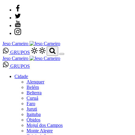
Jeso Carneiro
GRUPOS
Jeso Carneiro
GRUPOS
Cidade
Alenquer
Belém
Belterra
Curuá
Faro
Juruti
Itaituba
Óbidos
Mojuí dos Campos
Monte Alegre