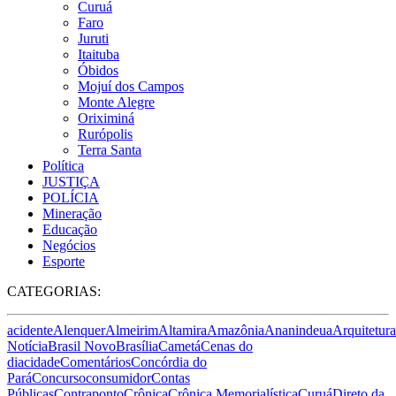
Curuá
Faro
Juruti
Itaituba
Óbidos
Mojuí dos Campos
Monte Alegre
Oriximiná
Rurópolis
Terra Santa
Política
JUSTIÇA
POLÍCIA
Mineração
Educação
Negócios
Esporte
CATEGORIAS:
acidente
Alenquer
Almeirim
Altamira
Amazônia
Ananindeua
Arquitetura
Notícia
Brasil Novo
Brasília
Cametá
Cenas do
dia
cidade
Comentários
Concórdia do
Pará
Concurso
consumidor
Contas
Públicas
Contraponto
Crônica
Crônica Memorialística
Curuá
Direto da