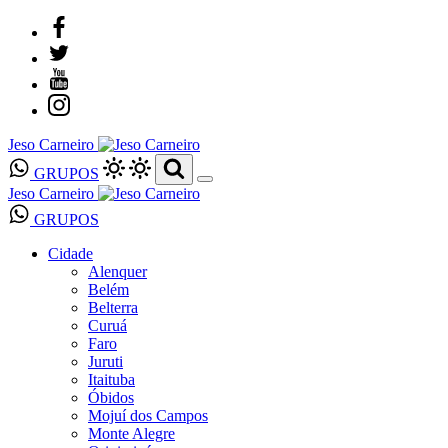
Jeso Carneiro
GRUPOS
Jeso Carneiro
GRUPOS
Cidade
Alenquer
Belém
Belterra
Curuá
Faro
Juruti
Itaituba
Óbidos
Mojuí dos Campos
Monte Alegre