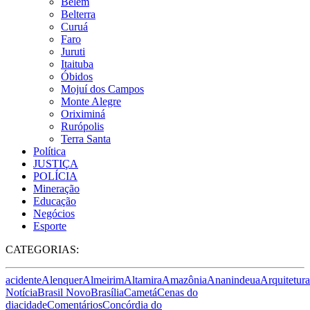
Belém
Belterra
Curuá
Faro
Juruti
Itaituba
Óbidos
Mojuí dos Campos
Monte Alegre
Oriximiná
Rurópolis
Terra Santa
Política
JUSTIÇA
POLÍCIA
Mineração
Educação
Negócios
Esporte
CATEGORIAS:
acidente
Alenquer
Almeirim
Altamira
Amazônia
Ananindeua
Arquitetura
Notícia
Brasil Novo
Brasília
Cametá
Cenas do
dia
cidade
Comentários
Concórdia do