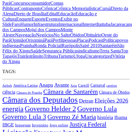
Pará
Concurso
consumidor
Contas
Públicas
Contraponto
Crônica
Crônica Memorialística
Curuá
Direto da
Alepa
Direto de Brasília
Edital
Educação
Educação e
Cultura
Enquete
Esporte
Eventos
Exibir no
Slide
Faro
Humor
Infraestrutura
Internacional
Internet
Itaituba
Jacareacan
dos Campos
Mojuí dos Campos
Monte
Alegre
Navegação
Negócios
No Salto
Óbidos
Obituário
Oeste do
Pará
Opinião
Oriximiná
Pará
Perfil
pessoas
Placas
Podcast
Política
povos
indígenas
Prainha
Ronda Policial
Rurópolis
Sairé 2010
Santarém
São
Félix do Xingu
Saúde
Segurança Pública
sindicalismo
Terra Santa
Top
Tapajós
Trairão
trânsito
Tribuna
Turismo
Ufopa
Uncategorized
Vitória
do Xingu
TAGS:
Anapu
Avante
Carnaval
América Latina
Cargill
Airbnb
Axia
cartório
Câmara de Santarém
ciência
Câmara de Óbidos
Câmara de Prainha
Câmara dos Deputados
Eleições 2026
Detran
energia
Governo Lula
Governo Helder 2
Governo Lula 3
Governo Zé Maria
história
Ibama
Justiça Federal
IBGE
Instagram
Jogo online
Inventário