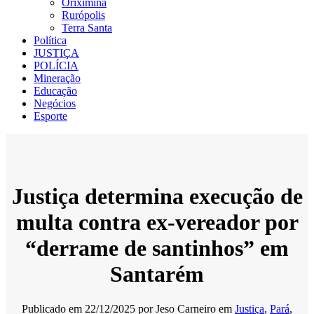
Oriximiná
Rurópolis
Terra Santa
Política
JUSTIÇA
POLÍCIA
Mineração
Educação
Negócios
Esporte
Justiça determina execução de
multa contra ex-vereador por
“derrame de santinhos” em
Santarém
Publicado em
22/12/2025
por
Jeso Carneiro
em
Justiça
,
Pará
,