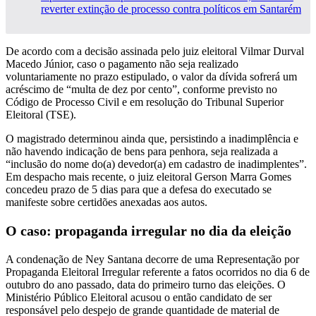
reverter extinção de processo contra políticos em Santarém
De acordo com a decisão assinada pelo juiz eleitoral Vilmar Durval
Macedo Júnior, caso o pagamento não seja realizado
voluntariamente no prazo estipulado, o valor da dívida sofrerá um
acréscimo de “multa de dez por cento”, conforme previsto no
Código de Processo Civil e em resolução do Tribunal Superior
Eleitoral (TSE).
O magistrado determinou ainda que, persistindo a inadimplência e
não havendo indicação de bens para penhora, seja realizada a
“inclusão do nome do(a) devedor(a) em cadastro de inadimplentes”.
Em despacho mais recente, o juiz eleitoral Gerson Marra Gomes
concedeu prazo de 5 dias para que a defesa do executado se
manifeste sobre certidões anexadas aos autos.
O caso: propaganda irregular no dia da eleição
A condenação de Ney Santana decorre de uma Representação por
Propaganda Eleitoral Irregular referente a fatos ocorridos no dia 6 de
outubro do ano passado, data do primeiro turno das eleições. O
Ministério Público Eleitoral acusou o então candidato de ser
responsável pelo despejo de grande quantidade de material de