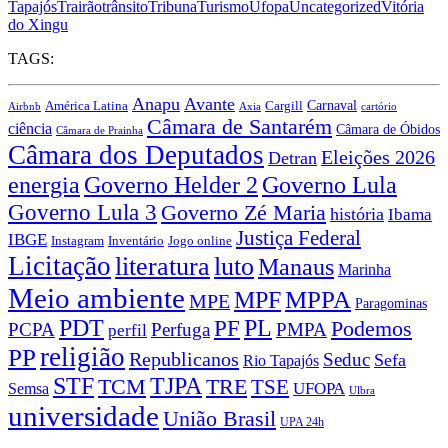
Tapajós
Trairão
trânsito
Tribuna
Turismo
Ufopa
Uncategorized
Vitória
do Xingu
TAGS:
Anapu
Avante
Carnaval
América Latina
Cargill
Airbnb
Axia
cartório
Câmara de Santarém
ciência
Câmara de Óbidos
Câmara de Prainha
Câmara dos Deputados
Eleições 2026
Detran
energia
Governo Lula
Governo Helder 2
Governo Lula 3
Governo Zé Maria
história
Ibama
Justiça Federal
IBGE
Instagram
Jogo online
Inventário
Licitação
literatura
luto
Manaus
Marinha
Meio ambiente
MPPA
MPF
MPE
Paragominas
PDT
PF
PL
Podemos
PCPA
Perfuga
PMPA
perfil
religião
PP
Republicanos
Seduc
Sefa
Rio Tapajós
STF
TJPA
TCM
TRE
TSE
UFOPA
Semsa
Ulbra
universidade
União Brasil
UPA 24h