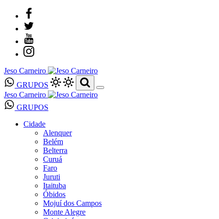
Jeso Carneiro
GRUPOS
Jeso Carneiro
GRUPOS
Cidade
Alenquer
Belém
Belterra
Curuá
Faro
Juruti
Itaituba
Óbidos
Mojuí dos Campos
Monte Alegre