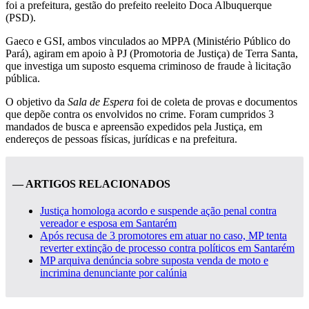
foi a prefeitura, gestão do prefeito reeleito Doca Albuquerque
(PSD).
Gaeco e GSI, ambos vinculados ao MPPA (Ministério Público do
Pará), agiram em apoio à PJ (Promotoria de Justiça) de Terra Santa,
que investiga um suposto esquema criminoso de fraude à licitação
pública.
O objetivo da
Sala de Espera
foi de coleta de provas e documentos
que depõe contra os envolvidos no crime. Foram cumpridos 3
mandados de busca e apreensão expedidos pela Justiça, em
endereços de pessoas físicas, jurídicas e na prefeitura.
— ARTIGOS RELACIONADOS
Justiça homologa acordo e suspende ação penal contra
vereador e esposa em Santarém
Após recusa de 3 promotores em atuar no caso, MP tenta
reverter extinção de processo contra políticos em Santarém
MP arquiva denúncia sobre suposta venda de moto e
incrimina denunciante por calúnia