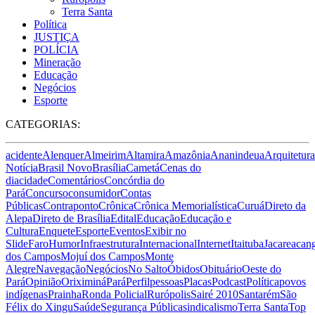
Terra Santa
Política
JUSTIÇA
POLÍCIA
Mineração
Educação
Negócios
Esporte
CATEGORIAS:
acidente
Alenquer
Almeirim
Altamira
Amazônia
Ananindeua
Arquitetura
Notícia
Brasil Novo
Brasília
Cametá
Cenas do
dia
cidade
Comentários
Concórdia do
Pará
Concurso
consumidor
Contas
Públicas
Contraponto
Crônica
Crônica Memorialística
Curuá
Direto da
Alepa
Direto de Brasília
Edital
Educação
Educação e
Cultura
Enquete
Esporte
Eventos
Exibir no
Slide
Faro
Humor
Infraestrutura
Internacional
Internet
Itaituba
Jacareacan
dos Campos
Mojuí dos Campos
Monte
Alegre
Navegação
Negócios
No Salto
Óbidos
Obituário
Oeste do
Pará
Opinião
Oriximiná
Pará
Perfil
pessoas
Placas
Podcast
Política
povos
indígenas
Prainha
Ronda Policial
Rurópolis
Sairé 2010
Santarém
São
Félix do Xingu
Saúde
Segurança Pública
sindicalismo
Terra Santa
Top