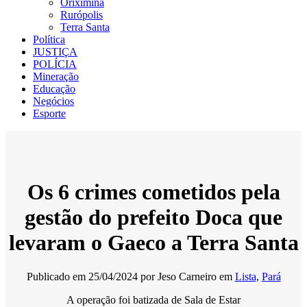
Oriximiná
Rurópolis
Terra Santa
Política
JUSTIÇA
POLÍCIA
Mineração
Educação
Negócios
Esporte
Os 6 crimes cometidos pela
gestão do prefeito Doca que
levaram o Gaeco a Terra Santa
Publicado em
25/04/2024
por
Jeso Carneiro
em
Lista
,
Pará
A operação foi batizada de Sala de Estar