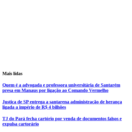
Mais lidas
Quem é a advogada e professora universitária de Santarém
presa em Manaus por ligação ao Comando Vermelho
Justiça de SP entrega a santarena administração de herança
ligada a império de R$ 4 bilhões
TJ do Pará fecha cartório por venda de documentos falsos e
expulsa cartorário