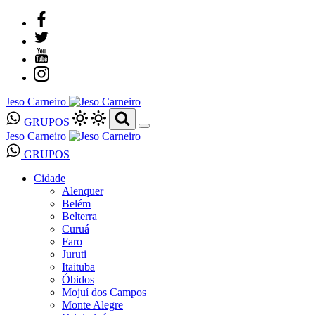
Jeso Carneiro
GRUPOS
Jeso Carneiro
GRUPOS
Cidade
Alenquer
Belém
Belterra
Curuá
Faro
Juruti
Itaituba
Óbidos
Mojuí dos Campos
Monte Alegre