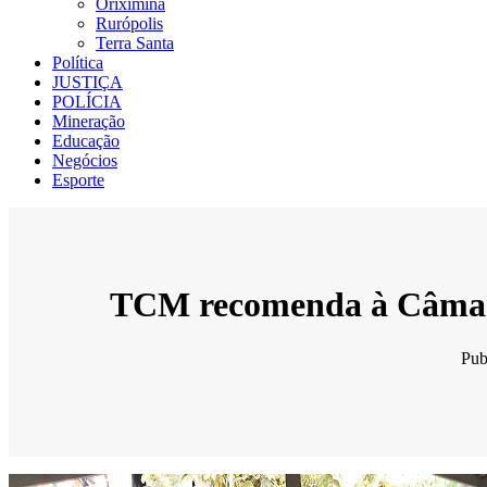
Oriximiná
Rurópolis
Terra Santa
Política
JUSTIÇA
POLÍCIA
Mineração
Educação
Negócios
Esporte
TCM recomenda à Câmara 
Pub