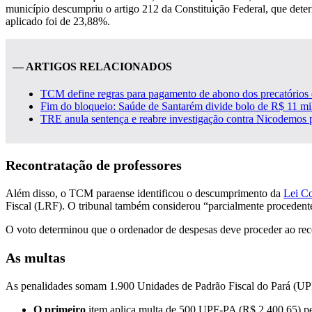
município descumpriu o artigo 212 da Constituição Federal, que dete
aplicado foi de 23,88%.
— ARTIGOS RELACIONADOS
TCM define regras para pagamento de abono dos precatórios 
Fim do bloqueio: Saúde de Santarém divide bolo de R$ 11 mi
TRE anula sentença e reabre investigação contra Nicodemos po
Recontratação de professores
Além disso, o TCM paraense identificou o descumprimento da
Lei C
Fiscal (LRF). O tribunal também considerou “parcialmente procedente”
O voto determinou que o ordenador de despesas deve proceder ao rec
As multas
As penalidades somam 1.900 Unidades de Padrão Fiscal do Pará (UPF-
O primeiro
item aplica multa de 500 UPF-PA (R$ 2.400,65) pe