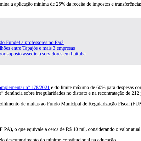
rmina a aplicação mínima de 25% da receita de impostos e transferênc
do Fundef a professores no Pará
lhões entre Tapajós e mais 3 empresas
r suposto assédio a servidores em Itaituba
omplementar nº 178/2021
e do limite máximo de 60% para despesas com 
 denúncia sobre irregularidades no distrato e na recontratação de 212 
olhimento de multas ao Fundo Municipal de Regularização Fiscal (FUM
PA), o que equivale a cerca de R$ 10 mil, considerando o valor atual 
lo descumprimento do mínimo constitucional na educação.