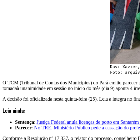
Davi Xavier,
Foto: arquiv
O TCM (Tribunal de Contas dos Municípios) do Pará emitiu parecer p
tomadaà unanimidade em sessão no inicio do mês (dia 9) aponta 4 irreg
A decisão foi oficializada nesta quinta-feira (25). Leia a íntegra no fin
Leia ainda:
Sentença
:
Justiça Federal anula licenças de porto em Santarém 
Parecer
:
No TRE, Ministério Público pede a cassação do prefe
Conforme a Resolução nº 17.337, o relator do processo, conselheiro 