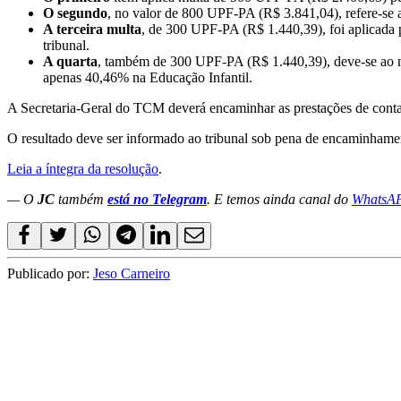
O segundo
, no valor de 800 UPF-PA (R$ 3.841,04), refere-se 
A terceira multa
, de 300 UPF-PA (R$ 1.440,39), foi aplicada 
tribunal.
A quarta
, também de 300 UPF-PA (R$ 1.440,39), deve-se ao n
apenas 40,46% na Educação Infantil.
A Secretaria-Geral do TCM deverá encaminhar as prestações de contas
O resultado deve ser informado ao tribunal sob pena de encaminhamen
Leia a íntegra da resolução
.
— O
JC
também
está no Telegram
. E temos ainda canal do
WhatsA
Publicado por:
Jeso Carneiro