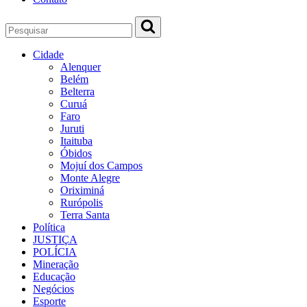
Cidade
Alenquer
Belém
Belterra
Curuá
Faro
Juruti
Itaituba
Óbidos
Mojuí dos Campos
Monte Alegre
Oriximiná
Rurópolis
Terra Santa
Política
JUSTIÇA
POLÍCIA
Mineração
Educação
Negócios
Esporte