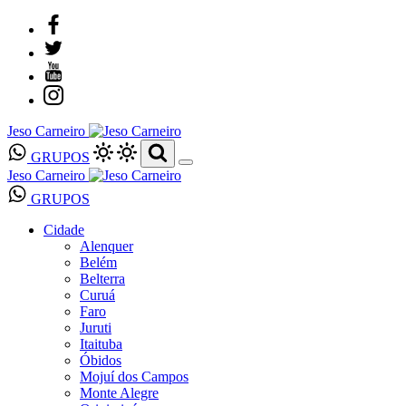
Jeso Carneiro
GRUPOS
Jeso Carneiro
GRUPOS
Cidade
Alenquer
Belém
Belterra
Curuá
Faro
Juruti
Itaituba
Óbidos
Mojuí dos Campos
Monte Alegre