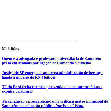
Mais lidas
Quem é a advogada e professora universitária de Santarém
presa em Manaus por ligação ao Comando Vermelho
Justiça de SP entrega a santarena administração de herança
ligada a império de R$ 4 bilhões
TJ do Pará fecha cartório por venda de documentos falsos e
expulsa cartorário
Terceirização e precarização: uma crítica à gestão municipal de
Santarém na educação pública. Por Isaac Lisboa