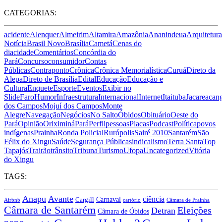
CATEGORIAS:
acidente
Alenquer
Almeirim
Altamira
Amazônia
Ananindeua
Arquitetura
Notícia
Brasil Novo
Brasília
Cametá
Cenas do
dia
cidade
Comentários
Concórdia do
Pará
Concurso
consumidor
Contas
Públicas
Contraponto
Crônica
Crônica Memorialística
Curuá
Direto da
Alepa
Direto de Brasília
Edital
Educação
Educação e
Cultura
Enquete
Esporte
Eventos
Exibir no
Slide
Faro
Humor
Infraestrutura
Internacional
Internet
Itaituba
Jacareacan
dos Campos
Mojuí dos Campos
Monte
Alegre
Navegação
Negócios
No Salto
Óbidos
Obituário
Oeste do
Pará
Opinião
Oriximiná
Pará
Perfil
pessoas
Placas
Podcast
Política
povos
indígenas
Prainha
Ronda Policial
Rurópolis
Sairé 2010
Santarém
São
Félix do Xingu
Saúde
Segurança Pública
sindicalismo
Terra Santa
Top
Tapajós
Trairão
trânsito
Tribuna
Turismo
Ufopa
Uncategorized
Vitória
do Xingu
TAGS:
Anapu
Avante
ciência
Carnaval
Cargill
Airbnb
cartório
Câmara de Prainha
Câmara de Santarém
Eleições
Detran
Câmara de Óbidos