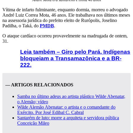
Vítima de infarto fulminante, enquanto dormia, morreu o advogado
André Luiz Correa Mota, 46 anos. Ele trabalhava nos últimos meses
na assessoria jurídica do prefeito eleito de Rurópolis, Joselino
Padilha, o Taká, do
PMDB
.
O ataque cardíaco ocorreu provavelmente na madrugada de ontem,
31.
Leia também – Giro pelo Pará. Indígenas
bloqueiam a Transamazônica e a BR-
222.
— ARTIGOS RELACIONADOS
Samba no último adeus ao artista plástico Wilde Abenatar,
o Alemão; vídeo
Wilde Alemão Abenatar: o artista e o comandante do
Exército. Por José Edibal C. Cabral
Santarém de luto: morre a arquiteta e servidora pública
Conceição Mileo