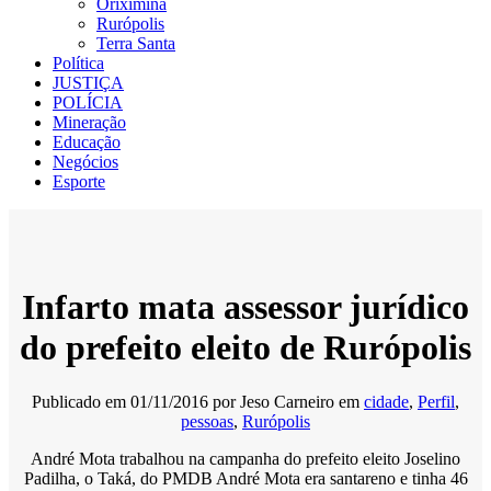
Oriximiná
Rurópolis
Terra Santa
Política
JUSTIÇA
POLÍCIA
Mineração
Educação
Negócios
Esporte
Infarto mata assessor jurídico
do prefeito eleito de Rurópolis
Publicado em
01/11/2016
por
Jeso Carneiro
em
cidade
,
Perfil
,
pessoas
,
Rurópolis
André Mota trabalhou na campanha do prefeito eleito Joselino
Padilha, o Taká, do PMDB André Mota era santareno e tinha 46