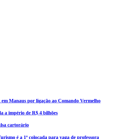
esa em Manaus por ligação ao Comando Vermelho
da a império de R$ 4 bilhões
lsa cartorário
urismo é a 1ª colocada para vaga de professora