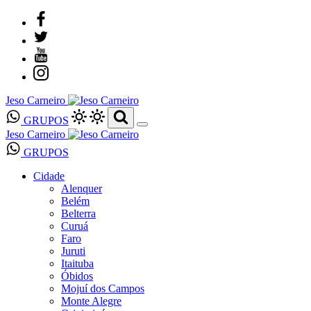
Jeso Carneiro
GRUPOS
Jeso Carneiro
GRUPOS
Cidade
Alenquer
Belém
Belterra
Curuá
Faro
Juruti
Itaituba
Óbidos
Mojuí dos Campos
Monte Alegre