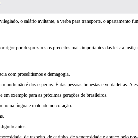
a
legiado, o salário aviltante, a verba para transporte, o apartamento func
r rigor por desprezares os preceitos mais importantes das leis: a justiça
racia com proselitismos e demagogia.
o mundo não é dos espertos. É das pessoas honestas e verdadeiras. A es
me em exemplo para as próximas gerações de brasileiros.
eneno na língua e maldade no coração.
as.
 dignificantes.
morosidade, de respeito, de carinho, de generosidade e apreço pelo povo