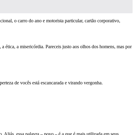
ional, o carro do ano e motorista particular, cartão corporativo,
, a ética, a misericórdia. Pareceis justo aos olhos dos homens, mas por
perteza de vocês está escancarada e virando vergonha.
. Aliás, essa palavra – povo – é a que é mais utilizada em seus