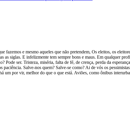
 que fazemos e mesmo aqueles que não pretendem, Os eleitos, os eleit
as as siglas. E infelizmente tem sempre bons e maus. Em qualquer profiss
? Pode ser. Tristeza, miséria, falta de fé, de crença, perda da esperança
os paciência. Salve-nos quem? Salve-se como? Ai de vós os pessimistas
e há um por vir, melhor do que o que está. Aviões, como ônibus interurba