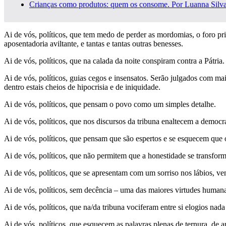
Crianças como produtos: quem os consome. Por Luanna Silv
Ai de vós, políticos, que tem medo de perder as mordomias, o foro privi
aposentadoria aviltante, e tantas e tantas outras benesses.
Ai de vós, políticos, que na calada da noite conspiram contra a Pátria.
Ai de vós, políticos, guias cegos e insensatos. Serão julgados com maio
dentro estais cheios de hipocrisia e de iniquidade.
Ai de vós, políticos, que pensam o povo como um simples detalhe.
Ai de vós, políticos, que nos discursos da tribuna enaltecem a democ
Ai de vós, políticos, que pensam que são espertos e se esquecem que 
Ai de vós, políticos, que não permitem que a honestidade se transfor
Ai de vós, políticos, que se apresentam com um sorriso nos lábios, v
Ai de vós, políticos, sem decência – uma das maiores virtudes human
Ai de vós, políticos, que na/da tribuna vociferam entre si elogios nada
Ai de vós, políticos, que esquecem as palavras plenas de ternura, de a