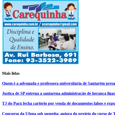
Mais lidas
Quem é a advogada e professora universitária de Santarém pr
Justiça de SP entrega a santarena administração de herança liga
TJ do Pará fecha cartório por venda de documentos falsos e expu
Concurso da Ufopa sob suspeita: autora do projeto do curso de T