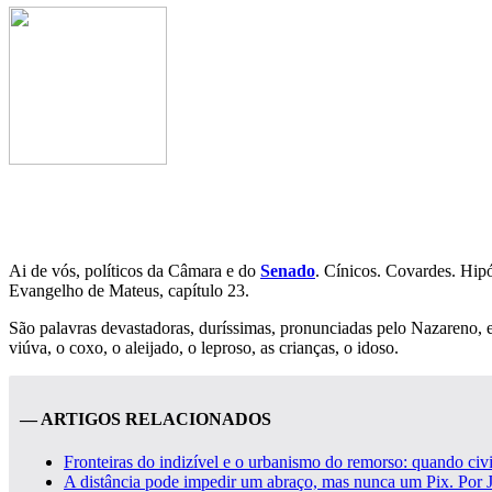
Ai de vós, políticos da Câmara e do
Senado
. Cínicos. Covardes. Hipó
Evangelho de Mateus, capítulo 23.
São palavras devastadoras, duríssimas, pronunciadas pelo Nazareno, 
viúva, o coxo, o aleijado, o leproso, as crianças, o idoso.
— ARTIGOS RELACIONADOS
Fronteiras do indizível e o urbanismo do remorso: quando civ
A distância pode impedir um abraço, mas nunca um Pix. Por J