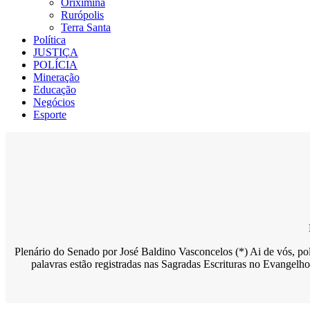
Oriximiná
Rurópolis
Terra Santa
Política
JUSTIÇA
POLÍCIA
Mineração
Educação
Negócios
Esporte
Plenário do Senado por José Baldino Vasconcelos (*) Ai de vós, pol
palavras estão registradas nas Sagradas Escrituras no Evangelh