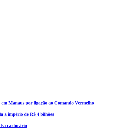
esa em Manaus por ligação ao Comando Vermelho
da a império de R$ 4 bilhões
lsa cartorário