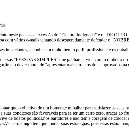
ias.
mento neste post — a excessão de “Eleitora Indignada” e o “DE OLH
ssoa com vários e-mails tentando desesperadamente defender o “NOBRE
s impactantes, e conhecem muito bem o perfil profissional e os trabal
 com essas “PESSOAS SIMPLES” que ganham a vida com o dinheiro do con
ão e o dever moral de “apresentar mais projetos de lei aprovados na 
ionar que o objetivo de um homem,é trabalhar para satisfazer as suas n
 suas condiçoes são favoraveis para se ter um carro zero, graças ao fru
vive de boatos politicos,nos bartidores e não tem a coragem de colocar 
nça.Vc caro amigo tem que mudar suas estratégias, pois essas estão man