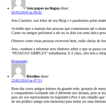
Sem papas na língua
disse:
02/03/2010 às 09:42
Jeso Carneiro, sou leitor de seu Blog e o parabenizo pelas matér
Acredito que a maioria das pessoas que comentaram até o mo
Castro ou amigos próximos a ele ou os dois (ou uma única pe
Observe como essas pessoas escrevem bem, estão cheias de frase
Jeso, continue a informar seus eleitores sobre o que se passa
“PESSOAS SIMPLES” trabalharem. E é claro, eles tem a obrigaç
Responder
Rivelino
disse:
25/02/2010 às 07:53
Bom dia coros amigos leitores da grande rede, gostaria de menc
o companheiro Gerlande não é diferente dos demais, pois se hoje
para ser seu representante no legislativo.Pior é um cidadão que 
de um politico antigo (em memoria) para tentar ser uma liderta