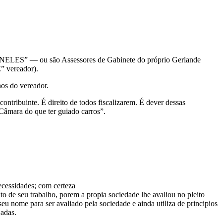
O NELES” — ou são Assessores de Gabinete do próprio Gerlande
” vereador).
hos do vereador.
tribuinte. É direito de todos fiscalizarem. É dever dessas
Câmara do que ter guiado carros”.
ecessidades; com certeza
to de seu trabalho, porem a propia sociedade lhe avaliou no pleito
seu nome para ser avaliado pela sociedade e ainda utiliza de principios
jadas.