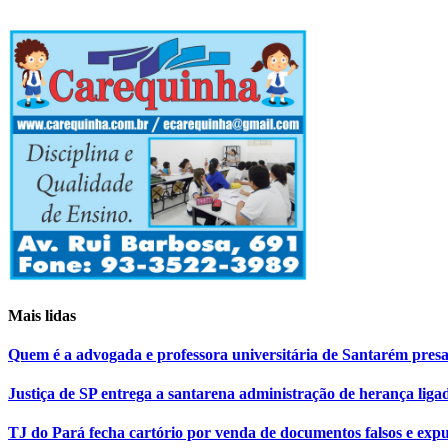
Mais lidas
Quem é a advogada e professora universitária de Santarém pr
Justiça de SP entrega a santarena administração de herança liga
TJ do Pará fecha cartório por venda de documentos falsos e expu