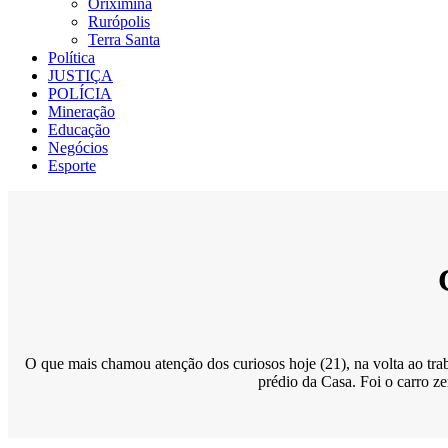
Oriximiná
Rurópolis
Terra Santa
Política
JUSTIÇA
POLÍCIA
Mineração
Educação
Negócios
Esporte
O que mais chamou atenção dos curiosos hoje (21), na volta ao tra
prédio da Casa. Foi o carro z