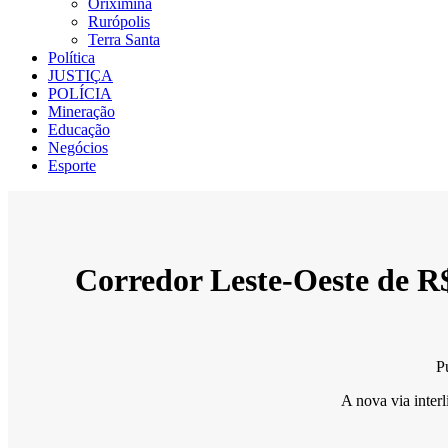
Oriximiná
Rurópolis
Terra Santa
Política
JUSTIÇA
POLÍCIA
Mineração
Educação
Negócios
Esporte
Corredor Leste-Oeste de R$
P
A nova via inter