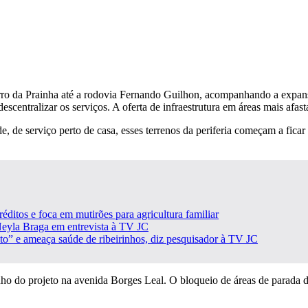
bairro da Prainha até a rodovia Fernando Guilhon, acompanhando a expan
ntralizar os serviços. A oferta de infraestrutura em áreas mais afastad
, de serviço perto de casa, esses terrenos da periferia começam a fica
ditos e foca em mutirões para agricultura familiar
Neyla Braga em entrevista à TV JC
” e ameaça saúde de ribeirinhos, diz pesquisador à TV JC
esenho do projeto na avenida Borges Leal. O bloqueio de áreas de parada