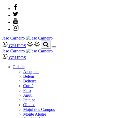
Jeso Carneiro
GRUPOS
Jeso Carneiro
GRUPOS
Cidade
Alenquer
Belém
Belterra
Curuá
Faro
Juruti
Itaituba
Óbidos
Mojuí dos Campos
Monte Alegre