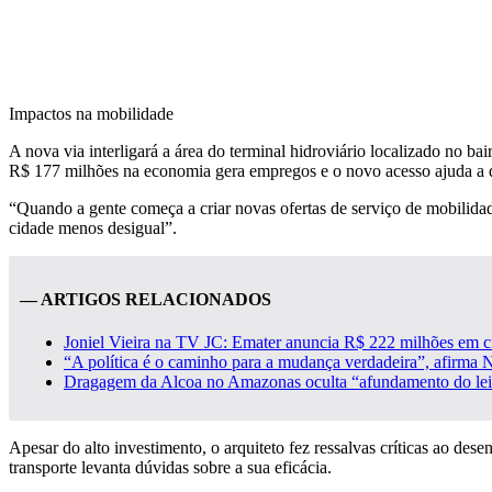
Impactos na mobilidade
A nova via interligará a área do terminal hidroviário localizado no 
R$ 177 milhões na economia gera empregos e o novo acesso ajuda a desce
“Quando a gente começa a criar novas ofertas de serviço de mobilidade
cidade menos desigual”.
— ARTIGOS RELACIONADOS
Joniel Vieira na TV JC: Emater anuncia R$ 222 milhões em cré
“A política é o caminho para a mudança verdadeira”, afirma 
Dragagem da Alcoa no Amazonas oculta “afundamento do leito
Apesar do alto investimento, o arquiteto fez ressalvas críticas ao d
transporte levanta dúvidas sobre a sua eficácia.