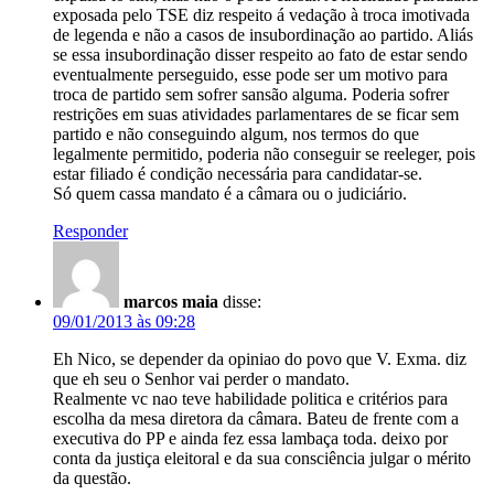
exposada pelo TSE diz respeito á vedação à troca imotivada
de legenda e não a casos de insubordinação ao partido. Aliás
se essa insubordinação disser respeito ao fato de estar sendo
eventualmente perseguido, esse pode ser um motivo para
troca de partido sem sofrer sansão alguma. Poderia sofrer
restrições em suas atividades parlamentares de se ficar sem
partido e não conseguindo algum, nos termos do que
legalmente permitido, poderia não conseguir se reeleger, pois
estar filiado é condição necessária para candidatar-se.
Só quem cassa mandato é a câmara ou o judiciário.
Responder
marcos maia
disse:
09/01/2013 às 09:28
Eh Nico, se depender da opiniao do povo que V. Exma. diz
que eh seu o Senhor vai perder o mandato.
Realmente vc nao teve habilidade politica e critérios para
escolha da mesa diretora da câmara. Bateu de frente com a
executiva do PP e ainda fez essa lambaça toda. deixo por
conta da justiça eleitoral e da sua consciência julgar o mérito
da questão.