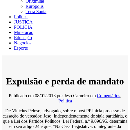
Oriximiná
Rurópolis
Terra Santa
Política
JUSTIÇA
POLÍCIA
Mineração
Educação
Negócios
Esporte
Expulsão e perda de mandato
Publicado em
08/01/2013
por
Jeso Carneiro
em
Comentários
,
Política
De Vinícius Peloso, advogado, sobre o post PP inicia processo de
cassação de vereador: Jeso, Independentemente de sigla partidária, o
que a Lei dos Partidos Políticos, Lei Federal n.º 9.096/95, determina
em seu artigo 24 é que: “Na Casa Legislativa, o integrante da