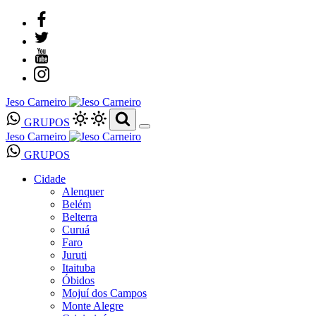
Jeso Carneiro
GRUPOS
Jeso Carneiro
GRUPOS
Cidade
Alenquer
Belém
Belterra
Curuá
Faro
Juruti
Itaituba
Óbidos
Mojuí dos Campos
Monte Alegre