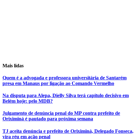
Mais lidas
Quem é a advogada e professora universitária de Santarém
presa em Manaus por ligação ao Comando Vermelho
Na disputa para Alepa, Dielly Silva terá capítulo decisivo em
Belém hoje: pelo MDB?
Julgamento de denúncia penal do MP contra prefeito de
Oriximiná é pautado para próxima semana
TJ aceita denúncia e prefeito de Oriximiná, Delegado Fonseca,
vira réu em ação penal