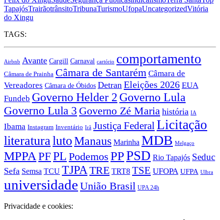
Tapajós
Trairão
trânsito
Tribuna
Turismo
Ufopa
Uncategorized
Vitória
do Xingu
TAGS:
comportamento
Avante
Carnaval
Cargill
Airbnb
cartório
Câmara de Santarém
Câmara de
Câmara de Prainha
Eleições 2026
Vereadores
Detran
EUA
Câmara de Óbidos
Governo Lula
Governo Helder 2
Fundeb
Governo Lula 3
Governo Zé Maria
história
IA
Licitação
Justiça Federal
Ibama
Instagram
Inventário
Irã
MDB
literatura
luto
Manaus
Marinha
Melgaço
PSD
MPPA
PP
PF
PL
Podemos
Seduc
Rio Tapajós
TJPA
TRE
TSE
Sefa
TRT8
UFOPA
Semsa
TCU
UFPA
Ulbra
universidade
União Brasil
UPA 24h
Privacidade e cookies: