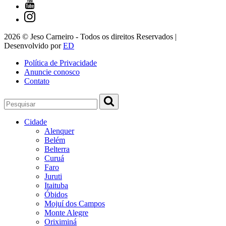
2026 © Jeso Carneiro - Todos os direitos Reservados |
Desenvolvido por
ED
Política de Privacidade
Anuncie conosco
Contato
Cidade
Alenquer
Belém
Belterra
Curuá
Faro
Juruti
Itaituba
Óbidos
Mojuí dos Campos
Monte Alegre
Oriximiná