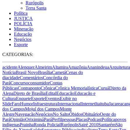
Rurópolis
Terra Santa
Política
JUSTIÇA
POLÍCIA
Mineração
Educação
Negócios
Esporte
CATEGORIAS:
acidente
Alenquer
Almeirim
Altamira
Amazônia
Ananindeua
Arquitetura
Notícia
Brasil Novo
Brasília
Cametá
Cenas do
dia
cidade
Comentários
Concórdia do
Pará
Concurso
consumidor
Contas
Públicas
Contraponto
Crônica
Crônica Memorialística
Curuá
Direto da
Alepa
Direto de Brasília
Edital
Educação
Educação e
Cultura
Enquete
Esporte
Eventos
Exibir no
Slide
Faro
Humor
Infraestrutura
Internacional
Internet
Itaituba
Jacareacan
dos Campos
Mojuí dos Campos
Monte
Alegre
Navegação
Negócios
No Salto
Óbidos
Obituário
Oeste do
Pará
Opinião
Oriximiná
Pará
Perfil
pessoas
Placas
Podcast
Política
povos
indígenas
Prainha
Ronda Policial
Rurópolis
Sairé 2010
Santarém
São
Félix do Xingu
Saúde
Segurança Pública
sindicalismo
Terra Santa
Top