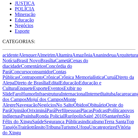
JUSTIÇA
POLÍCIA
Mineração
Educação
Negócios
Esporte
CATEGORIAS:
acidente
Alenquer
Almeirim
Altamira
Amazônia
Ananindeua
Arquitetura
Notícia
Brasil Novo
Brasília
Cametá
Cenas do
dia
cidade
Comentários
Concórdia do
Pará
Concurso
consumidor
Contas
Públicas
Contraponto
Crônica
Crônica Memorialística
Curuá
Direto da
Alepa
Direto de Brasília
Edital
Educação
Educação e
Cultura
Enquete
Esporte
Eventos
Exibir no
Slide
Faro
Humor
Infraestrutura
Internacional
Internet
Itaituba
Jacareacan
dos Campos
Mojuí dos Campos
Monte
Alegre
Navegação
Negócios
No Salto
Óbidos
Obituário
Oeste do
Pará
Opinião
Oriximiná
Pará
Perfil
pessoas
Placas
Podcast
Política
povos
indígenas
Prainha
Ronda Policial
Rurópolis
Sairé 2010
Santarém
São
Félix do Xingu
Saúde
Segurança Pública
sindicalismo
Terra Santa
Top
Tapajós
Trairão
trânsito
Tribuna
Turismo
Ufopa
Uncategorized
Vitória
do Xingu