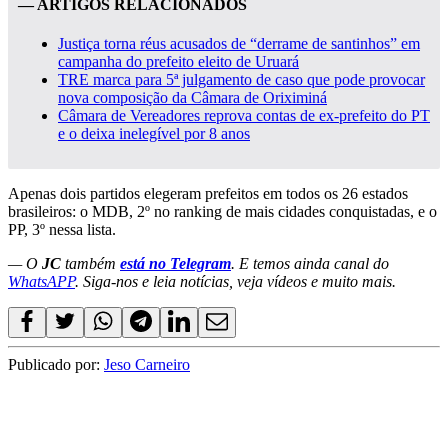
— ARTIGOS RELACIONADOS
Justiça torna réus acusados de “derrame de santinhos” em
campanha do prefeito eleito de Uruará
TRE marca para 5ª julgamento de caso que pode provocar
nova composição da Câmara de Oriximiná
Câmara de Vereadores reprova contas de ex-prefeito do PT
e o deixa inelegível por 8 anos
Apenas dois partidos elegeram prefeitos em todos os 26 estados
brasileiros: o MDB, 2º no ranking de mais cidades conquistadas, e o
PP, 3º nessa lista.
— O
JC
também
está no Telegram
. E temos ainda canal do
WhatsAPP
. Siga-nos e leia notícias, veja vídeos e muito mais.
Publicado por:
Jeso Carneiro