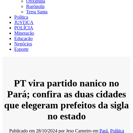
Oriximiná
Rurópolis
Terra Santa
Política
JUSTIÇA
POLÍCIA
Mineração
Educação
Negócios
Esporte
PT vira partido nanico no
Pará; confira as duas cidades
que elegeram prefeitos da sigla
no estado
Publicado em
28/10/2024
por
Jeso Carneiro
em
Pará
,
Política