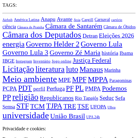
TAGS:
Anapu
Avante
Carnaval
América Latina
Cargill
Airbnb
Axia
cartório
Câmara de Santarém
ciência
Câmara de Óbidos
Câmara de Prainha
Câmara dos Deputados
Eleições 2026
Detran
energia
Governo Lula
Governo Helder 2
Governo Lula 3
Governo Zé Maria
história
Ibama
Justiça Federal
IBGE
Instagram
Jogo online
Inventário
Licitação
literatura
luto
Manaus
Marinha
Meio ambiente
MPPA
MPF
MPE
Paragominas
PDT
PF
PL
Podemos
PCPA
Perfuga
PMPA
perfil
religião
PP
Republicanos
Seduc
Sefa
Rio Tapajós
STF
TJPA
TCM
TRE
TSE
UFOPA
Semsa
Ulbra
universidade
União Brasil
UPA 24h
Privacidade e cookies: