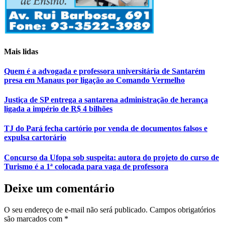
Mais lidas
Quem é a advogada e professora universitária de Santarém
presa em Manaus por ligação ao Comando Vermelho
Justiça de SP entrega a santarena administração de herança
ligada a império de R$ 4 bilhões
TJ do Pará fecha cartório por venda de documentos falsos e
expulsa cartorário
Concurso da Ufopa sob suspeita: autora do projeto do curso de
Turismo é a 1ª colocada para vaga de professora
Deixe um comentário
O seu endereço de e-mail não será publicado.
Campos obrigatórios
são marcados com
*