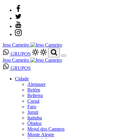
Jeso Carneiro
GRUPOS
Jeso Carneiro
GRUPOS
Cidade
Alenquer
Belém
Belterra
Curuá
Faro
Juruti
Itaituba
Óbidos
Mojuí dos Campos
Monte Alegre