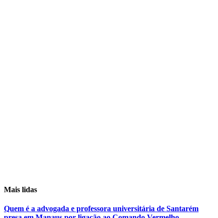
Mais lidas
Quem é a advogada e professora universitária de Santarém
presa em Manaus por ligação ao Comando Vermelho