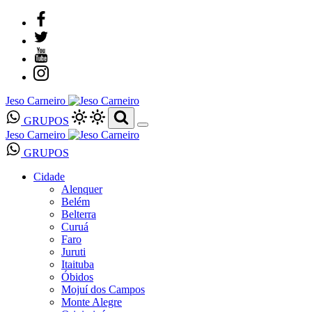
Jeso Carneiro
GRUPOS
Jeso Carneiro
GRUPOS
Cidade
Alenquer
Belém
Belterra
Curuá
Faro
Juruti
Itaituba
Óbidos
Mojuí dos Campos
Monte Alegre