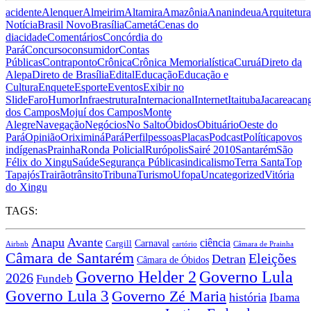
acidente
Alenquer
Almeirim
Altamira
Amazônia
Ananindeua
Arquitetura
Notícia
Brasil Novo
Brasília
Cametá
Cenas do
dia
cidade
Comentários
Concórdia do
Pará
Concurso
consumidor
Contas
Públicas
Contraponto
Crônica
Crônica Memorialística
Curuá
Direto da
Alepa
Direto de Brasília
Edital
Educação
Educação e
Cultura
Enquete
Esporte
Eventos
Exibir no
Slide
Faro
Humor
Infraestrutura
Internacional
Internet
Itaituba
Jacareacan
dos Campos
Mojuí dos Campos
Monte
Alegre
Navegação
Negócios
No Salto
Óbidos
Obituário
Oeste do
Pará
Opinião
Oriximiná
Pará
Perfil
pessoas
Placas
Podcast
Política
povos
indígenas
Prainha
Ronda Policial
Rurópolis
Sairé 2010
Santarém
São
Félix do Xingu
Saúde
Segurança Pública
sindicalismo
Terra Santa
Top
Tapajós
Trairão
trânsito
Tribuna
Turismo
Ufopa
Uncategorized
Vitória
do Xingu
TAGS:
Anapu
Avante
ciência
Carnaval
Cargill
Airbnb
cartório
Câmara de Prainha
Câmara de Santarém
Eleições
Detran
Câmara de Óbidos
Governo Lula
Governo Helder 2
2026
Fundeb
Governo Lula 3
Governo Zé Maria
história
Ibama