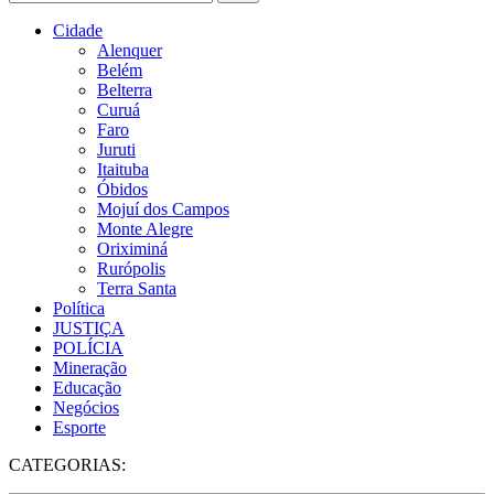
Cidade
Alenquer
Belém
Belterra
Curuá
Faro
Juruti
Itaituba
Óbidos
Mojuí dos Campos
Monte Alegre
Oriximiná
Rurópolis
Terra Santa
Política
JUSTIÇA
POLÍCIA
Mineração
Educação
Negócios
Esporte
CATEGORIAS: