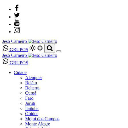
Jeso Carneiro
GRUPOS
Jeso Carneiro
GRUPOS
Cidade
Alenquer
Belém
Belterra
Curuá
Faro
Juruti
Itaituba
Óbidos
Mojuí dos Campos
Monte Alegre