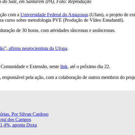
 do Salé, em Santarém (PA). Foto: Reprodução
ração com a
Universidade Federal do Amazonas
(Ufam), o projeto de e
iza curso sobre metodologia PVE (Produção de Vídeo Estudantil).
duração de 30 horas, com atividades síncronas e assíncronas.
ão”, afirma neurocientista da Ufopa
.
a, Comunidade e Extensão, neste
link
, até o próximo dia 22.
ra, responsável pela ação, com a colaboração de outros membros do proj
órias. Por Silvan Cardoso
Mojuí dos Campos
 51,4%, aponta Doxa