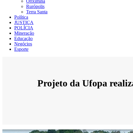
Oriximiná
Rurópolis
Terra Santa
Política
JUSTIÇA
POLÍCIA
Mineração
Educação
Negócios
Esporte
Projeto da Ufopa realiz