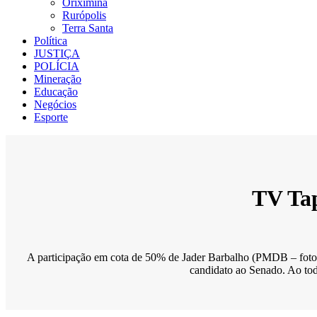
Oriximiná
Rurópolis
Terra Santa
Política
JUSTIÇA
POLÍCIA
Mineração
Educação
Negócios
Esporte
TV Tap
A participação em cota de 50% de Jader Barbalho (PMDB – foto) 
candidato ao Senado. Ao tod