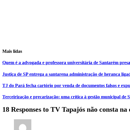
Mais lidas
Quem é a advogada e professora universitária de Santarém pr
Justiça de SP entrega a santarena administração de herança liga
TJ do Pará fecha cartório por venda de documentos falsos e expu
Terceirização e precarização: uma crítica à gestão municipal de
18 Responses to TV Tapajós não consta na 