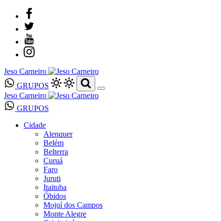
Jeso Carneiro
GRUPOS
Jeso Carneiro
GRUPOS
Cidade
Alenquer
Belém
Belterra
Curuá
Faro
Juruti
Itaituba
Óbidos
Mojuí dos Campos
Monte Alegre