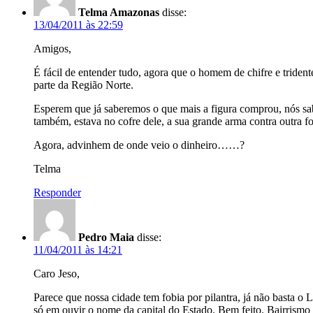
Telma Amazonas
disse:
13/04/2011 às 22:59
Amigos,
É fácil de entender tudo, agora que o homem de chifre e triden
parte da Região Norte.
Esperem que já saberemos o que mais a figura comprou, nós sab
também, estava no cofre dele, a sua grande arma contra outra fo
Agora, advinhem de onde veio o dinheiro……?
Telma
Responder
Pedro Maia
disse:
11/04/2011 às 14:21
Caro Jeso,
Parece que nossa cidade tem fobia por pilantra, já não basta o
só em ouvir o nome da capital do Estado. Bem feito. Bairrismo 