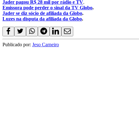
Jader pagou R$ 28 mil por rádio e TV
.
Emissora pode perder o sinal da TV Globo
.
Jader se diz sócio de afiliada da Globo
.
Luzes na disputa da afiliada da Globo
.
Publicado por:
Jeso Carneiro