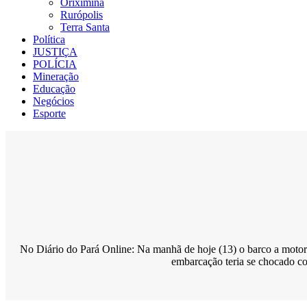
Oriximiná
Rurópolis
Terra Santa
Política
JUSTIÇA
POLÍCIA
Mineração
Educação
Negócios
Esporte
No Diário do Pará Online: Na manhã de hoje (13) o barco a motor
embarcação teria se chocado c