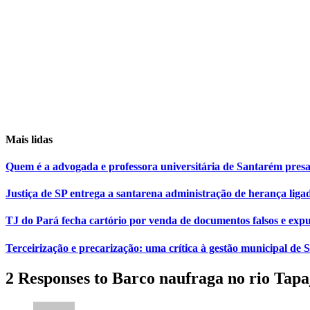
Mais lidas
Quem é a advogada e professora universitária de Santarém pr
Justiça de SP entrega a santarena administração de herança liga
TJ do Pará fecha cartório por venda de documentos falsos e expu
Terceirização e precarização: uma crítica à gestão municipal de
2 Responses to Barco naufraga no rio Tapa