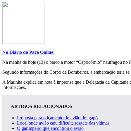
No Diário do Pará Online
:
Na manhã de hoje (13) o barco a motor “Capricórnio” naufragou no Ri
Segundo informações do Corpo de Bombeiros, a embarcação teria se 
A Marinha explica em nota à imprensa que a Delegacia da Capitania dos
informações.
— ARTIGOS RELACIONADOS
Proposta para o içamento do avião do igapó
Local onde avião caiu dificulta resgate das vítimas
O garimpeiro que encontrou o avião