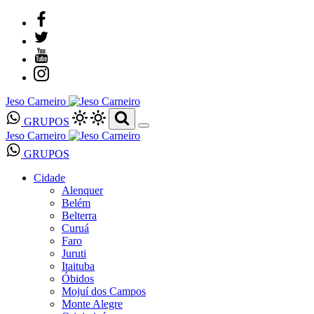
Jeso Carneiro
GRUPOS
Jeso Carneiro
GRUPOS
Cidade
Alenquer
Belém
Belterra
Curuá
Faro
Juruti
Itaituba
Óbidos
Mojuí dos Campos
Monte Alegre