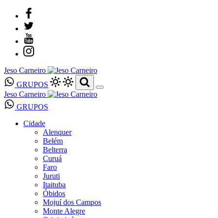
Jeso Carneiro
GRUPOS
Jeso Carneiro
GRUPOS
Cidade
Alenquer
Belém
Belterra
Curuá
Faro
Juruti
Itaituba
Óbidos
Mojuí dos Campos
Monte Alegre