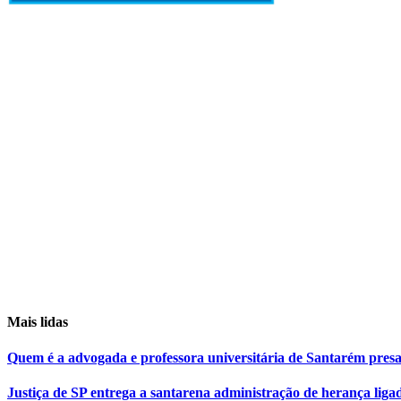
Mais lidas
Quem é a advogada e professora universitária de Santarém pr
Justiça de SP entrega a santarena administração de herança liga