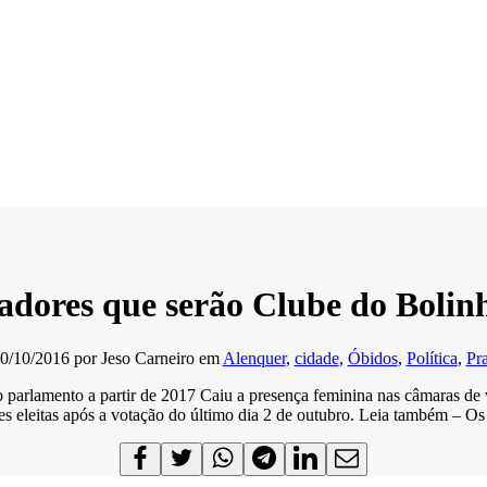
adores que serão Clube do Bolinh
0/10/2016
por
Jeso Carneiro
em
Alenquer
,
cidade
,
Óbidos
,
Política
,
Pr
 parlamento a partir de 2017 Caiu a presença feminina nas câmaras de v
 eleitas após a votação do último dia 2 de outubro. Leia também – Os