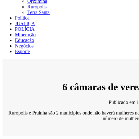
Oriximiná
Rurópolis
Terra Santa
Política
JUSTIÇA
POLÍCIA
Mineração
Educação
Negócios
Esporte
6 câmaras de vere
Publicado em
1
Rurópolis e Prainha são 2 municípios onde não haverá mulheres no
número de mulheres