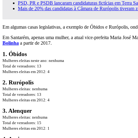
PSD, PR e PSDB lançaram candidaturas fictícias em Terra Sa
Mais de 20% das candidatas à Câmara de Rurópolis tiveram z
Em algumas casas legislativas, a exemplo de Óbidos e Rurópolis, onde 
Em Santarém, apenas uma mulher, a atual vice-prefeita Maria José M
Bolinha
a partir de 2017.
1. Óbidos
Mulheres eleitas neste ano: nenhuma
Total de vereadores: 13
Mulheres eleitas em 2012: 4
2. Rurópolis
Mulheres eleitas: nenhuma
Total de vereadores: 13
Mulheres eleitas em 2012: 4
3. Alenquer
Mulheres eleitas: nenhuma
Total de vereadores: 15
Mulheres eleitas em 2012: 1