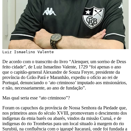
Luiz Ismaelino Valente
De acordo com o transcrito do livro “Alenquer, um sorriso de Deus
feito cidade”, de Luiz Ismaelino Valente, 1729 “foi apenas o ano
que o capitão-general Alexandre de Souza Freyre, presidente da
província do Grão-Pará e Maranhão, expediu o ofício ao rei de
Portugal, denunciando o ‘ato criminoso’ imputado aos missionários,
e não, necessariamente, ao ano de fundação”.
Mas qual seria esse “ato criminoso”?
Foram os capuchos da província de Nossa Senhora da Piedade que,
nos primeiros anos do século XVIII, promoveram o descimento dos
indígenas da etnia barés ou abarés, vindos da missão Curuá, e de
indígenas do rio Trombetas para um local situado à margem do rio
Surubiú, na confluência com o igarapé Itacarará, onde foi fundada a