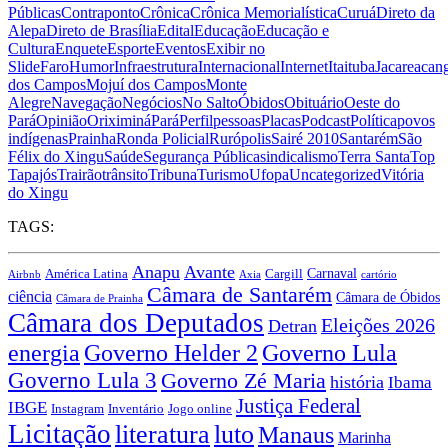
Públicas
Contraponto
Crônica
Crônica Memorialística
Curuá
Direto da
Alepa
Direto de Brasília
Edital
Educação
Educação e
Cultura
Enquete
Esporte
Eventos
Exibir no
Slide
Faro
Humor
Infraestrutura
Internacional
Internet
Itaituba
Jacareacan
dos Campos
Mojuí dos Campos
Monte
Alegre
Navegação
Negócios
No Salto
Óbidos
Obituário
Oeste do
Pará
Opinião
Oriximiná
Pará
Perfil
pessoas
Placas
Podcast
Política
povos
indígenas
Prainha
Ronda Policial
Rurópolis
Sairé 2010
Santarém
São
Félix do Xingu
Saúde
Segurança Pública
sindicalismo
Terra Santa
Top
Tapajós
Trairão
trânsito
Tribuna
Turismo
Ufopa
Uncategorized
Vitória
do Xingu
TAGS:
Anapu
Avante
Carnaval
Cargill
América Latina
Airbnb
Axia
cartório
Câmara de Santarém
ciência
Câmara de Óbidos
Câmara de Prainha
Câmara dos Deputados
Eleições 2026
Detran
energia
Governo Lula
Governo Helder 2
Governo Lula 3
Governo Zé Maria
história
Ibama
Justiça Federal
IBGE
Instagram
Jogo online
Inventário
Licitação
literatura
luto
Manaus
Marinha