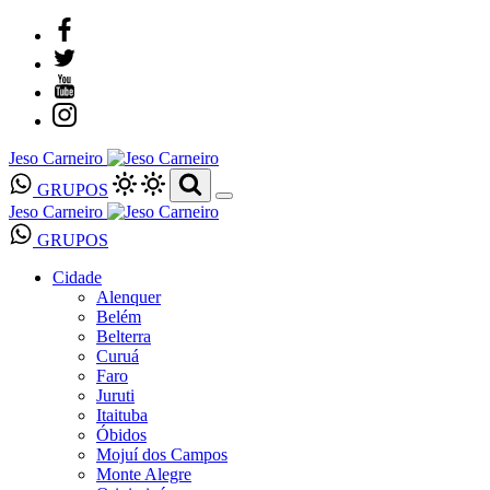
Jeso Carneiro
GRUPOS
Jeso Carneiro
GRUPOS
Cidade
Alenquer
Belém
Belterra
Curuá
Faro
Juruti
Itaituba
Óbidos
Mojuí dos Campos
Monte Alegre