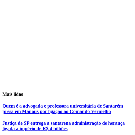
Mais lidas
Quem é a advogada e professora universitária de Santarém
presa em Manaus por ligação ao Comando Vermelho
Justiça de SP entrega a santarena administração de herança
ligada a império de R$ 4 bilhões