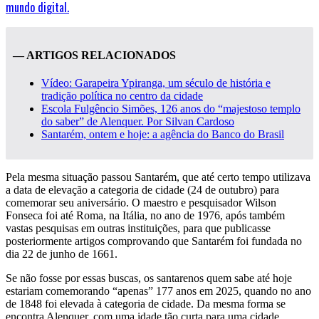
mundo digital.
— ARTIGOS RELACIONADOS
Vídeo: Garapeira Ypiranga, um século de história e
tradição política no centro da cidade
Escola Fulgêncio Simões, 126 anos do “majestoso templo
do saber” de Alenquer. Por Silvan Cardoso
Santarém, ontem e hoje: a agência do Banco do Brasil
Pela mesma situação passou Santarém, que até certo tempo utilizava
a data de elevação a categoria de cidade (24 de outubro) para
comemorar seu aniversário. O maestro e pesquisador Wilson
Fonseca foi até Roma, na Itália, no ano de 1976, após também
vastas pesquisas em outras instituições, para que publicasse
posteriormente artigos comprovando que Santarém foi fundada no
dia 22 de junho de 1661.
Se não fosse por essas buscas, os santarenos quem sabe até hoje
estariam comemorando “apenas” 177 anos em 2025, quando no ano
de 1848 foi elevada à categoria de cidade. Da mesma forma se
encontra Alenquer, com uma idade tão curta para uma cidade