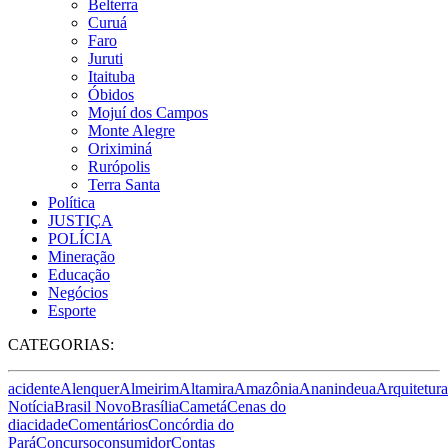
Belterra
Curuá
Faro
Juruti
Itaituba
Óbidos
Mojuí dos Campos
Monte Alegre
Oriximiná
Rurópolis
Terra Santa
Política
JUSTIÇA
POLÍCIA
Mineração
Educação
Negócios
Esporte
CATEGORIAS:
acidente
Alenquer
Almeirim
Altamira
Amazônia
Ananindeua
Arquitetura
Notícia
Brasil Novo
Brasília
Cametá
Cenas do
dia
cidade
Comentários
Concórdia do
Pará
Concurso
consumidor
Contas