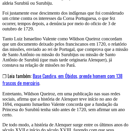
aldeia Surubiú ou Surubiju.
Foi justamente esse descimento dos indígenas que foi considerado
um crime contra os interesses da Coroa Portuguesa, o que fez
ocorrer, tempos depois, a denúncia por meio do oficio de 3 de
outubro de 1729.
Tanto Luiz Ismaelino Valente como Wildson Queiroz concordam
que um documento deixado pelos franciscanos em 1720, o relatório
das missões, enviado ao rei de Portugal, que comprova que a missão
de Santo Antônio ou missão do Surubijus ou missão de Santo
Antônio de Surubiú (que mais tarde originaria Alenquer), já
constava na relação de missões no Pará.
❒ Leia também:
Base Candiru, em Óbidos, prende homem com 138
frascos de mercúrio
.
Entretanto, Wildson Queiroz, em uma publicação nas suas redes
sociais, afirma que a história de Alenquer teve início no ano de
1694, enquanto Ismaelino Valente concorda que a fundação da
Princesa do Surubiú tenha sido antes de 1720, sem afirmar um ano
certo.
De todo modo, a história de Alenquer surge entre os últimos anos do
século XVII e início do século XVIII, fazendo com que seus