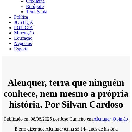
Oriximiná
Rurópolis
Terra Santa
Política
JUSTIÇA
POLÍCIA
Mineração
Educação
Negócios
Esporte
Alenquer, terra que ninguém
conhece, nem mesmo a própria
história. Por Silvan Cardoso
Publicado em
08/06/2025
por
Jeso Carneiro
em
Alenquer
,
Opinião
É erro dizer que Alenquer tenha só 144 anos de história